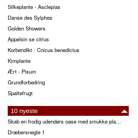
Silkeplante - Asclepias
Danse des Sylphes
Golden Showers
Appelsin se citrus
Korbendikt - Cnicus benedictus
Kimplante
Ært - Pisum
Grundforbedring
Spaltefrugt
10 nyeste
Skab en frodig udendørs oase med smukke plantekrukker og elegante espalier
Dræbersnegle 1