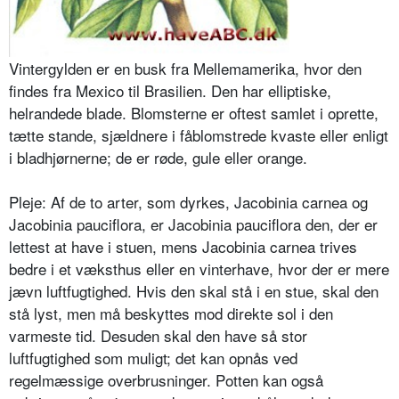
Vintergylden er en busk fra Mellem­amerika, hvor den
findes fra Mexico til Brasilien. Den har elliptiske,
helrande­de blade. Blomsterne er oftest samlet i oprette,
tætte stande, sjældnere i få­blomstrede kvaste eller enligt
i blad­hjørnerne; de er røde, gule eller orange.
Pleje: Af de to arter, som dyrkes, Jacobinia carnea og
Jacobinia pauciflo­ra, er Jacobinia pauciflora den, der er
lettest at have i stuen, mens Jacobinia carnea trives
bedre i et væksthus eller en vinterhave, hvor der er mere
jævn luftfugtighed. Hvis den skal stå i en stue, skal den
stå lyst, men må beskyt­tes mod direkte sol i den
varmeste tid. Desuden skal den have så stor
luftfugtighed som muligt; det kan opnås ved
regelmæssige overbrusninger. Potten kan også