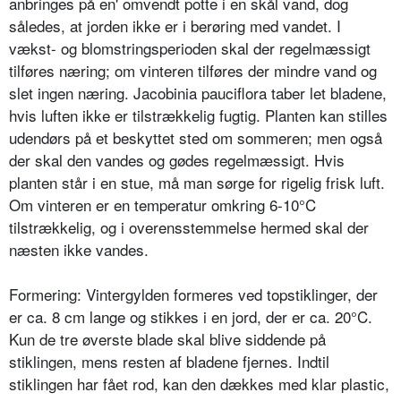
anbringes på en' omvendt potte i en skål vand, dog
således, at jorden ikke er i berøring med vandet. I
vækst- og blomstringsperioden skal der regelmæssigt
tilføres næring; om vinte­ren tilføres der mindre vand og
slet ingen næring. Jacobinia pauciflora ta­ber let bladene,
hvis luften ikke er tilstrækkelig fugtig. Planten kan stilles
udendørs på et beskyttet sted om som­meren; men også
der skal den vandes og gødes regelmæssigt. Hvis
planten står i en stue, må man sørge for rigelig frisk luft.
Om vinteren er en tempera­tur omkring 6-10°C
tilstrækkelig, og i overensstemmelse hermed skal der
næ­sten ikke vandes.
Formering: Vintergylden formeres ved topstiklinger, der
er ca. 8 cm lange og stikkes i en jord, der er ca. 20°C.
Kun de tre øverste blade skal blive siddende på
stiklingen, mens resten af bladene fjernes. Indtil
stiklingen har fået rod, kan den dækkes med klar plastic,