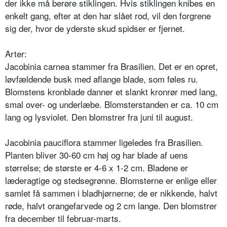
der ikke må berøre stiklingen. Hvis stiklin­gen knibes en
enkelt gang, efter at den har slået rod, vil den forgrene
sig der, hvor de yderste skud spidser er fjernet.
Arter:
Jacobinia carnea stammer fra Brasilien. Det er en opret,
løvfældende busk med aflange blade, som føles ru.
Blomstens kronblade danner et slankt kronrør med lang,
smal over- og un­derlæbe. Blomsterstanden er ca. 10 cm
lang og lysviolet. Den blomstrer fra juni til august.
Jacobinia pauciflora stammer ligeledes fra Brasilien.
Planten bliver 30-60 cm høj og har blade af uens
størrelse; de største er 4-6 x 1-2 cm. Bladene er
læderagtige og stedsegrønne. Blom­sterne er enlige eller
samlet få sammen i bladhjørnerne; de er nikkende, halvt
røde, halvt orangefarvede og 2 cm lange. Den blomstrer
fra december til februar-marts.