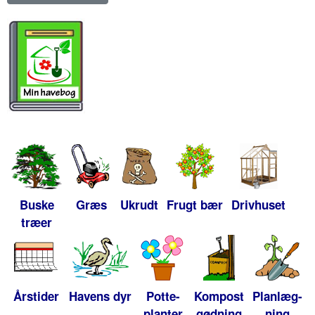
Buske
Græs
Ukrudt
Frugt bær
Drivhuset
træer
Årstider
Havens dyr
Potte-
Kompost
Planlæg-
planter
gødning
ning