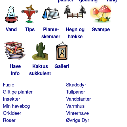
Vand
Tips
Plante-
Hegn og
Svampe
skemaer
hække
Have
Kaktus
Galleri
info
sukkulent
Fugle
Skadedyr
Giftige planter
Tulipaner
Insekter
Vandplanter
Min havebog
Varmhus
Orkideer
Vinterhave
Roser
Øvrige Dyr