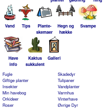
Vand
Tips
Plante-
Hegn og
Svampe
skemaer
hække
Have
Kaktus
Galleri
info
sukkulent
Fugle
Skadedyr
Giftige planter
Tulipaner
Insekter
Vandplanter
Min havebog
Varmhus
Orkideer
Vinterhave
Roser
Øvrige Dyr