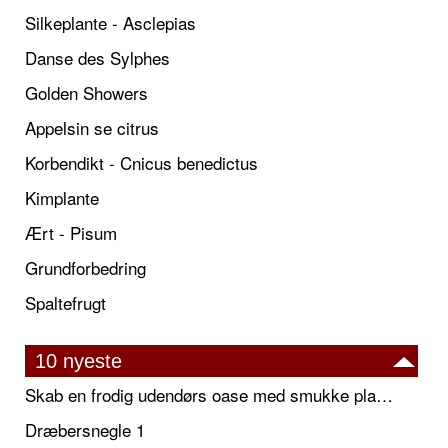
Silkeplante - Asclepias
Danse des Sylphes
Golden Showers
Appelsin se citrus
Korbendikt - Cnicus benedictus
Kimplante
Ært - Pisum
Grundforbedring
Spaltefrugt
10 nyeste
Skab en frodig udendørs oase med smukke plantekrukker og elegante espalier
Dræbersnegle 1