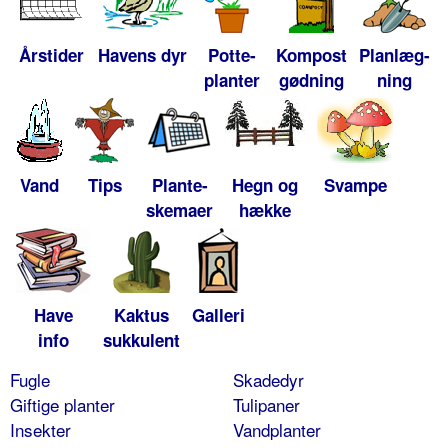
Årstider
Havens dyr
Potte-
Kompost
Planlæg-
planter
gødning
ning
Vand
Tips
Plante-
Hegn og
Svampe
skemaer
hække
Have
Kaktus
Galleri
info
sukkulent
Fugle
Skadedyr
Giftige planter
Tulipaner
Insekter
Vandplanter