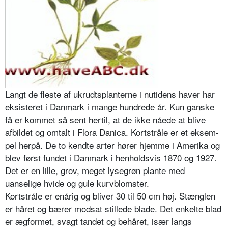
Langt de fleste af ukrudtsplanterne i nutidens haver har
eksisteret i Dan­mark i mange hundrede år. Kun ganske
få er kommet så sent hertil, at de ikke nåede at blive
afbildet og omtalt i Flora Danica. Kortstråle er et eksem­
pel herpå. De to kendte arter hører hjemme i Amerika og
blev først fundet i Danmark i henholdsvis 1870 og 1927.
Det er en lille, grov, meget lysegrøn plante med
uanselige hvide og gule kurvblomster.
Kortstråle er enårig og bliver 30 til 50 cm høj. Stænglen
er håret og bærer modsat stillede blade. Det enkelte blad
er ægformet, svagt tandet og behå­ret, især langs