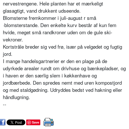
nervestrengene. Hele planten har et mærkeligt
glasagtigt, vand drukkent udseende.
Blomsterne fremkommer i juli-august r små
·blomsterstande. Den enkelte kurv består af kun fem
hvide, meget små randkroner uden om de gule ski­
vekroner.
Kortstråle breder sig ved frø, især på velgødet og fugtig
jord.
I mange handelsgartnerier er den en plage på de
udyrkede arealer rundt om drivhuse og bænkepladser, og
i haven er den særlig slem i køkkenhave og
jordbærbede. Den spredes nemt med uren kompostjord
og med staldgød­ning. Udryddes bedst ved hakning eller
håndlugning.
--
Save