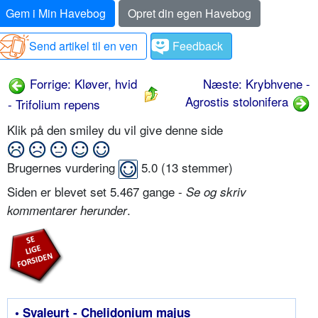
Gem i Min Havebog
Opret din egen Havebog
Send artikel til en ven
Feedback
Forrige: Kløver, hvid
Næste: Krybhvene -
Agrostis stolonifera
- Trifolium repens
Klik på den smiley du vil give denne side
Brugernes vurdering
5.0
(
13
stemmer)
Siden er blevet set 5.467 gange -
Se og skriv
.
kommentarer herunder
• Svaleurt - Chelidonium majus