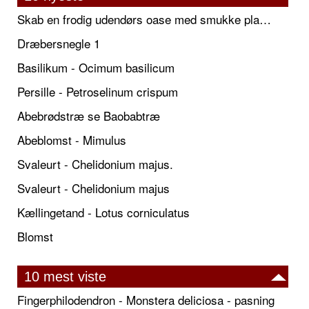
Skab en frodig udendørs oase med smukke plantekrukker og elegante espalier
Dræbersnegle 1
Basilikum - Ocimum basilicum
Persille - Petroselinum crispum
Abebrødstræ se Baobabtræ
Abeblomst - Mimulus
Svaleurt - Chelidonium majus.
Svaleurt - Chelidonium majus
Kællingetand - Lotus corniculatus
Blomst
10 mest viste
Fingerphilodendron - Monstera deliciosa - pasning