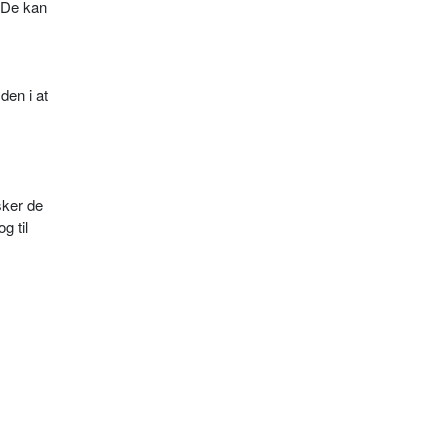
. De kan
en i at
sker de
g til