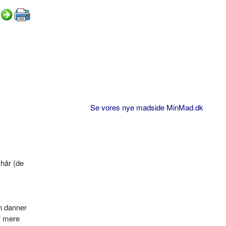
Se vores nye madside MinMad.dk
 hår (de
en danner
r mere