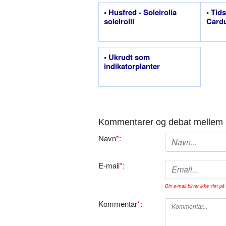
• Husfred - Soleirolia
• Tids
soleirolii
Cardu
• Ukrudt som
indikatorplanter
Kommentarer og debat mellem 
Navn
*
:
E-mail
*
:
Din e-mail bliver ikke vist på 
Kommentar
*
: