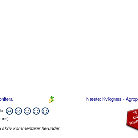
onifera
Næste: Kvikgræs - Agro
ide
mer)
g skriv kommentarer herunder
.