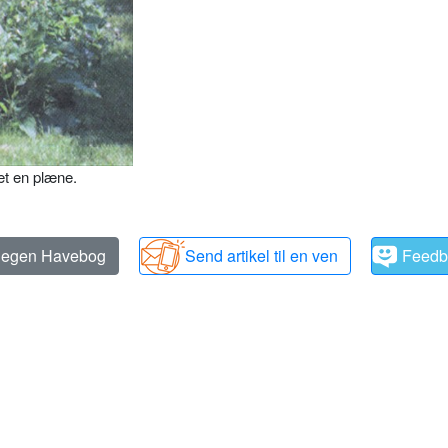
et en plæne.
n egen Havebog
Send artikel til en ven
Feedb