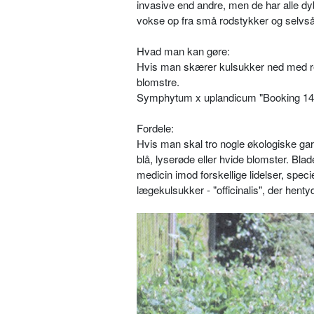
invasive end andre, men de har alle dyb
vokse op fra små rodstykker og selvså
Hvad man kan gøre:
Hvis man skærer kulsukker ned med re
blomstre.
Symphytum x uplandicum "Booking 14" e
Fordele:
Hvis man skal tro nogle økologiske gart
blå, lyserøde eller hvide blomster. Blad
medicin imod forskellige lidelser, spec
lægekulsukker - "officinalis", der henty