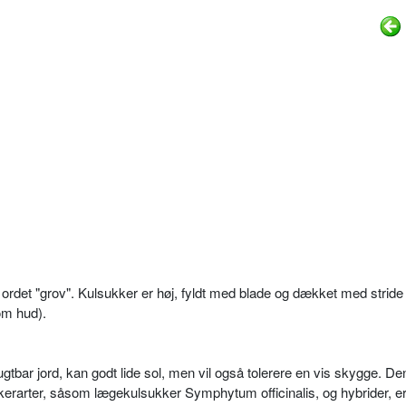
 ordet "grov". Kulsukker er høj, fyldt med blade og dækket med stride
om hud).
rugtbar jord, kan godt lide sol, men vil også tolerere en vis skygge. D
erarter, såsom lægekulsukker Symphytum officinalis, og hybrider, e