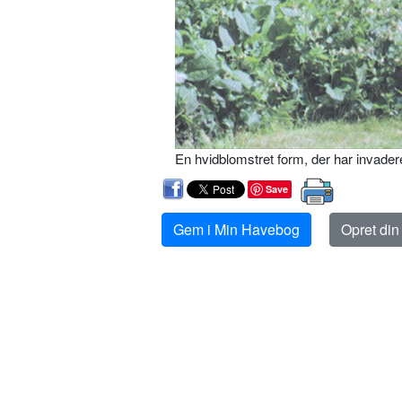
En hvidblomstret form, der har invader
Save
Gem i Min Havebog
Opret di