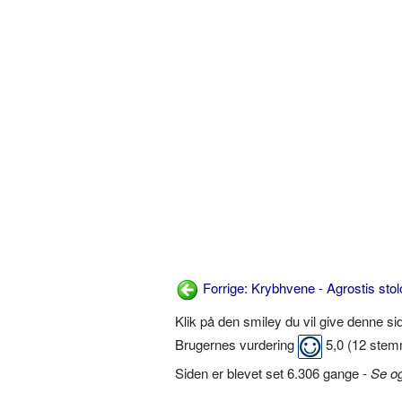
Forrige: Krybhvene - Agrostis stol
Klik på den smiley du vil give denne s
Brugernes vurdering
5,0
(
12
stem
Siden er blevet set 6.306 gange -
Se o