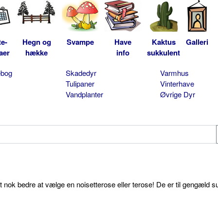
te-
Hegn og
Svampe
Have
Kaktus
Galleri
aer
hække
info
sukkulent
ebog
Skadedyr
Varmhus
Tulipaner
Vinterhave
Vandplanter
Øvrige Dyr
et nok bedre at vælge en noisetterose eller terose! De er til gengæld s