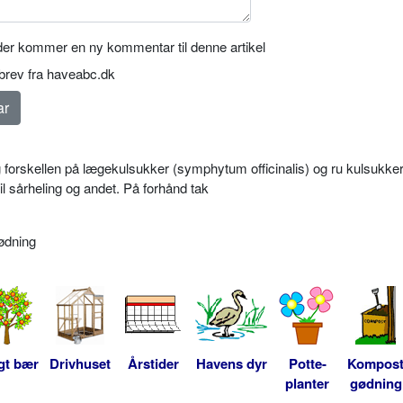
er kommer en ny kommentar til denne artikel
rev fra haveabc.dk
g forskellen på lægekulsukker (symphytum officinalis) og ru kulsukke
l sårheling og andet. På forhånd tak
ødning
gt bær
Drivhuset
Årstider
Havens dyr
Potte-
Kompos
planter
gødning