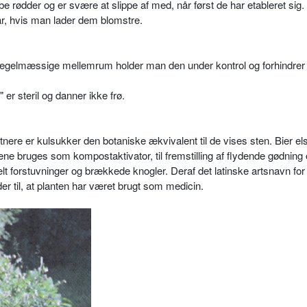
e rødder og er svære at slippe af med, når først de har etableret sig
r, hvis man lader dem blomstre.
gelmæssige mellemrum holder man den under kontrol og forhindrer d
r steril og danner ikke frø.
nere er kulsukker den botaniske ækvivalent til de vises sten. Bier el
ene bruges som kompostaktivator, til fremstilling af flydende gødning o
ielt forstuvninger og brækkede knogler. Deraf det latinske artsnavn for
der til, at planten har været brugt som medicin.