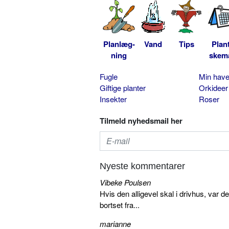
Planlæg-
Vand
Tips
Plan
ning
skem
Fugle
Min hav
Giftige planter
Orkideer
Insekter
Roser
Tilmeld nyhedsmail her
Nyeste kommentarer
Vibeke Poulsen
Hvis den alligevel skal i drivhus, var d
bortset fra...
marianne