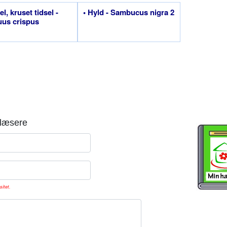
el, kruset tidsel -
• Hyld - Sambucus nigra 2
us crispus
læsere
sitet.