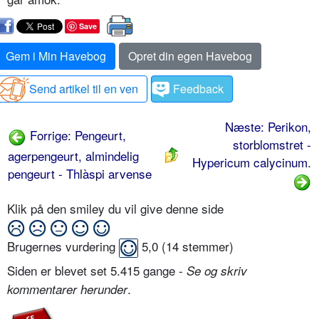
Save
Gem i Min Havebog
Opret din egen Havebog
Send artikel til en ven
Feedback
Næste: Perikon,
Forrige: Pengeurt,
storblomstret -
agerpengeurt, almindelig
Hypericum calycinum.
pengeurt - Thlàspi arvense
Klik på den smiley du vil give denne side
Brugernes vurdering
5,0
(
14
stemmer)
Siden er blevet set 5.415 gange -
Se og skriv
.
kommentarer herunder