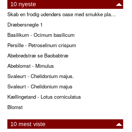
10 nyeste
Skab en frodig udendørs oase med smukke plantekrukker og elegante espalier
Dræbersnegle 1
Basilikum - Ocimum basilicum
Persille - Petroselinum crispum
Abebrødstræ se Baobabtræ
Abeblomst - Mimulus
Svaleurt - Chelidonium majus.
Svaleurt - Chelidonium majus
Kællingetand - Lotus corniculatus
Blomst
10 mest viste