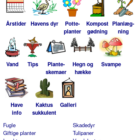
Årstider
Havens dyr
Potte-
Kompost
Planlæg-
planter
gødning
ning
Vand
Tips
Plante-
Hegn og
Svampe
skemaer
hække
Have
Kaktus
Galleri
info
sukkulent
Fugle
Skadedyr
Giftige planter
Tulipaner