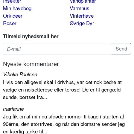
Insekter
Vandplanter
Min havebog
Varmhus
Orkideer
Vinterhave
Roser
Øvrige Dyr
Tilmeld nyhedsmail her
Nyeste kommentarer
Vibeke Poulsen
Hvis den alligevel skal i drivhus, var det nok bedre at
vælge en noisetterose eller terose! De er til gengæld
sunde, bortset fra...
marianne
Jeg fik en af min nu afdøde mormor tilbage i starten af
90érne, den stortrives, og når den blomstre sender jeg
en kærlig tanke til...