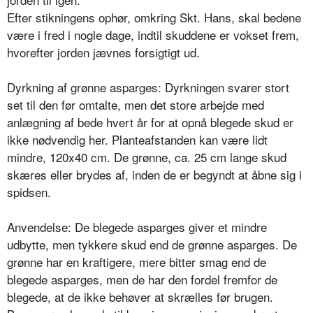
Efter stikningens ophør, omkring Skt. Hans, skal bedene
være i fred i nogle dage, indtil skuddene er vokset frem,
hvorefter jorden jævnes forsigtigt ud.
Dyrkning af grønne asparges: Dyrk­ningen svarer stort
set til den før omtalte, men det store arbejde med
anlægning af bede hvert år for at opnå blegede skud er
ikke nødvendig her. Planteafstanden kan være lidt
mindre, 120x40 cm. De grønne, ca. 25 cm lange skud
skæres eller brydes af, in­den de er begyndt at åbne sig i
spidsen.
Anvendelse: De blegede asparges gi­ver et mindre
udbytte, men tykkere skud end de grønne asparges. De
grøn­ne har en kraftigere, mere bitter smag end de
blegede asparges, men de har den fordel fremfor de
blegede, at de ikke behøver at skrælles før brugen.