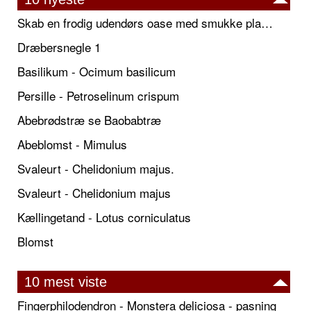
Skab en frodig udendørs oase med smukke plantekrukker og elegante espalier
Dræbersnegle 1
Basilikum - Ocimum basilicum
Persille - Petroselinum crispum
Abebrødstræ se Baobabtræ
Abeblomst - Mimulus
Svaleurt - Chelidonium majus.
Svaleurt - Chelidonium majus
Kællingetand - Lotus corniculatus
Blomst
10 mest viste
Fingerphilodendron - Monstera deliciosa - pasning