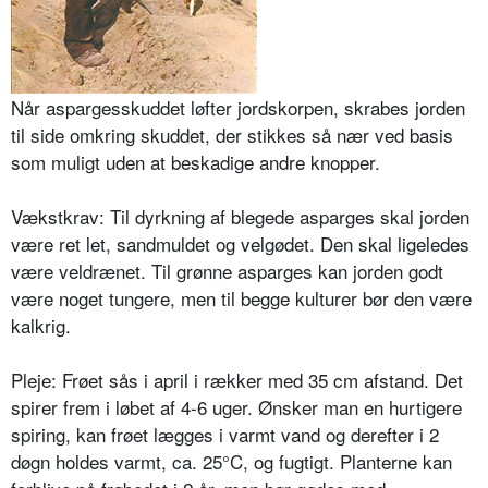
Når aspargesskuddet løfter jordskorpen, skrabes jorden
til side omkring skuddet, der stikkes så nær ved basis
som muligt uden at beskadige andre knopper.
Vækstkrav: Til dyrkning af blegede asparges skal jorden
være ret let, sand­muldet og velgødet. Den skal ligeledes
være veldrænet. Til grønne asparges kan jorden godt
være noget tungere, men til begge kulturer bør den være
kalkrig.
Pleje: Frøet sås i april i rækker med 35 cm afstand. Det
spirer frem i løbet af 4-6 uger. Ønsker man en hurtigere
spiring, kan frøet lægges i varmt vand og derefter i 2
døgn holdes varmt, ca. 25°C, og fugtigt. Planterne kan