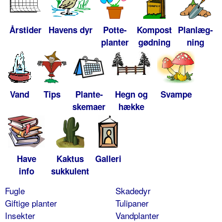
Årstider
Havens dyr
Potte-
Kompost
Planlæg-
planter
gødning
ning
Vand
Tips
Plante-
Hegn og
Svampe
skemaer
hække
Have
Kaktus
Galleri
info
sukkulent
Fugle
Skadedyr
Giftige planter
Tulipaner
Insekter
Vandplanter