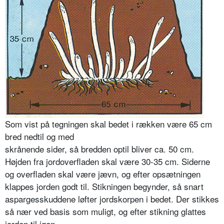
Som vist på tegningen skal bedet i rækken være 65 cm
bred nedtil og med
skrånende sider, så bredden optil bli­ver ca. 50 cm.
Højden fra jordoverfla­den skal være 30-35 cm. Siderne
og overfladen skal være jævn, og efter opsætningen
klappes jorden godt til. Stikningen begynder, så snart
aspar­gesskuddene løfter jordskorpen i be­det. Der stikkes
så nær ved basis som muligt, og efter stikning glattes
jorden til igen.