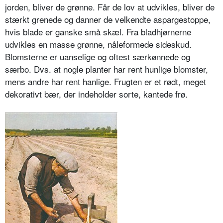
jorden, bliver de grønne. Får de lov at udvikles, bliver de
stærkt grenede og danner de velkendte aspar­gestoppe,
hvis blade er ganske små skæl. Fra bladhjørnerne
udvikles en masse grønne, nåleformede sideskud.
Blomsterne er uanselige og oftest sær­kønnede og
særbo. Dvs. at nogle plan­ter har rent hunlige blomster,
mens andre har rent hanlige. Frugten er et rødt, meget
dekorativt bær, der inde­holder sorte, kantede frø.