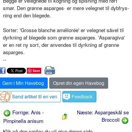
Begge er velegnede til kogning og spisning med rørt
smør. Den grønne asparges· er mere velegnet til dybfrys­
ning end den blegede.
Sorter: 'Grosse blanche améliorée' er velegnet såvel til
dyrkning af blegede som grønne asparges. 'Asparagiva'
er en ret ny sort, der anvendes til dyrk­ning af grønne
asparges.
--
Save
Gem i Min Havebog
Opret din egen Havebog
Send artikel til en ven
Feedback
Forrige: Anis -
Næste: Aspargeskål se
Broccoli
Pimpinella anisum
Klik på den smiley du vil give denne side