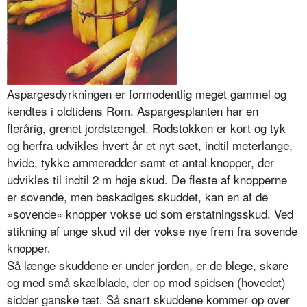
Aspargesdyrkningen er formodentlig meget gammel og
kendtes i oldtidens Rom. Aspargesplanten har en
flerårig, gre­net jordstængel. Rodstokken er kort og tyk
og herfra udvikles hvert år et nyt sæt, indtil meterlange,
hvide, tykke ammerødder samt et antal knopper, der
udvikles til indtil 2 m høje skud. De fleste af knopperne
er sovende, men beskadiges skuddet, kan en af de
»sovende« knopper vokse ud som er­statningsskud. Ved
stikning af unge skud vil der vokse nye frem fra soven­de
knopper.
Så længe skuddene er under jorden, er de blege, skøre
og med små skælblade, der op mod spidsen (hovedet)
sidder ganske tæt. Så snart skuddene kommer op over