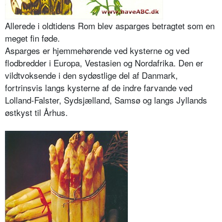
Allerede i oldtidens Rom blev asparges betragtet som en
meget fin føde.
Asparges er hjemmehørende ved ky­sterne og ved
flodbredder i Europa, Vestasien og Nordafrika. Den er
vildt­voksende i den sydøstlige del af Dan­mark,
fortrinsvis langs kysterne af de indre farvande ved
Lolland-Falster, Sydsjælland, Samsø og langs Jyllands
østkyst til Århus.