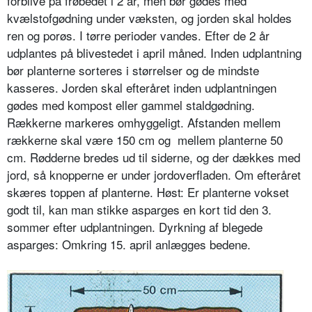
forblive på frøbedet i 2 år, men bør gødes med
kvælstofgødning under væksten, og jorden skal holdes
ren og porøs. I tørre perioder vandes. Efter de 2 år
udplan­tes på blivestedet i april måned. Inden udplantning
bør planterne sorteres i størrelser og de mindste
kasseres. Jor­den skal efteråret inden udplantningen
gødes med kompost eller gammel staldgødning.
Rækkerne markeres om­hyggeligt. Afstanden mellem
rækkerne skal være 150 cm og mellem planterne 50
cm. Rødderne bredes ud til siderne, og der dækkes med
jord, så knopperne er under jordoverfladen. Om efteråret
skæres toppen af planterne. Høst: Er planterne vokset
godt til, kan man stikke asparges en kort tid den 3.
sommer efter udplantningen. Dyrkning af blegede
asparges: Om­kring 15. april anlægges bedene.