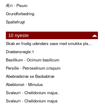
Ært - Pisum
Grundforbedring
Spaltefrugt
10 nyeste
Skab en frodig udendørs oase med smukke plantekrukker og elegante espalier
Dræbersnegle 1
Basilikum - Ocimum basilicum
Persille - Petroselinum crispum
Abebrødstræ se Baobabtræ
Abeblomst - Mimulus
Svaleurt - Chelidonium majus.
Svaleurt - Chelidonium majus