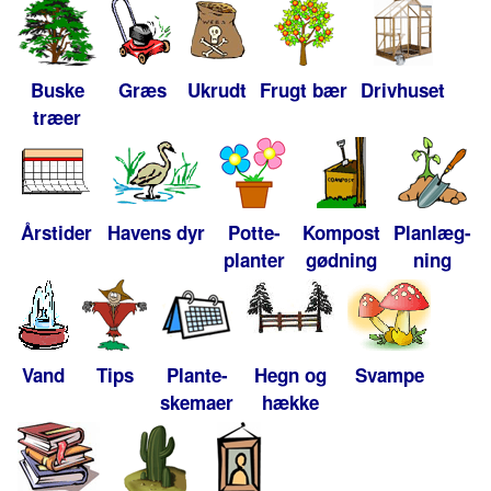
Buske
Græs
Ukrudt
Frugt bær
Drivhuset
træer
Årstider
Havens dyr
Potte-
Kompost
Planlæg-
planter
gødning
ning
Vand
Tips
Plante-
Hegn og
Svampe
skemaer
hække