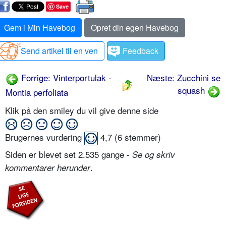
Save
Gem i Min Havebog
Opret din egen Havebog
Send artikel til en ven
Feedback
Forrige: Vinterportulak -
Næste: Zucchini se
squash
Montia perfoliata
Klik på den smiley du vil give denne side
Brugernes vurdering
4,7
(
6
stemmer)
Siden er blevet set 2.535 gange -
Se og skriv
.
kommentarer herunder