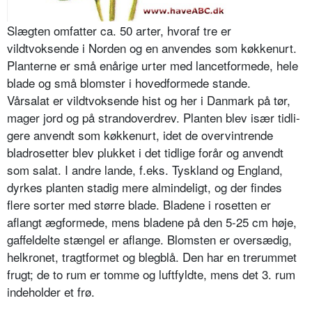
Slægten omfatter ca. 50 arter, hvoraf tre er
vildtvoksende i Norden og en anvendes som køkkenurt.
Planterne er små enårige urter med lancetformede, hele
blade og små blomster i hovedfor­mede stande.
Vårsalat er vildtvoksende hist og her i Danmark på tør,
mager jord og på strandoverdrev. Planten blev især tidli­
gere anvendt som køkkenurt, idet de overvintrende
bladrosetter blev pluk­ket i det tidlige forår og anvendt
som salat. I andre lande, f.eks. Tyskland og England,
dyrkes planten stadig mere almindeligt, og der findes
flere sorter med større blade. Bladene i rosetten er
aflangt ægformede, mens bladene på den 5-25 cm høje,
gaffeldelte stængel er aflange. Blomsten er oversædig,
helkronet, tragtformet og blegblå. Den har en trerummet
frugt; de to rum er tomme og luftfyldte, mens det 3. rum
indeholder et frø.