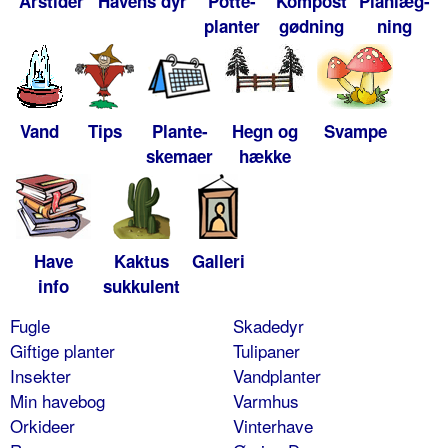
Årstider
Havens dyr
Potte-
Kompost
Planlæg-
planter
gødning
ning
Vand
Tips
Plante-
Hegn og
Svampe
skemaer
hække
Have
Kaktus
Galleri
info
sukkulent
Fugle
Skadedyr
Giftige planter
Tulipaner
Insekter
Vandplanter
Min havebog
Varmhus
Orkideer
Vinterhave