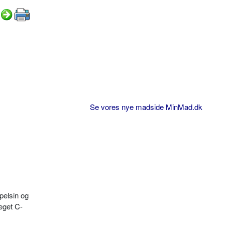
Se vores nye madside MinMad.dk
pelsin og
eget C-