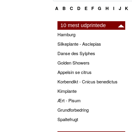
A
B
C
D
E
F
G
H
I
J
K
10 mest udprintede
Hamburg
Silkeplante - Asclepias
Danse des Sylphes
Golden Showers
Appelsin se citrus
Korbendikt - Cnicus benedictus
Kimplante
Ært - Pisum
Grundforbedring
Spaltefrugt