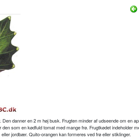
. Den danner en 2 m høj busk. Frugten minder af udseende om en ap
g er den som en kødfuld to­mat med mange frø. Frugtkødet inde­holder m
ler jordbær. Quito-orangen kan formeres ved frø eller stiklinger.