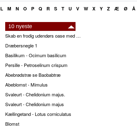
L
M
N
O
P
Q
R
S
T
U
V
W
X
Y
Z
Æ
Ø
Å
10 nyeste
Skab en frodig udendørs oase med smukke plantekrukker og elegante espalier
Dræbersnegle 1
Basilikum - Ocimum basilicum
Persille - Petroselinum crispum
Abebrødstræ se Baobabtræ
Abeblomst - Mimulus
Svaleurt - Chelidonium majus.
Svaleurt - Chelidonium majus
Kællingetand - Lotus corniculatus
Blomst