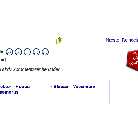
Næste: Reinec
ide
er)
g skriv kommentarer herunder
.
tebær - Rubus
• Blåbær - Vaccinium
aemorus