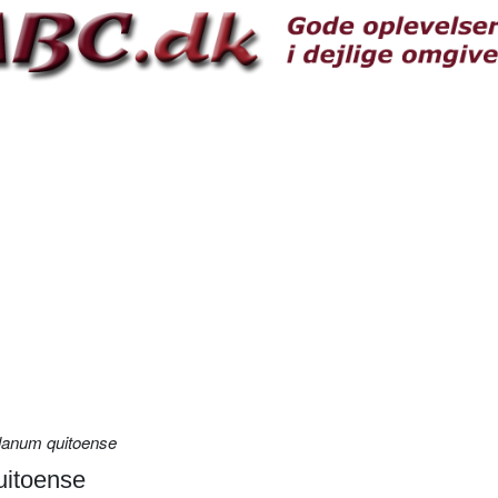
lanum quitoense
uitoense