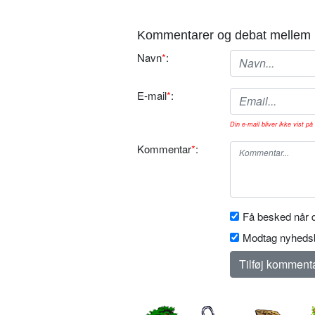
Kommentarer og debat mellem 
Navn
*
:
E-mail
*
:
Din e-mail bliver ikke vist på 
Kommentar
*
:
Få besked når d
Modtag nyhedsb