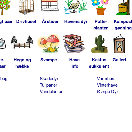
gt bær
Drivhuset
Årstider
Havens dyr
Potte-
Kompos
planter
gødning
te-
Hegn og
Svampe
Have
Kaktus
Galleri
aer
hække
info
sukkulent
ebog
Skadedyr
Varmhus
Tulipaner
Vinterhave
Vandplanter
Øvrige Dyr