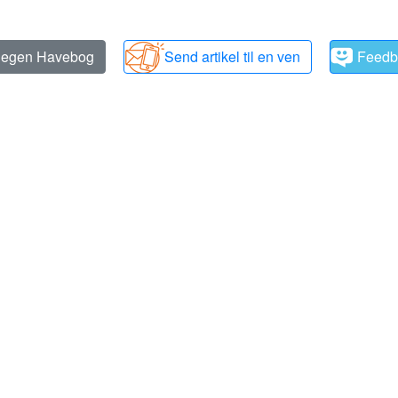
n egen Havebog
Send artikel til en ven
Feedb