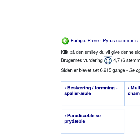
Forrige: Pære - Pyrus communis
Klik på den smiley du vil give denne s
Brugernes vurdering
4,7
(
6
stemm
Siden er blevet set 6.915 gange -
Se o
• Beskæring / formning -
• Mul
spalier-æble
cham
• Paradisæble se
prydæble