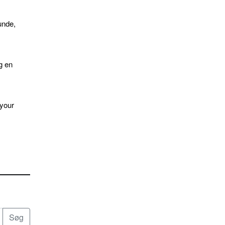
unde,
g en
 your