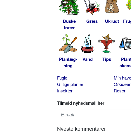
Buske
Græs
Ukrudt
Fru
træer
Planlæg-
Vand
Tips
Plan
ning
skem
Fugle
Min hav
Giftige planter
Orkideer
Insekter
Roser
Tilmeld nyhedsmail her
Nyeste kommentarer