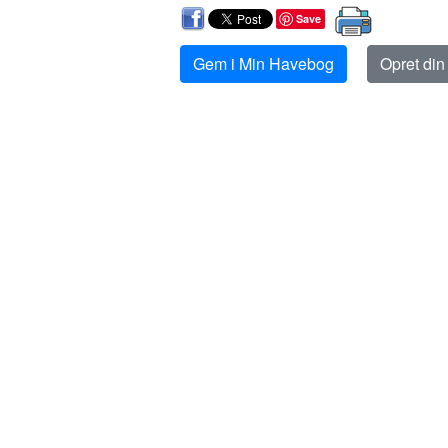
Save
Gem i Min Havebog
Opret di