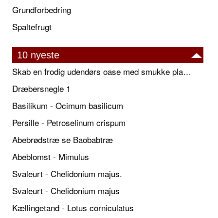
Grundforbedring
Spaltefrugt
10 nyeste
Skab en frodig udendørs oase med smukke plantekrukker og elegante espalier
Dræbersnegle 1
Basilikum - Ocimum basilicum
Persille - Petroselinum crispum
Abebrødstræ se Baobabtræ
Abeblomst - Mimulus
Svaleurt - Chelidonium majus.
Svaleurt - Chelidonium majus
Kællingetand - Lotus corniculatus