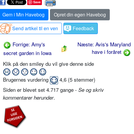
Save
Gem i Min Havebog
Opret din egen Havebog
Send artikel til en ven
Feedback
Forrige: Amy's
Næste: Avis's Maryland
have i foråret
secret garden in Iowa
Klik på den smiley du vil give denne side
Brugernes vurdering
4,6
(
5
stemmer)
Siden er blevet set 4.717 gange -
Se og skriv
.
kommentarer herunder