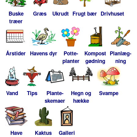
Buske
Græs
Ukrudt
Frugt bær
Drivhuset
træer
Årstider
Havens dyr
Potte-
Kompost
Planlæg-
planter
gødning
ning
Vand
Tips
Plante-
Hegn og
Svampe
skemaer
hække
Have
Kaktus
Galleri