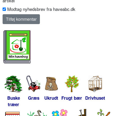
artikel
Modtag nyhedsbrev fra haveabc.dk
Buske
Græs
Ukrudt
Frugt bær
Drivhuset
træer