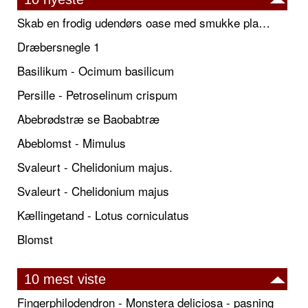
Skab en frodig udendørs oase med smukke plantekrukker og elegante espalier
Dræbersnegle 1
Basilikum - Ocimum basilicum
Persille - Petroselinum crispum
Abebrødstræ se Baobabtræ
Abeblomst - Mimulus
Svaleurt - Chelidonium majus.
Svaleurt - Chelidonium majus
Kællingetand - Lotus corniculatus
Blomst
10 mest viste
Fingerphilodendron - Monstera deliciosa - pasning