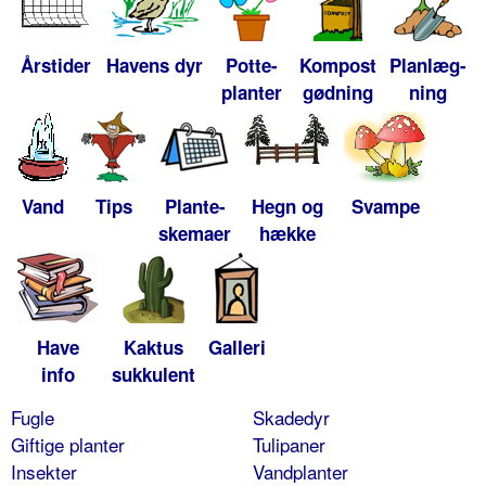
Årstider
Havens dyr
Potte-
Kompost
Planlæg-
planter
gødning
ning
Vand
Tips
Plante-
Hegn og
Svampe
skemaer
hække
Have
Kaktus
Galleri
info
sukkulent
Fugle
Skadedyr
Giftige planter
Tulipaner
Insekter
Vandplanter