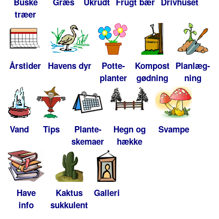
Buske
Græs
Ukrudt
Frugt bær
Drivhuset
træer
Årstider
Havens dyr
Potte-
Kompost
Planlæg-
planter
gødning
ning
Vand
Tips
Plante-
Hegn og
Svampe
skemaer
hække
Have
Kaktus
Galleri
info
sukkulent