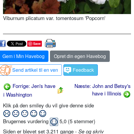
Viburnum plicatum var. tomentosum 'Popcorn'
Save
Gem i Min Havebog
Opret din egen Havebog
Send artikel til en ven
Feedback
Forrige: Jen's have
Næste: John and Betsy's
have i Illinois
i Washington
Klik på den smiley du vil give denne side
Brugernes vurdering
5,0
(
5
stemmer)
Siden er blevet set 3.211 gange -
Se og skriv