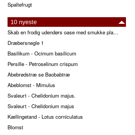
Spaltefrugt
10 nyeste
Skab en frodig udendørs oase med smukke plantekrukker og elegante espalier
Dræbersnegle 1
Basilikum - Ocimum basilicum
Persille - Petroselinum crispum
Abebrødstræ se Baobabtræ
Abeblomst - Mimulus
Svaleurt - Chelidonium majus.
Svaleurt - Chelidonium majus
Kællingetand - Lotus corniculatus
Blomst