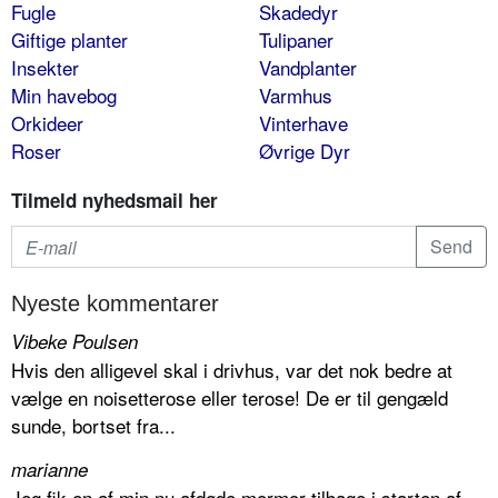
Fugle
Skadedyr
Giftige planter
Tulipaner
Insekter
Vandplanter
Min havebog
Varmhus
Orkideer
Vinterhave
Roser
Øvrige Dyr
Tilmeld nyhedsmail her
Nyeste kommentarer
Vibeke Poulsen
Hvis den alligevel skal i drivhus, var det nok bedre at
vælge en noisetterose eller terose! De er til gengæld
sunde, bortset fra...
marianne
Jeg fik en af min nu afdøde mormor tilbage i starten af