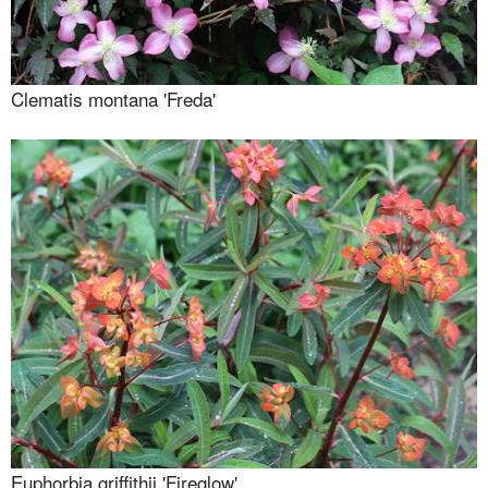
Clematis montana 'Freda'
Euphorbia griffithii 'Fireglow'