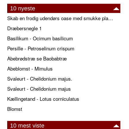
10 nyeste
Skab en frodig udendørs oase med smukke plantekrukker og elegante espalier
Dræbersnegle 1
Basilikum - Ocimum basilicum
Persille - Petroselinum crispum
Abebrødstræ se Baobabtræ
Abeblomst - Mimulus
Svaleurt - Chelidonium majus.
Svaleurt - Chelidonium majus
Kællingetand - Lotus corniculatus
Blomst
10 mest viste