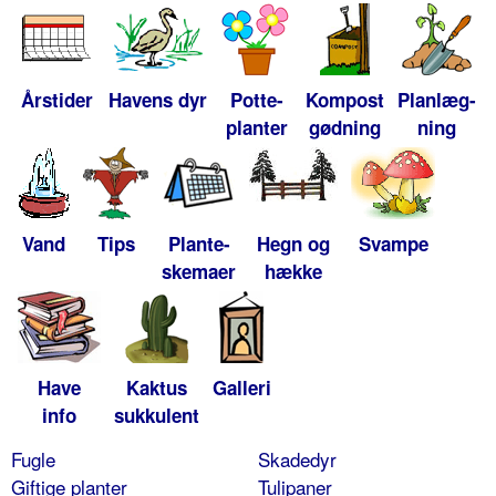
Årstider
Havens dyr
Potte-
Kompost
Planlæg-
planter
gødning
ning
Vand
Tips
Plante-
Hegn og
Svampe
skemaer
hække
Have
Kaktus
Galleri
info
sukkulent
Fugle
Skadedyr
Giftige planter
Tulipaner