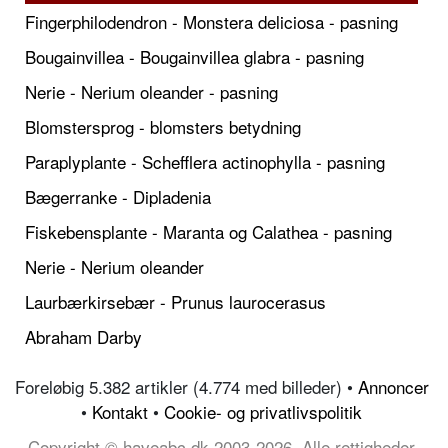
Fingerphilodendron - Monstera deliciosa - pasning
Bougainvillea - Bougainvillea glabra - pasning
Nerie - Nerium oleander - pasning
Blomstersprog - blomsters betydning
Paraplyplante - Schefflera actinophylla - pasning
Bægerranke - Dipladenia
Fiskebensplante - Maranta og Calathea - pasning
Nerie - Nerium oleander
Laurbærkirsebær - Prunus laurocerasus
Abraham Darby
Foreløbig 5.382 artikler (4.774 med billeder) •
Annoncer
•
Kontakt
•
Cookie- og privatlivspolitik
Copyright © haveabc.dk 2003-2026, Alle rettigheder