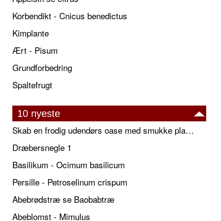
Korbendikt - Cnicus benedictus
Kimplante
Ært - Pisum
Grundforbedring
Spaltefrugt
10 nyeste
Skab en frodig udendørs oase med smukke plantekrukker og elegante espalier
Dræbersnegle 1
Basilikum - Ocimum basilicum
Persille - Petroselinum crispum
Abebrødstræ se Baobabtræ
Abeblomst - Mimulus