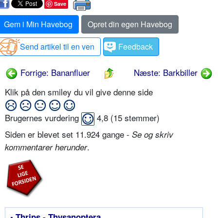
Save
Gem i Min Havebog
Opret din egen Havebog
Send artikel til en ven
Feedback
Forrige: Bananfluer
Næste: Barkbiller
Klik på den smiley du vil give denne side
Brugernes vurdering
4,8
(
15
stemmer)
Siden er blevet set 11.924 gange -
Se og skriv
.
kommentarer herunder
• Thrips - Thysanoptera