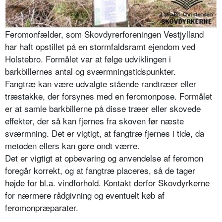
Feromonfælder, som Skovdyrerforeningen Vestjylland
har haft opstillet på en stormfaldsramt ejendom ved
Holstebro. Formålet var at følge udviklingen i
barkbillernes antal og sværmningstidspunkter.
Fangtræ kan være udvalgte stående randtræer eller
træstakke, der forsynes med en feromonpose. Formålet
er at samle barkbillerne på disse træer eller skovede
effekter, der så kan fjernes fra skoven før næste
sværmning. Det er vigtigt, at fangtræ fjernes i tide, da
metoden ellers kan gøre ondt værre.
Det er vigtigt at opbevaring og anvendelse af feromon
foregår korrekt, og at fangtræ placeres, så de tager
højde for bl.a. vindforhold. Kontakt derfor Skovdyrkerne
for nærmere rådgivning og eventuelt køb af
feromonpræparater.