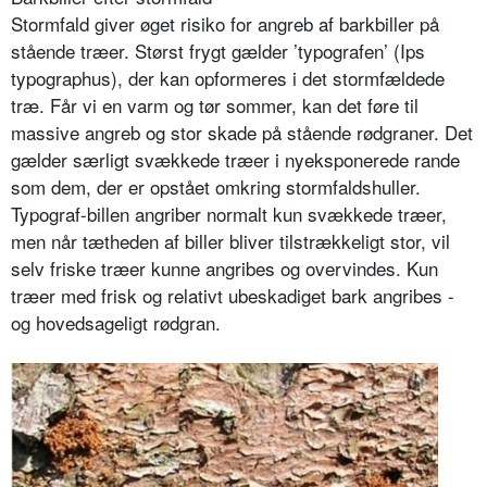
Stormfald giver øget risiko for angreb af barkbiller på
stående træer. Størst frygt gælder ’typografen’ (Ips
typographus), der kan opformeres i det stormfældede
træ. Får vi en varm og tør sommer, kan det føre til
massive angreb og stor skade på stående rødgraner. Det
gælder særligt svækkede træer i nyeksponerede rande
som dem, der er opstået omkring stormfaldshuller.
Typograf-billen angriber normalt kun svækkede træer,
men når tætheden af biller bliver tilstrækkeligt stor, vil
selv friske træer kunne angribes og overvindes. Kun
træer med frisk og relativt ubeskadiget bark angribes -
og hovedsageligt rødgran.