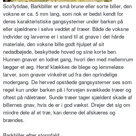
Sco'lytidae, Barkbiller er små brune eller sorte biller, den
voksne er ca. 5 mm lang, som nok er bedst kendt for
deres karakteristiske gangsystemer un­der barken på
eller sjældnere i selve veddet af træer. Både de voksne
indivi­der og larverne er i stand til at gnave i det hårde
materiale, den voksne bille godt hjulpet af sit
nedadbøjede, be­skyttede hoved og sine korte ben.
Hunnen gnaver en lodret gang, hvori den med mellemrum
lægger et æg. Heraf klækkes de blege og lemmeløse
larver, som gnaver vinkelret ud fra den oprindelige
modergang. De herved op­ståede gangsystemer ses som
regel kun under barken på i forvejen svækkede træer og
oftest på nåletræer. Sunde træer tager sjældent skade af
billernes gnav, hvis de er i god vækst. Drejer det sig om
mindre dele af et træ, kan denne del afskæres og
brændes.
Barkbiller efter stormfald