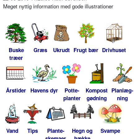
Meget nyttig information med gode illustrationer
Buske
Græs
Ukrudt
Frugt bær
Drivhuset
træer
Årstider
Havens dyr
Potte-
Kompost
Planlæg-
planter
gødning
ning
Vand
Tips
Plante-
Hegn og
Svampe
skemaer
hække