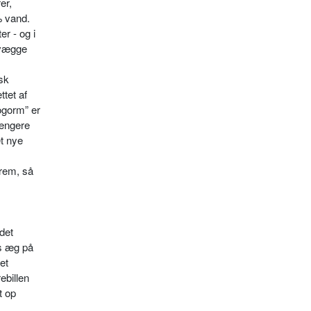
er,
% vand.
r - og i
e vægge
isk
ttet af
Bogorm” er
længere
et nye
frem, så
 det
es æg på
et
ebillen
t op