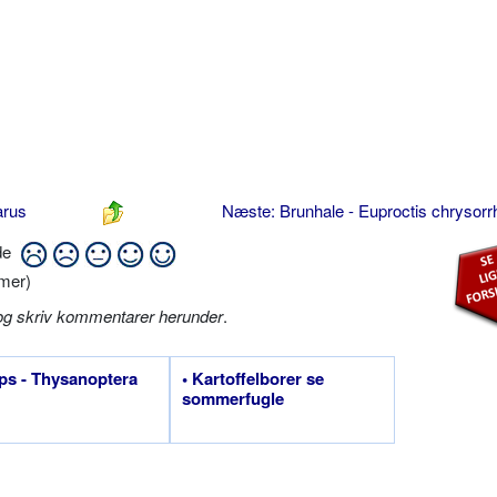
arus
Næste: Brunhale - Euproctis chrysor
ide
mer)
og skriv kommentarer herunder
.
ips - Thysanoptera
• Kartoffelborer se
sommerfugle