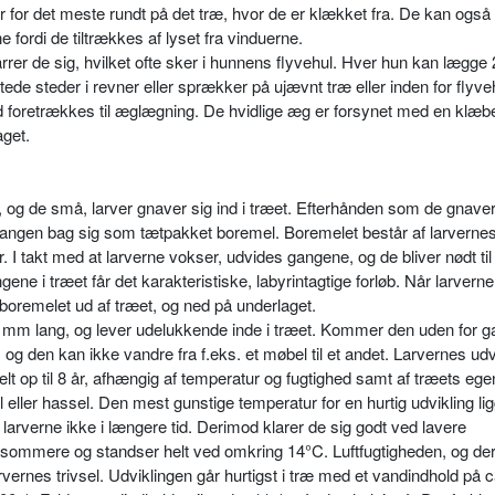
ler for det meste rundt på det træ, hvor de er klækket fra. De kan også 
ordi de tiltrækkes af lyset fra vinduerne.
arrer de sig, hvilket ofte sker i hunnens flyvehul. Hver hun kan lægge
e steder i revner eller sprækker på ujævnt træ eller inden for flyveh
ed foretrækkes til æglægning. De hvidlige æg er forsynet med en klæb
aget.
 og de små, larver gnaver sig ind i træet. Efterhånden som de gnaver
i gangen bag sig som tætpakket boremel. Boremelet består af larverne
I takt med at larverne vokser, udvides gangene, og de bliver nødt til
ene i træet får det karakteristiske, labyrintagtige forløb. Når larverne
boremelet ud af træet, og ned på underlaget.
6 mm lang, og lever udelukkende inde i træet. Kommer den uden for 
 den kan ikke vandre fra f.eks. et møbel til et andet. Larvernes udv
e helt op til 8 år, afhængig af temperatur og fug­tighed samt af træets eg
 pil eller hassel. Den mest gunstige temperatur for en hurtig udvikling li
larverne ikke i længere tid. Derimod klarer de sig godt ved lavere
ngsommere og standser helt ved omkring 14°C. Luftfugtigheden, og d
r­vernes trivsel. Udviklingen går hurtigst i træ med et vandindhold på 