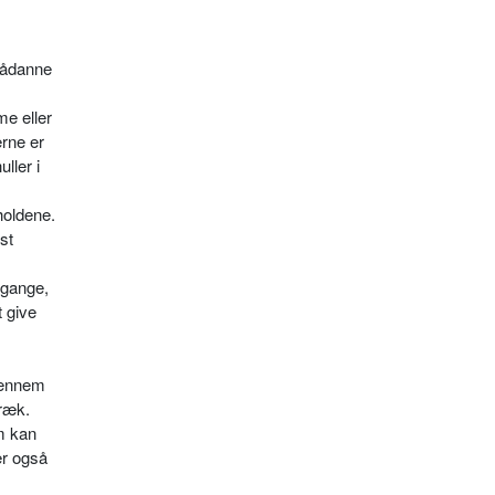
 sådanne
me eller
erne er
ller i
holdene.
st
mgange,
 give
igennem
træk.
em kan
er også