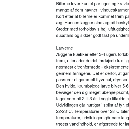
Billerne lever kun et par uger, og krav­
mange af dem havner i vindueskarmene f
Kort efter at billerne er kommet frem p
æg. Hunnen lægger sine æg på beskytted
Steder med forholdsvis høj luftfugtigh
substans og sidder godt fast på underl
Larverne
Æggene klækker efter 3-4 ugers forløb,
frem, efterlader de det fordøjede træ 
nærmest citronformede - ekskrementer. 
gennem årringene. Det er derfor, at gang
passerer et gammelt flyvehul, drysser 
Den hvide, krumbøjede larve bliver 5-
bevæger den sig meget ubehjælpsomt, og
tager normalt 2 til 3 år, i nogle tilfæld
Udviklingen går hurtigst i splint af fyr,
22-23°C. Temperaturer over 28°C tåler 
temperaturer, udviklingen går bare la
træets vandindhold, er afgørende for la