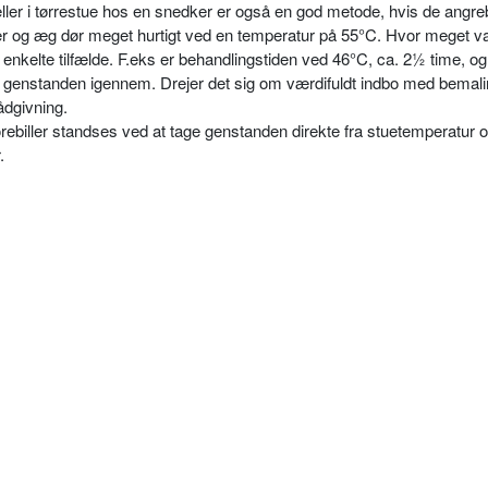
ller i tørrestue hos en snedker er også en god metode, hvis de angr
rver og æg dør meget hurtigt ved en temperatur på 55°C. Hvor meget v
 enkelte tilfælde. F.eks er behandlingstiden ved 46°C, ca. 2½ time, og
e genstanden igennem. Drejer det sig om værdifuldt indbo med bemalin
ådgivning.
rebiller standses ved at tage genstanden direkte fra stuetemperatur 
.