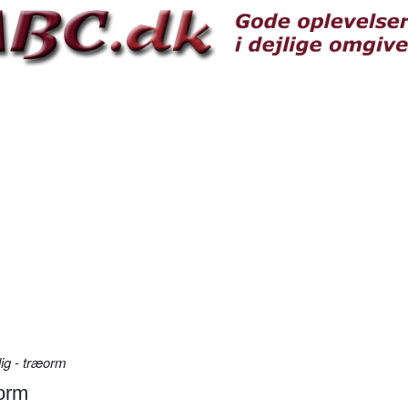
lig - træorm
æorm