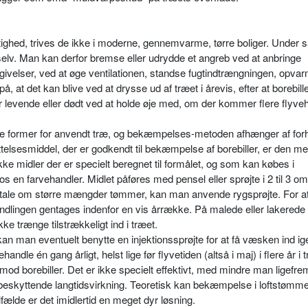
gtighed, trives de ikke i moderne, gennemvarme, tørre boliger. Under
elv. Man kan derfor bremse eller udrydde et angreb ved at anbringe
givelser, ved at øge ventilationen, standse fugtindtrængningen, opvar
t det kan blive ved at drysse ud af træet i årevis, efter at borebill
 levende eller dødt ved at holde øje med, om der kommer flere flyvehu
ige former for anvendt træ, og bekæmpelses-metoden afhænger af for
elsesmiddel, der er godkendt til bekæmpelse af borebiller, er den me
e midler der er specielt beregnet til formålet, og som kan købes i
 en farvehandler. Midlet påføres med pensel eller sprøjte i 2 til 3 o
er tale om større mængder tømmer, kan man anvende rygsprøjte. For at
dlingen gentages indenfor en vis årrække. På malede eller lakerede
ke trænge tilstrækkeligt ind i træet.
kan man even­tuelt benytte en injektionssprøjte for at få væsken ind 
ndle én gang årligt, helst lige før flyvetiden (altså i maj) i flere år i 
od borebiller. Det er ikke specielt effektivt, med mindre man ligefr
n beskyttende langtidsvirkning. Teoretisk kan bekæmpelse i loftstømm
­fælde er det imidlertid en meget dyr løsning.