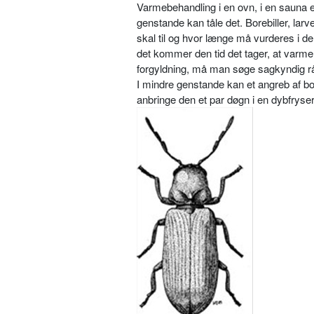
Varmebehandling i en ovn, i en sauna e
genstande kan tåle det. Borebiller, la
skal til og hvor længe må vurderes i de
det kommer den tid det tager, at varm
forgyldning, må man søge sagkyndig r
I mindre genstande kan et angreb af bo
anbringe den et par døgn i en dybfryser