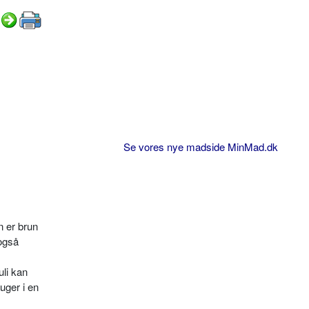
Se vores nye madside MinMad.dk
n er brun
 også
uli kan
 uger i en