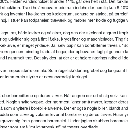
100%. Falder vandindholdet til under 11%, går den helt i stå. Det forklar
 i et stueklima. Træ i helårsopvarmede rum indeholder nemlig kun 6-10
k og inventar i køkkener og kælderrum, udhuse og stalde, på tørrelofte
ig høj. I stuer kan fod­paneler, træværk og møbler nær kolde og fugtig
slags træ, både løvtræ og nåletræ, dog ses der sjældent angreb i trop
 og udvikler sig også fint i f.eks. krydsfiner og masonitplader. Ting fle
kekurve, er meget yndede. Ja, selv papir kan borebillerne trives i. “
 tværs gennem bind og blade af bøger, der opbevares fugtigt gennem 
 end i gammelt træ. Det skyldes, at der er et højere næringsindhold i d
høver næppe større omtale. Som regel skrider angrebet dog langsomt 
før tømmerets styrke er nævneværdigt forringet.
træber bore­billerne og deres larver. Når angreb dør ud af sig selv, kan
hed. Nogle snyltehvepse, der nærmest ligner små myrer, lægger der
å som snyltere i borebillelarverne. Der er også nogle biller, blandt and
både som larve og voksen lever af borebiller og deres larver. Husmyr
 og graver sig frem gennem boremelet. Under jagten skubbes boremele
t ligger som små ”muldvarpeskud” på træets overflade.