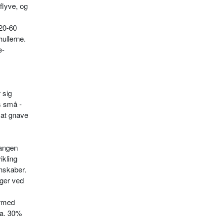
flyve, og
 20-60
ullerne.
e­
 sig
s små -
 at gnave
gangen
ikling
enskaber.
gger ved
ermed
ca. 30%