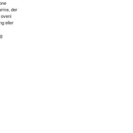
ebne
arme, der
 oveni
g eller
og