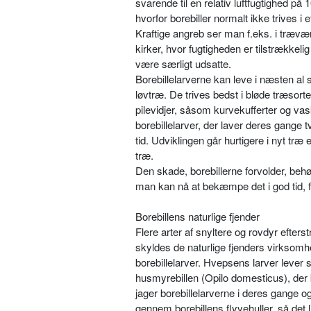
svarende til en relativ luftfugtighed på 
hvorfor borebiller normalt ikke trives
Kraftige angreb ser man f.eks. i trævær
kirker, hvor fugtigheden er tilstrækkel
være særligt udsatte.
Borebillelarverne kan leve i næsten al 
løvtræ. De trives bedst i bløde træsorter
pilevidjer, såsom kurvekufferter og vas
borebillelarver, der laver deres gange
tid. Udviklingen går hurtigere i nyt træ
træ.
Den skade, borebillerne forvolder, be
man kan nå at bekæmpe det i god tid, 
Borebillens naturlige fjender
Flere arter af snyltere og rovdyr efters
skyldes de naturlige fjenders virksom
borebillelarver. Hvepsens larver lever s
husmyrebillen (Opilo domesticus), der 
jager borebillelarverne i deres gange
gennem borebillens flyvehuller, så de