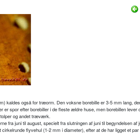
um) kaldes også for træorm. Den voksne borebille er 3-5 mm lang, de
 er spor efter borebiller i de fleste ældre huse, men borebillen lever
stolper og andet træværk.
fra juni til august, specielt fra slutningen af juni til begyndelsen af j
 cirkelrunde flyvehul (1-2 mm i diameter), efter at de har ligget et par