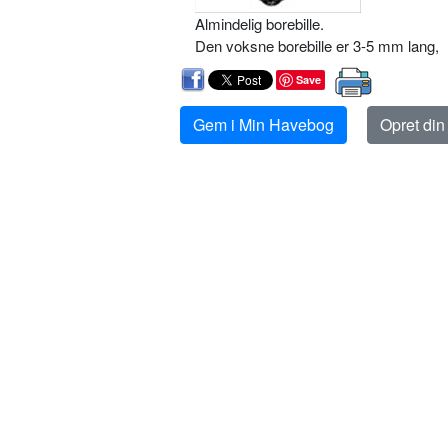
Almindelig borebille.
Den voksne borebille er 3-5 mm lang,
Save
Gem i Min Havebog
Opret di