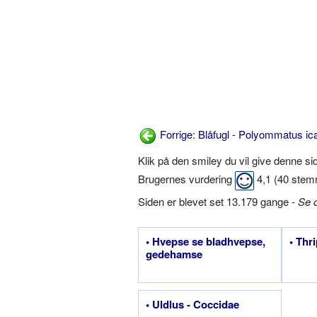
Forrige: Blåfugl - Polyommatus ic
Klik på den smiley du vil give denne s
Brugernes vurdering
4,1
(
40
stem
Siden er blevet set 13.179 gange -
Se 
• Hvepse se bladhvepse,
• Thr
gedehamse
• Uldlus - Coccidae