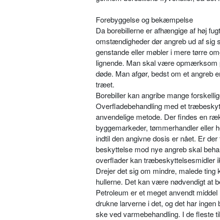
Forebyggelse og bekæmpelse
Da borebillerne er afhængige af høj fu
omstændigheder dør angreb ud af sig s
genstande eller møbler i mere tørre om
lignende. Man skal være opmærksom på, a
døde. Man afgør, bedst om et angreb er
træet.
Borebiller kan angribe mange forskell
Overfladebehandling med et træbeskytt
anvendelige metode. Der findes en rækk
byggemarkeder, tømmerhandler eller hos
indtil den angivne dosis er nået. Er d
beskyttelse mod nye angreb skal behan
overflader kan træbeskyttelsesmidler ik
Drejer det sig om mindre, malede ting 
hullerne. Det kan være nødvendigt at beha
Petroleum er et meget anvendt middel m
drukne larverne i det, og det har inge
ske ved varmebehandling. I de fleste til