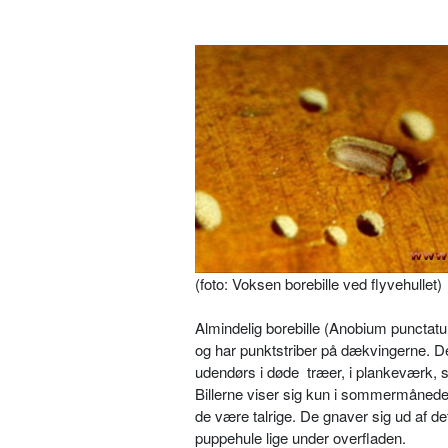
(foto: Voksen borebille ved flyvehullet)
Almindelig borebille (Anobium punctat
og har punktstriber på dækvingerne. Der
udendørs i døde træer, i plankeværk, 
Billerne viser sig kun i sommermånederne 
de være talrige. De gnaver sig ud af det
puppehule lige under overfladen.