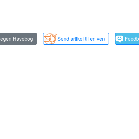
n egen Havebog
Send artikel til en ven
Feedb