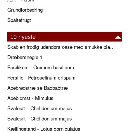
Grundforbedring
Spaltefrugt
10 nyeste
Skab en frodig udendørs oase med smukke plantekrukker og elegante espalier
Dræbersnegle 1
Basilikum - Ocimum basilicum
Persille - Petroselinum crispum
Abebrødstræ se Baobabtræ
Abeblomst - Mimulus
Svaleurt - Chelidonium majus.
Svaleurt - Chelidonium majus
Kællingetand - Lotus corniculatus