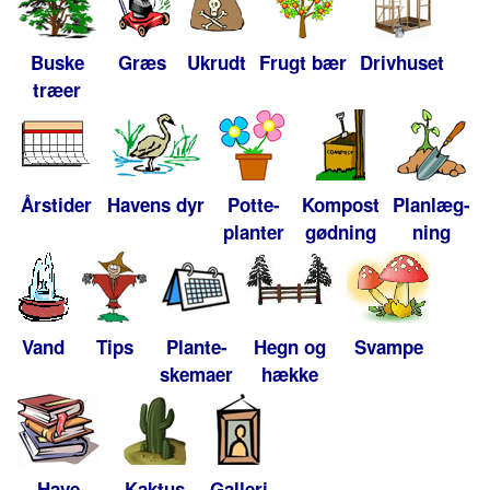
Buske
Græs
Ukrudt
Frugt bær
Drivhuset
træer
Årstider
Havens dyr
Potte-
Kompost
Planlæg-
planter
gødning
ning
Vand
Tips
Plante-
Hegn og
Svampe
skemaer
hække
Have
Kaktus
Galleri