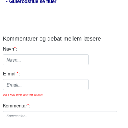
• Gulerodsflue se fluer
Kommentarer og debat mellem læsere
Navn
*
:
E-mail
*
:
Din e-mail bliver ikke vist på sitet.
Kommentar
*
: