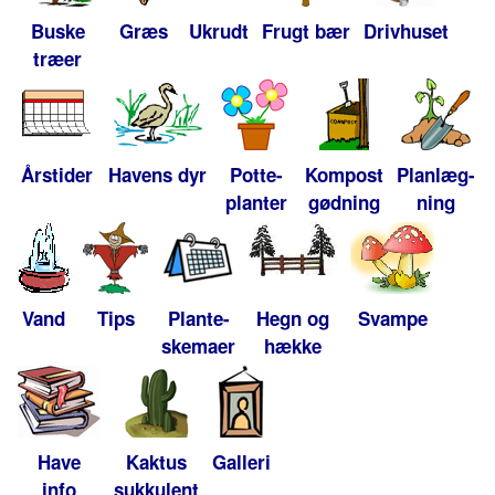
Buske
Græs
Ukrudt
Frugt bær
Drivhuset
træer
Årstider
Havens dyr
Potte-
Kompost
Planlæg-
planter
gødning
ning
Vand
Tips
Plante-
Hegn og
Svampe
skemaer
hække
Have
Kaktus
Galleri
info
sukkulent