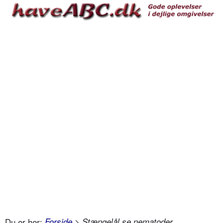
Du er her:
Forside
> Stængelål se nematoder