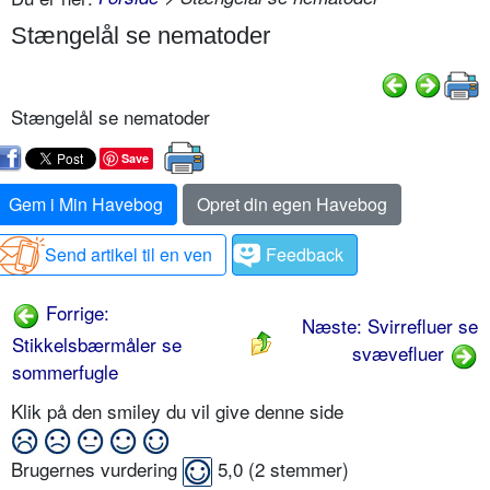
Stængelål se nematoder
Stængelål se nematoder
Save
Gem i Min Havebog
Opret din egen Havebog
Send artikel til en ven
Feedback
Forrige:
Næste: Svirrefluer se
Stikkelsbærmåler se
svævefluer
sommerfugle
Klik på den smiley du vil give denne side
Brugernes vurdering
5,0
(
2
stemmer)