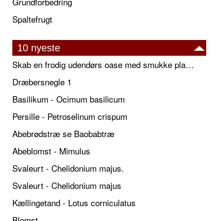
Grundforbedring
Spaltefrugt
10 nyeste
Skab en frodig udendørs oase med smukke plantekrukker og elegante espalier
Dræbersnegle 1
Basilikum - Ocimum basilicum
Persille - Petroselinum crispum
Abebrødstræ se Baobabtræ
Abeblomst - Mimulus
Svaleurt - Chelidonium majus.
Svaleurt - Chelidonium majus
Kællingetand - Lotus corniculatus
Blomst