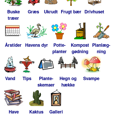
Buske
Græs
Ukrudt
Frugt bær
Drivhuset
træer
Årstider
Havens dyr
Potte-
Kompost
Planlæg-
planter
gødning
ning
Vand
Tips
Plante-
Hegn og
Svampe
skemaer
hække
Have
Kaktus
Galleri