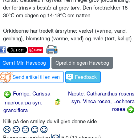
der fortrinsvis består af grov tørv. Den foretrækker 18-
30°C om dagen og 14-18°C om natten
Orkideerne har tredelt årsrytme: vækst (varme, vand,
gødning), blomstring (varme, vand) og hvile (tørt, køligt).
Save
Gem i Min Havebog
Opret din egen Havebog
Send artikel til en ven
Feedback
Forrige: Carissa
Næste: Catharanthus rosens
syn. Vinca rosea, Lochnera
macrocarpa syn.
rosea
grandiflora
Klik på den smiley du vil give denne side
Brugernes vurdering
5,0
(
12
stemmer)