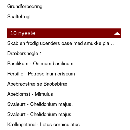
Grundforbedring
Spaltefrugt
10 nyeste
Skab en frodig udendørs oase med smukke plantekrukker og elegante espalier
Dræbersnegle 1
Basilikum - Ocimum basilicum
Persille - Petroselinum crispum
Abebrødstræ se Baobabtræ
Abeblomst - Mimulus
Svaleurt - Chelidonium majus.
Svaleurt - Chelidonium majus
Kællingetand - Lotus corniculatus