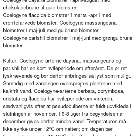
chokoladebrune til gule blomster.
Coelogyne flaccida blomstrer i marts -april med
crerrfefarvede blomster. Coelogyne massangeana
blomstrer i maj-juli med gulbrune blomster.
Coelogyne parishii blomstrer i maj-juni med grøngulbrune
blomster.
Kultur: Coelogyne-arterne dayana, massangeana og
parishii har en kort hvileperiode om efteråret. De er ret
lyskrævende og bør derfor anbringes så lyst som muligt.
Samtidig med vandin­gen oversprøjtes planterne med
kalk­frit vand. Coelogyne-arterne barbata, corymbosa,
cristata og flaccida har hvi­leperiode om vinteren,
sædvanligvis efter at pseudobulberne er fuldt udvik­lede i
slutningen af november. I 6-8 uger fra begyndelsen af
december gi­ves derfor mindre vand. Temperaturen må
ikke synke under 12°C om natten; om dagen bør