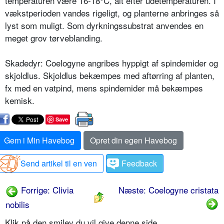
temperaturen være 16-18°C, alt efter udetemperaturen. I
vækstperioden vandes rigeligt, og plan­terne anbringes så
lyst som muligt. Som dyrkningssubstrat anvendes en
meget grov tørveblanding.
Skadedyr: Coelogyne angribes hyppigt af spindemider og
skjoldlus. Skjoldlus bekæmpes med aftørring af planten,
fx med en vatpind, mens spindemi­der må bekæmpes
kemisk.
Save
Gem i Min Havebog
Opret din egen Havebog
Send artikel til en ven
Feedback
Forrige: Clivia
Næste: Coelogyne cristata
nobilis
Klik på den smiley du vil give denne side