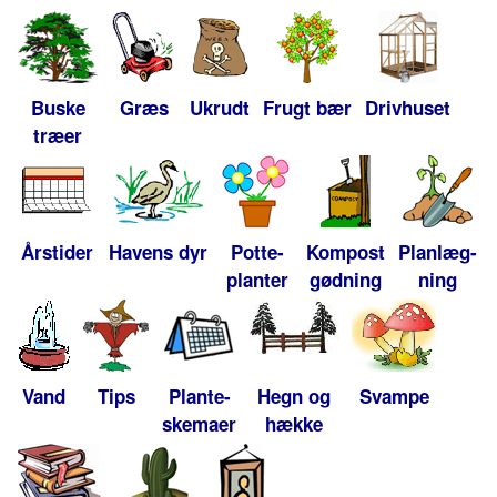
Buske
Græs
Ukrudt
Frugt bær
Drivhuset
træer
Årstider
Havens dyr
Potte-
Kompost
Planlæg-
planter
gødning
ning
Vand
Tips
Plante-
Hegn og
Svampe
skemaer
hække