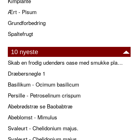
Kimplante
Ært - Pisum
Grundforbedring
Spaltefrugt
10 nyeste
Skab en frodig udendørs oase med smukke plantekrukker og elegante espalier
Dræbersnegle 1
Basilikum - Ocimum basilicum
Persille - Petroselinum crispum
Abebrødstræ se Baobabtræ
Abeblomst - Mimulus
Svaleurt - Chelidonium majus.
Svaleurt - Chelidonium majus