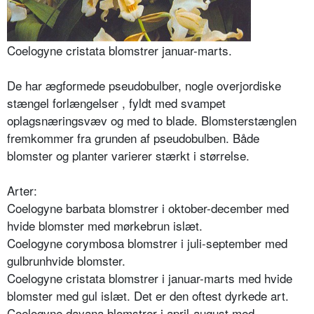
Coelogyne cristata blomstrer januar-marts.
De har ægformede pseudobulber, nog­le overjordiske
stængel forlængelser , fyldt med svampet
oplagsnæringsvæv og med to blade. Blomsterstænglen
fremkommer fra grunden af pseudo­bulben. Både
blomster og planter va­rierer stærkt i størrelse.
Arter:
Coelogyne barbata blomstrer i oktober-december med
hvide blom­ster med mørkebrun islæt.
Coelogyne corymbosa blomstrer i juli-september med
gulbrunhvide blom­ster.
Coelogyne cristata blomstrer i januar-marts med hvide
blomster med gul islæt. Det er den oftest dyrkede art.
Coelogyne dayana blomstrer i april­-august med