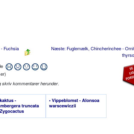
 - Fuchsia
Næste: Fuglemælk, Chincherinchee - Orn
thyrs
ide
er)
g skriv kommentarer herunder
.
ekaktus -
• Vippeblomst - Alonsoa
mbergera truncata
warscewiczii
 Zygocactus
atus og Epiphyllum
atum)