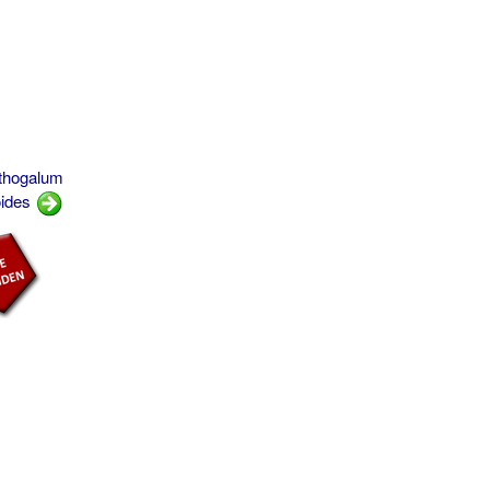
ithogalum
oides