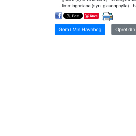
- limmingheiana (syn. glaucophylla) - 
Save
Gem i Min Havebog
Opret di