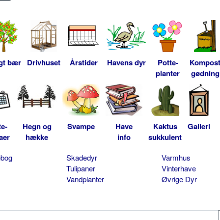
gt bær
Drivhuset
Årstider
Havens dyr
Potte-
Kompos
planter
gødning
te-
Hegn og
Svampe
Have
Kaktus
Galleri
aer
hække
info
sukkulent
ebog
Skadedyr
Varmhus
Tulipaner
Vinterhave
Vandplanter
Øvrige Dyr