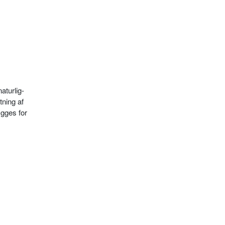
aturlig­
tning af
ygges for