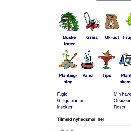
Buske
Græs
Ukrudt
Fru
træer
Planlæg-
Vand
Tips
Plan
ning
skem
Fugle
Min hav
Giftige planter
Orkideer
Insekter
Roser
Tilmeld nyhedsmail her