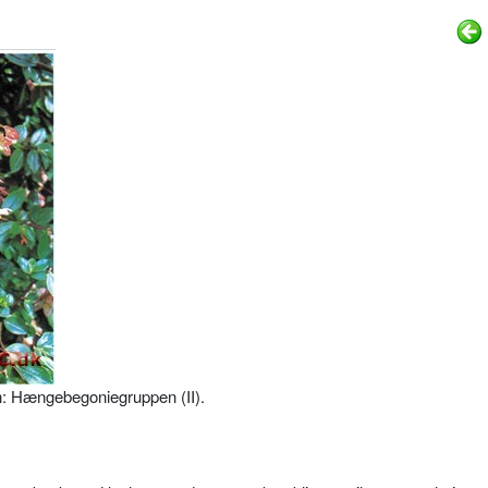
n: Hængebegonie­gruppen (II).