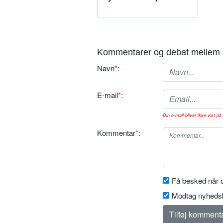
Kommentarer og debat mellem 
Navn
*
:
E-mail
*
:
Din e-mail bliver ikke vist på 
Kommentar
*
:
Få besked når d
Modtag nyhedsb