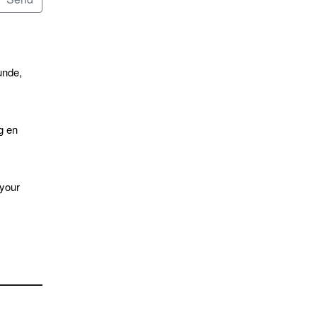
unde,
g en
 your