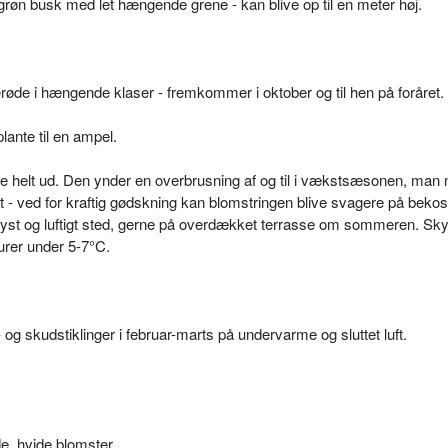
røn busk med let hængende grene - kan blive op til en meter høj.
erøde i hængende klaser - fremkommer i oktober og til hen på foråret.
ante til en ampel.
 helt ud. Den yn­der en overbrusning af og til i vækstsæsonen, man n
- ved for kraftig gødskning kan blomstringen blive svagere på bekos
 lyst og luftigt sted, gerne på overdækket terrasse om sommeren. Sk
urer under 5-7°C.
 og skudstiklinger i februar-marts på undervarme og sluttet luft.
de, hvide blomster.