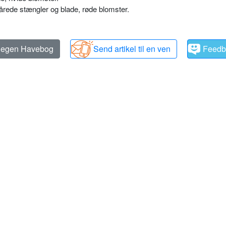
hårede stængler og blade, røde blomster.
n egen Havebog
Send artikel til en ven
Feedb