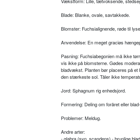
Vækstform: Lille, tætvoksende, stedseg
Blade: Blanke, ovale, savtakkede.
Blomster: Fuchsialignende, røde til lys
Anvendelse: En meget graciøs hængepl
Pasning: Fuchsiabegonien må ikke tørre
vis ikke på blomsterne. Gødes moderat 
bladvækst. Planten bør placeres på et
den stærkeste sol. Tåler ikke temperat
Jord: Sphagnum rig enhedsjord.
Formering: Deling om foråret eller blad-
Problemer: Meldug.
Andre arter:
- glabra (syn. scandens) - brunlige bla