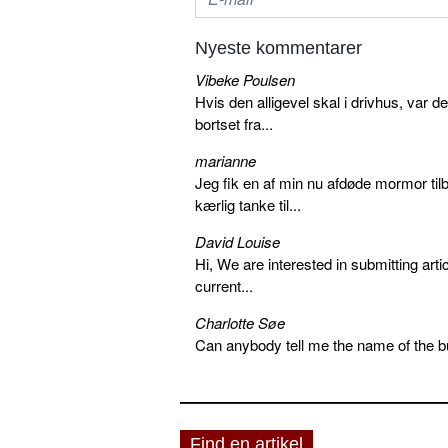
Nyeste kommentarer
Vibeke Poulsen
Hvis den alligevel skal i drivhus, var d
bortset fra...
marianne
Jeg fik en af min nu afdøde mormor tilb
kærlig tanke til...
David Louise
Hi, We are interested in submitting arti
current...
Charlotte Søe
Can anybody tell me the name of the bu
Find en artikel