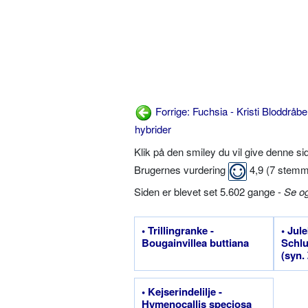
Forrige: Fuchsia - Kristi Bloddråbe
hybrider
Klik på den smiley du vil give denne s
Brugernes vurdering
4,9
(
7
stemm
Siden er blevet set 5.602 gange -
Se o
• Trillingranke -
• Jul
Bougainvillea buttiana
Schlu
(syn.
trunc
trunc
• Kejserindelilje -
Hymenocallis speciosa