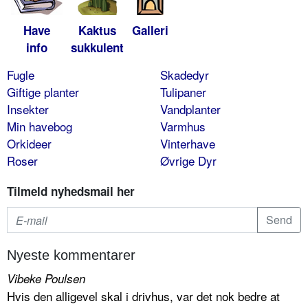
Have
Kaktus
Galleri
info
sukkulent
Fugle
Skadedyr
Giftige planter
Tulipaner
Insekter
Vandplanter
Min havebog
Varmhus
Orkideer
Vinterhave
Roser
Øvrige Dyr
Tilmeld nyhedsmail her
Nyeste kommentarer
Vibeke Poulsen
Hvis den alligevel skal i drivhus, var det nok bedre at