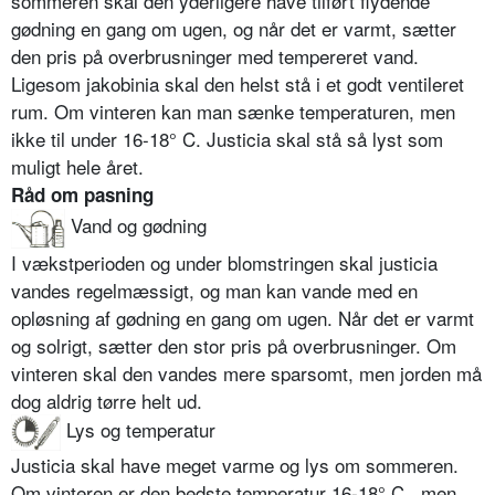
sommeren skal den yderligere have tilført flydende
gødning en gang om ugen, og når det er varmt, sætter
den pris på overbrusninger med tempereret vand.
Ligesom jakobinia skal den helst stå i et godt ventileret
rum. Om vinteren kan man sænke temperaturen, men
ikke til under 16-18° C. Justicia skal stå så lyst som
muligt hele året.
Råd om pasning
Vand og gødning
I vækstperioden og under blomstringen skal justicia
vandes regelmæssigt, og man kan vande med en
opløsning af gødning en gang om ugen. Når det er varmt
og solrigt, sætter den stor pris på overbrusninger. Om
vinteren skal den vandes mere sparsomt, men jorden må
dog aldrig tørre helt ud.
Lys og temperatur
Justicia skal have meget varme og lys om sommeren.
Om vinteren er den bedste temperatur 16-18° C., men