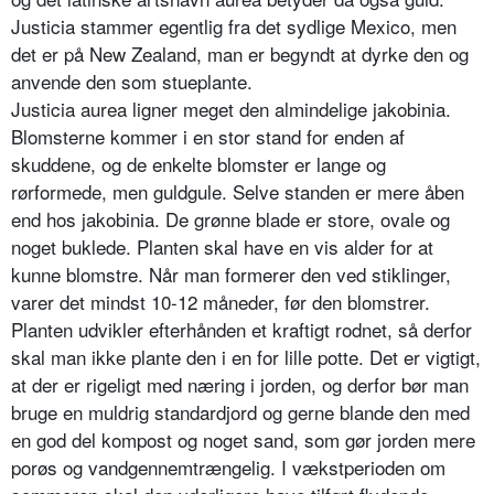
Justicia stammer egentlig fra det sydlige Mexico, men
det er på New Zealand, man er begyndt at dyrke den og
anvende den som stueplante.
Justicia aurea ligner meget den almindelige jakobinia.
Blomsterne kommer i en stor stand for enden af
skuddene, og de enkelte blomster er lange og
rørformede, men guldgule. Selve standen er mere åben
end hos jakobinia. De grønne blade er store, ovale og
noget buklede. Planten skal have en vis alder for at
kunne blomstre. Når man formerer den ved stiklinger,
varer det mindst 10-12 måneder, før den blomstrer.
Planten udvikler efterhånden et kraftigt rodnet, så derfor
skal man ikke plante den i en for lille potte. Det er vigtigt,
at der er rigeligt med næring i jorden, og derfor bør man
bruge en muldrig standardjord og gerne blande den med
en god del kompost og noget sand, som gør jorden mere
porøs og vandgennemtrængelig. I vækstperioden om