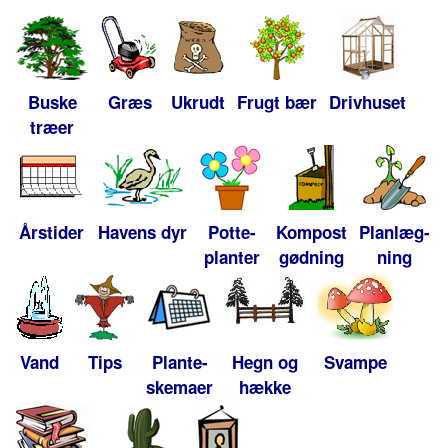
Buske
Græs
Ukrudt
Frugt bær
Drivhuset
træer
Årstider
Havens dyr
Potte-
Kompost
Planlæg-
planter
gødning
ning
Vand
Tips
Plante-
Hegn og
Svampe
skemaer
hække