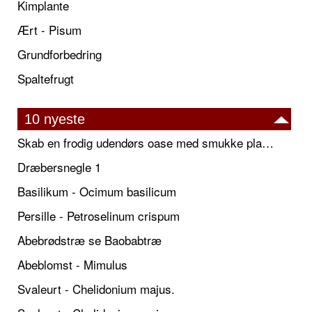
Kimplante
Ært - Pisum
Grundforbedring
Spaltefrugt
10 nyeste
Skab en frodig udendørs oase med smukke plantekrukker og elegante espalier
Dræbersnegle 1
Basilikum - Ocimum basilicum
Persille - Petroselinum crispum
Abebrødstræ se Baobabtræ
Abeblomst - Mimulus
Svaleurt - Chelidonium majus.