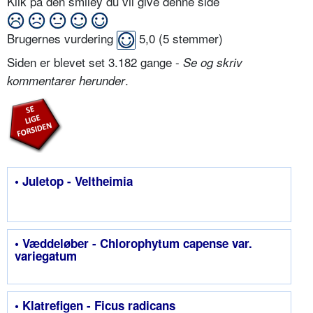
Klik på den smiley du vil give denne side
Brugernes vurdering
5,0
(
5
stemmer)
Siden er blevet set 3.182 gange -
Se og skriv
.
kommentarer herunder
• Juletop - Veltheimia
• Væddeløber - Chlorophytum capense var.
variegatum
• Klatrefigen - Ficus radicans