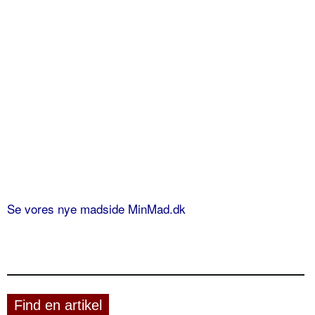
Se vores nye madside MinMad.dk
Find en artikel