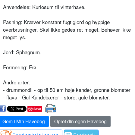
Anvendelse: Kuriosum til vinterhave.
Pasning: Kræver konstant fugtigjord og hyppige
overbrus­ninger. Skal ikke gødes ret meget. Behøver ikke
meget lys.
Jord: Sphagnum.
Formering: Frø.
Andre arter:
- drummondii - op til 50 em høje kander, grønne blomster
- flava - Gul Kandebærer - store, gule blomster.
Save
Gem i Min Havebog
Opret din egen Havebog