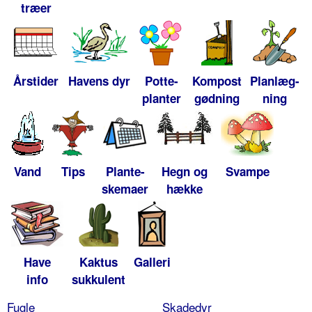
træer
Årstider
Havens dyr
Potte-
Kompost
Planlæg-
planter
gødning
ning
Vand
Tips
Plante-
Hegn og
Svampe
skemaer
hække
Have
Kaktus
Galleri
info
sukkulent
Fugle
Skadedyr