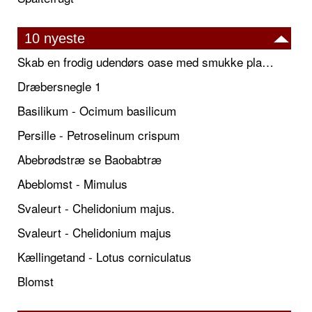
10 nyeste
Skab en frodig udendørs oase med smukke plantekrukker og elegante espalier
Dræbersnegle 1
Basilikum - Ocimum basilicum
Persille - Petroselinum crispum
Abebrødstræ se Baobabtræ
Abeblomst - Mimulus
Svaleurt - Chelidonium majus.
Svaleurt - Chelidonium majus
Kællingetand - Lotus corniculatus
Blomst