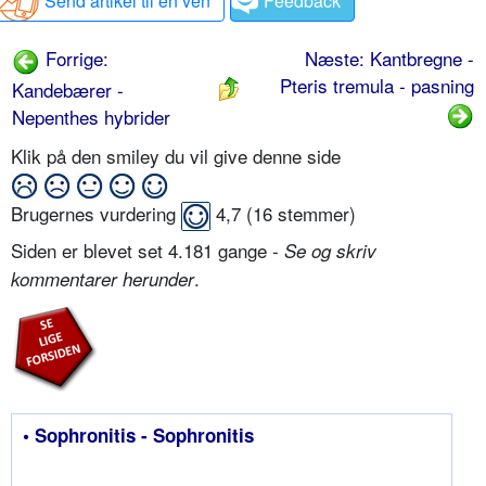
Send artikel til en ven
Feedback
Forrige:
Næste: Kantbregne -
Pteris tremula - pasning
Kandebærer -
Nepenthes hybrider
Klik på den smiley du vil give denne side
Brugernes vurdering
4,7
(
16
stemmer)
Siden er blevet set 4.181 gange -
Se og skriv
.
kommentarer herunder
• Sophronitis - Sophronitis