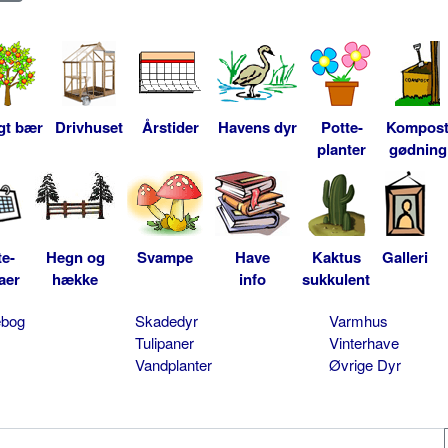
gt bær
Drivhuset
Årstider
Havens dyr
Potte-
Kompos
planter
gødning
te-
Hegn og
Svampe
Have
Kaktus
Galleri
aer
hække
info
sukkulent
ebog
Skadedyr
Varmhus
Tulipaner
Vinterhave
Vandplanter
Øvrige Dyr