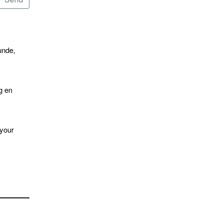
unde,
g en
 your