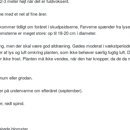
 2-3 meter højt når det er fuldvoksent.
e med et net af fine årer.
mkommer tidligt om foråret i skudpsidserne. Farverne spænder fra lyser
omsterne er meget store: op til 18-20 cm i diameter.
ing, men der skal være god afdræning. Gødes moderat i vækstperioden
 af lys og luft omkring planten, som ikke behøver særlig fugtig luft.
er ikke frost. Planten må ikke vendes, når den har knopper, da de da
num eller grodan.
nger på undervarme om efteråret (september).
, rødt spind.
højrøde blomster.