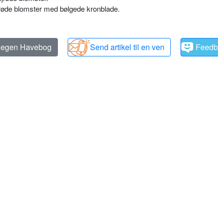
yserøde blomster med bølgede kronblade.
n egen Havebog
Send artikel til en ven
Feedb