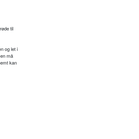
øde til
 og let i
 Den må
 nemt kan