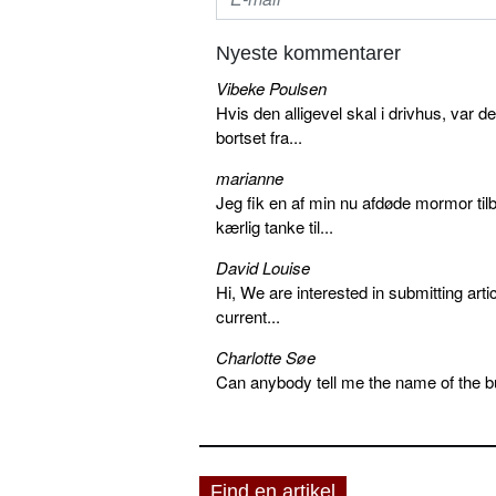
Nyeste kommentarer
Vibeke Poulsen
Hvis den alligevel skal i drivhus, var d
bortset fra...
marianne
Jeg fik en af min nu afdøde mormor tilb
kærlig tanke til...
David Louise
Hi, We are interested in submitting arti
current...
Charlotte Søe
Can anybody tell me the name of the bu
Find en artikel