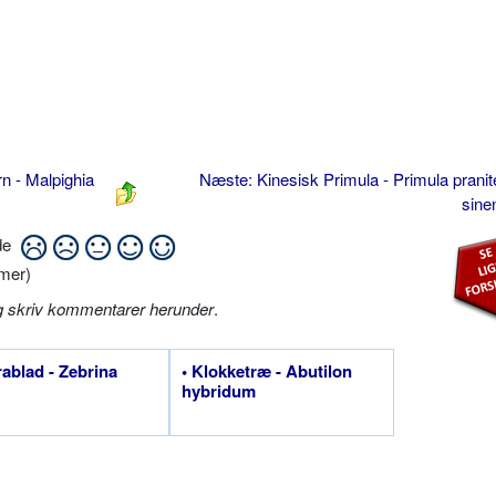
rn - Malpighia
Næste: Kinesisk Primula - Primula pranit
sine
ide
mer)
g skriv kommentarer herunder
.
rablad - Zebrina
• Klokketræ - Abutilon
hybridum