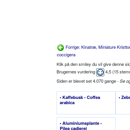
Forrige: Kinatræ, Miniature Kristto
coccigera
Klik på den smiley du vil give denne s
Brugernes vurdering
4,5
(
15
stem
Siden er blevet set 4.070 gange -
Se o
• Kaffebusk - Coffea
• Zeb
arabica
• Aluminiums­plante -
Pilea cadierei