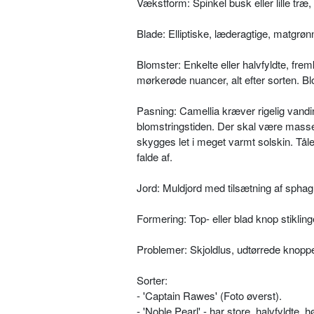
Vækstform: Spinkel busk eller lille træ,
Blade: Elliptiske, læderagtige, matgrønn
Blomster: Enkelte eller halvfyldte, fre
mørkerøde nuancer, alt efter sorten. Bl
Pasning: Camellia kræver rigelig vand
blomstringstiden. Der skal være masser
skygges let i meget varmt solskin. Tål
falde af.
Jord: Muldjord med tilsætning af sphag
Formering: Top- eller blad knop stikli
Problemer: Skjoldlus, udtørrede knopper
Sorter:
- 'Captain Rawes' (Foto øverst).
- 'Noble Pearl' - har store, halvfyldte, 