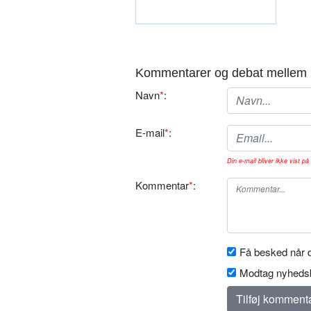
Kommentarer og debat mellem 
Navn
*
:
E-mail
*
:
Din e-mail bliver ikke vist på 
Kommentar
*
:
Få besked når d
Modtag nyhedsb