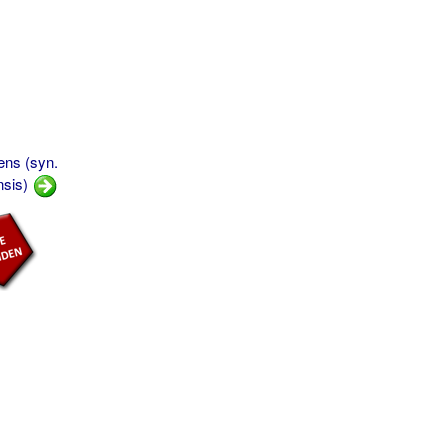
ens (syn.
nsis)