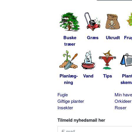
Buske
Græs
Ukrudt
Fru
træer
Planlæg-
Vand
Tips
Plan
ning
skem
Fugle
Min hav
Giftige planter
Orkideer
Insekter
Roser
Tilmeld nyhedsmail her