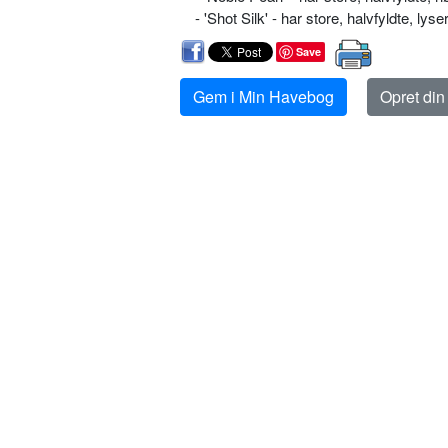
- 'Shot Silk' - har store, halvfyldte, l
Save
Gem i Min Havebog
Opret di