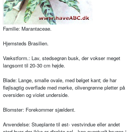
Familie: Marantaceae.
Hjemsteds Brasilien.
Vækstform.: Lav, stedsegrøn busk, der vokser meget
langsomt til 20-30 cm højde.
Blade: Lange, smalle ovale, med bølget kant; de har
fløjlsagtig overflade med mørke, olivengrønne pletter på
oversiden og violet underside.
Blomster: Forekommer sjældent.
Anvendelse: Stueplante til øst- vestvindue eller andet
sted hvor der ikke er direkte sol - kan eventuelt bruges i