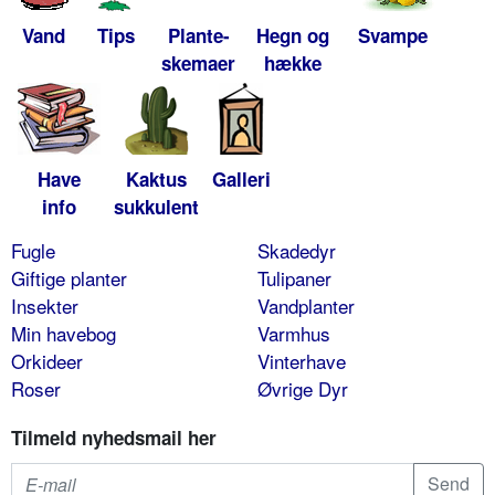
Vand
Tips
Plante-
Hegn og
Svampe
skemaer
hække
Have
Kaktus
Galleri
info
sukkulent
Fugle
Skadedyr
Giftige planter
Tulipaner
Insekter
Vandplanter
Min havebog
Varmhus
Orkideer
Vinterhave
Roser
Øvrige Dyr
Tilmeld nyhedsmail her