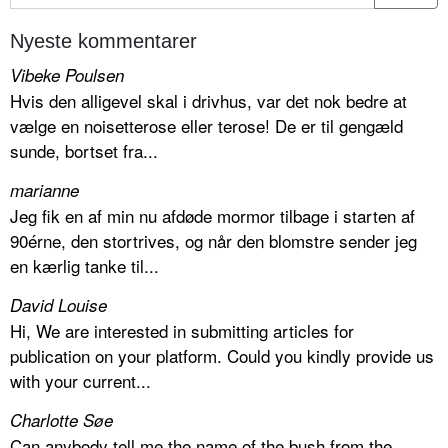
Nyeste kommentarer
Vibeke Poulsen
Hvis den alligevel skal i drivhus, var det nok bedre at
vælge en noisetterose eller terose! De er til gengæld
sunde, bortset fra...
marianne
Jeg fik en af min nu afdøde mormor tilbage i starten af
90érne, den stortrives, og når den blomstre sender jeg
en kærlig tanke til...
David Louise
Hi, We are interested in submitting articles for
publication on your platform. Could you kindly provide us
with your current...
Charlotte Søe
Can anybody tell me the name of the bush from the