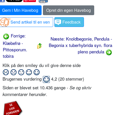
Gem i Min Havebog
Opret din egen Havebog
Send artikel til en ven
Feedback
Forrige:
Næste: Knoldbegonie, Pendula -
Klæbefrø -
Begonia x tuberhybrida syn. flora
Pittosporum.
pleno pendula
tobira
Klik på den smiley du vil give denne side
Brugernes vurdering
4,2
(
20
stemmer)
Siden er blevet set 10.436 gange -
Se og skriv
.
kommentarer herunder