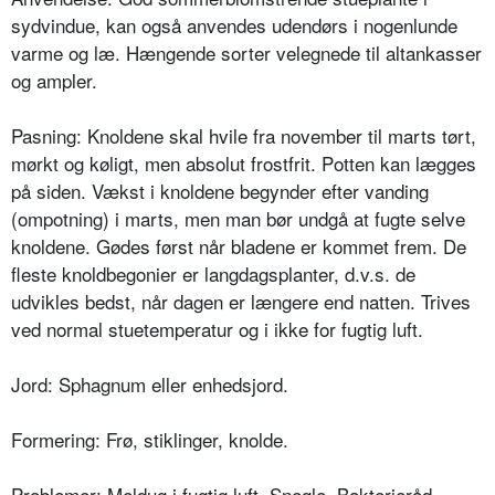
sydvin­due, kan også anvendes udendørs i nogenlunde
varme og læ. Hængende sorter velegnede til altankasser
og ampler.
Pasning: Knoldene skal hvile fra november til marts tørt,
mørkt og køligt, men absolut frostfrit. Potten kan lægges
på siden. Vækst i knoldene begynder efter vanding
(ompot­ning) i marts, men man bør undgå at fugte selve
knoldene. Gødes først når bladene er kommet frem. De
fleste knoldbegonier er langdagsplanter, d.v.s. de
udvikles bedst, når dagen er længere end natten. Trives
ved normal stuetemperatur og i ikke for fugtig luft.
Jord: Sphagnum eller enhedsjord.
Formering: Frø, stiklinger, knolde.
Problemer: Meldug i fugtig luft. Snegle. Bakterieråd.