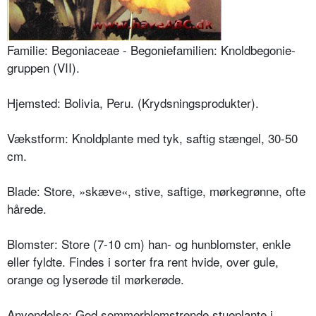
Familie: Begoniaceae - Begoniefamilien: Knoldbegonie­
gruppen (VII).
Hjemsted: Bolivia, Peru. (Krydsningsprodukter).
Vækstform: Knoldplante med tyk, saftig stængel, 30-50
cm.
Blade: Store, »skæve«, stive, saftige, mørkegrønne, ofte
hårede.
Blomster: Store (7-10 cm) han- og hunblomster, enkle
eller fyldte. Findes i sorter fra rent hvide, over gule,
orange og lyserøde til mørkerøde.
Anvendelse: God sommerblomstrende stueplante i