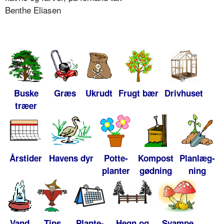
Benthe Eliasen
Buske
Græs
Ukrudt
Frugt bær
Drivhuset
træer
Årstider
Havens dyr
Potte-
Kompost
Planlæg-
planter
gødning
ning
Vand
Tips
Plante-
Hegn og
Svampe