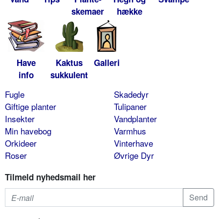
skemaer
hække
Have
Kaktus
Galleri
info
sukkulent
Fugle
Skadedyr
Giftige planter
Tulipaner
Insekter
Vandplanter
Min havebog
Varmhus
Orkideer
Vinterhave
Roser
Øvrige Dyr
Tilmeld nyhedsmail her