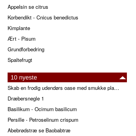
Appelsin se citrus
Korbendikt - Cnicus benedictus
Kimplante
Ært - Pisum
Grundforbedring
Spaltefrugt
10 nyeste
Skab en frodig udendørs oase med smukke plantekrukker og elegante espalier
Dræbersnegle 1
Basilikum - Ocimum basilicum
Persille - Petroselinum crispum
Abebrødstræ se Baobabtræ