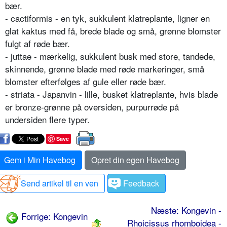
bær.
- cactiformis - en tyk, sukkulent klatreplante, ligner en
glat kaktus med få, brede blade og små, grønne blomster
fulgt af røde bær.
- juttae - mærkelig, sukkulent busk med store, tandede,
skinnende, grønne blade med røde markeringer, små
blomster efterfølges af gule eller røde bær.
- striata - Japanvin - lille, busket klatreplante, hvis blade
er bronze-grønne på oversiden, purpurrøde på
undersiden ­flere typer.
Save
Gem i Min Havebog
Opret din egen Havebog
Send artikel til en ven
Feedback
Næste: Kongevin -
Forrige: Kongevin
Rhoicissus rhomboidea -