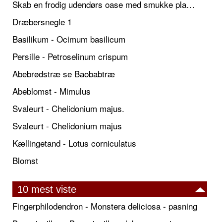
Skab en frodig udendørs oase med smukke plantekrukker og elegante espalier
Dræbersnegle 1
Basilikum - Ocimum basilicum
Persille - Petroselinum crispum
Abebrødstræ se Baobabtræ
Abeblomst - Mimulus
Svaleurt - Chelidonium majus.
Svaleurt - Chelidonium majus
Kællingetand - Lotus corniculatus
Blomst
10 mest viste
Fingerphilodendron - Monstera deliciosa - pasning