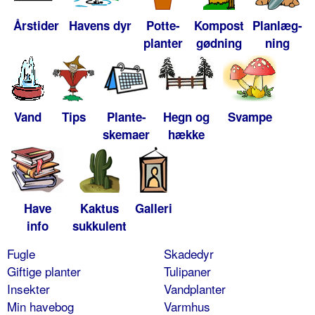
Årstider
Havens dyr
Potte-
Kompost
Planlæg-
planter
gødning
ning
Vand
Tips
Plante-
Hegn og
Svampe
skemaer
hække
Have
Kaktus
Galleri
info
sukkulent
Fugle
Skadedyr
Giftige planter
Tulipaner
Insekter
Vandplanter
Min havebog
Varmhus