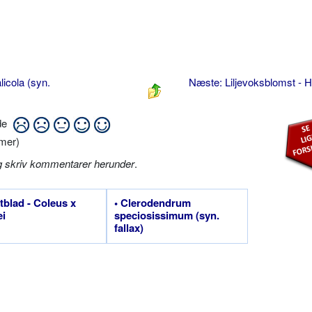
licola (syn.
Næste: Liljevoksblomst - H
ide
mer)
g skriv kommentarer herunder
.
etblad - Coleus x
• Clerodendrum
ei
speciosissimum (syn.
fallax)