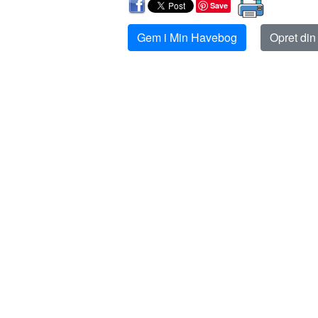
Save
Gem i Min Havebog
Opret di