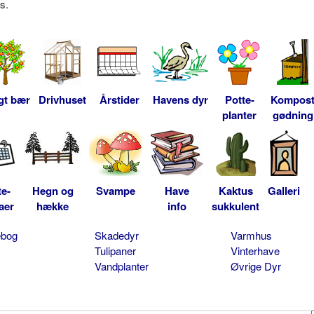
s.
gt bær
Drivhuset
Årstider
Havens dyr
Potte-
Kompos
planter
gødning
te-
Hegn og
Svampe
Have
Kaktus
Galleri
aer
hække
info
sukkulent
ebog
Skadedyr
Varmhus
Tulipaner
Vinterhave
Vandplanter
Øvrige Dyr