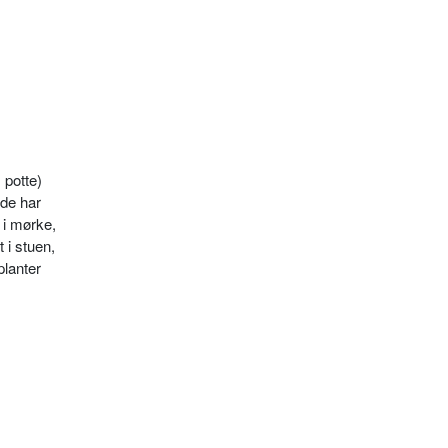
 potte)
 de har
 i mørke,
 i stuen,
planter