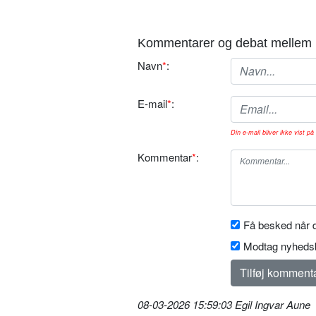
Kommentarer og debat mellem 
Navn
*
:
E-mail
*
:
Din e-mail bliver ikke vist på 
Kommentar
*
:
Få besked når d
Modtag nyhedsb
08-03-2026 15:59:03 Egil Ingvar Aune