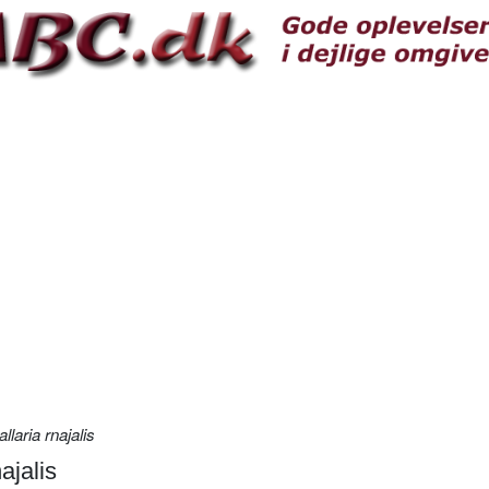
llaria rnajalis
ajalis