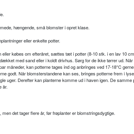
e.
ormede, hængende, små blomster i opret klase.
antninger eller enkelte potter.
ller købes om efteråret, sættes tæt i potter (8-10 stk. i en lav 10 cm
ækket med sand eller i koldt drivhus. Sørg for de ikke tørrer ud. Når
et par måneder, kan potterne tages ind og anbringes ved 17-18°C gerne
rne godt. Når blomsterstandene kan ses, bringes potterne frem i lyset
nogle uger. Derefter kan planterne komme ud i haven igen. De samme 
e år.
, men det tager flere år, før frøplanter er blomstringsdygtige.