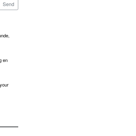
unde,
g en
 your