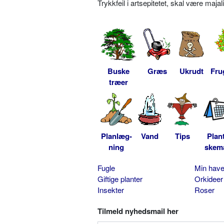
Trykkfeil i artsepitetet, skal være majali
Buske
Græs
Ukrudt
Fru
træer
Planlæg-
Vand
Tips
Plan
ning
skem
Fugle
Min hav
Giftige planter
Orkideer
Insekter
Roser
Tilmeld nyhedsmail her