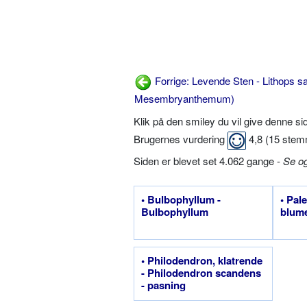
Forrige: Levende Sten - Lithops sa
Mesembryanthemum)
Klik på den smiley du vil give denne s
Brugernes vurdering
4,8
(
15
stem
Siden er blevet set 4.062 gange -
Se o
• Bulbophyllum -
• Pal
Bulbophyllum
blum
• Philodendron, klatrende
- Philodendron scandens
- pasning