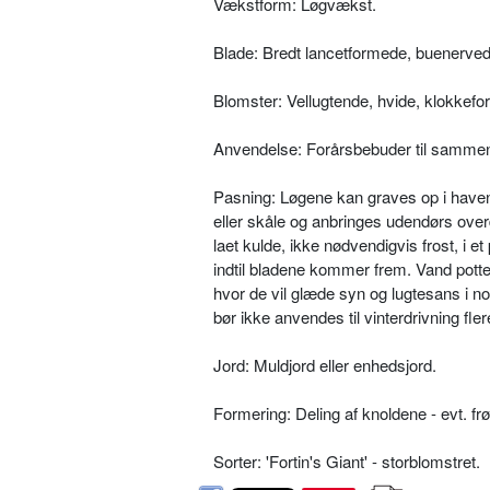
Vækstform: Løgvækst.
Blade: Bredt lancetformede, buenerved
Blomster: Vellugtende, hvide, klokkef
Anvendelse: Forårsbebuder til sammenpl
Pasning: Løgene kan graves op i haven e
eller skåle og anbringes udendørs overd
laet kulde, ikke nødvendigvis frost, i 
indtil bladene kommer frem. Vand potte
hvor de vil glæde syn og lugtesans i 
bør ikke anvendes til vinterdrivning fler
Jord: Muldjord eller enhedsjord.
Formering: Deling af knoldene - evt. frø
Sorter: 'Fortin's Giant' - storblomstret.