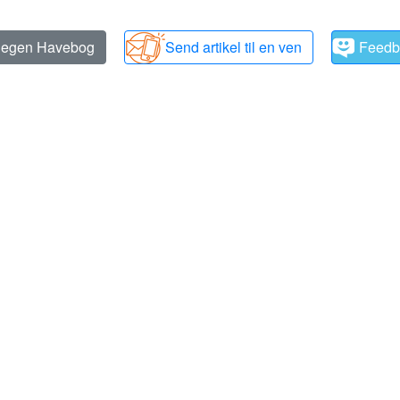
n egen Havebog
Send artikel til en ven
Feedb