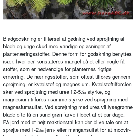
Bladgødskning er tilførsel af gødning ved sprøjtning af
blade og unge skud med vandige opløsninger af
plantenæ­ringsstoffer. Denne form for gødsk­ning benyttes
især, hvor der konstate­res mangel på et eller nogle få
stoffer, som er nødvendige for planternes rigti­ge
ernæring. De næringsstoffer, som oftest tilføres gennem
sprøjtning, er kvælstof og magnesium. Kvælstoftil­førslen
sker ved sprøjtning med urea i 2-5‰ styrke, og
magnesium tilføres i samme styrke ved sprøjtning med
mag­nesiumsulfat. Ved sprøjtning med urea vil lysegrønne
blade ofte få en sund grøn farve i løbet af et par dage.
På jord med et højt reaktionstal kan der blive tale om at
sprøjte med 1-2‰ jern- eller mangansulfat for at modvir­