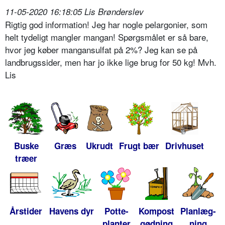
11-05-2020 16:18:05 Lis Brønderslev
Rigtig god information! Jeg har nogle pelargonier, som
helt tydeligt mangler mangan! Spørgsmålet er så bare,
hvor jeg køber mangansulfat på 2%? Jeg kan se på
landbrugssider, men har jo ikke lige brug for 50 kg! Mvh.
Lis
Buske
Græs
Ukrudt
Frugt bær
Drivhuset
træer
Årstider
Havens dyr
Potte-
Kompost
Planlæg-
planter
gødning
ning