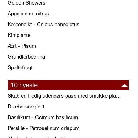
Golden Showers
Appelsin se citrus
Korbendikt - Cnicus benedictus
Kimplante
Ært - Pisum
Grundforbedring
Spaltefrugt
10 nyeste
Skab en frodig udendørs oase med smukke plantekrukker og elegante espalier
Dræbersnegle 1
Basilikum - Ocimum basilicum
Persille - Petroselinum crispum