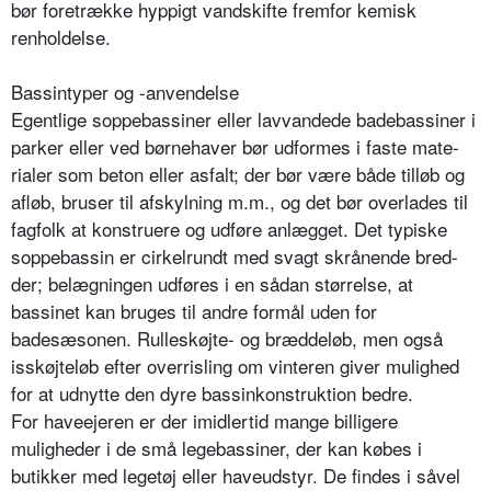
bør fo­retrække hyppigt vandskifte fremfor kemisk
renholdelse.
Bassintyper og -anvendelse
Egentlige soppebassiner eller lavvan­dede badebassiner i
parker eller ved børnehaver bør udformes i faste mate­
rialer som beton eller asfalt; der bør være både tilløb og
afløb, bruser til afskylning m.m., og det bør overlades til
fagfolk at konstruere og udføre anlægget. Det typiske
soppebassin er cirkelrundt med svagt skrånende bred­
der; belægningen udføres i en sådan størrelse, at
bassinet kan bruges til andre formål uden for
badesæsonen. Rulleskøjte- og bræddeløb, men også
isskøjteløb efter overrisling om vinte­ren giver mulighed
for at udnytte den dyre bassinkonstruktion bedre.
For haveejeren er der imidlertid man­ge billigere
muligheder i de små lege­bassiner, der kan købes i
butikker med legetøj eller haveudstyr. De findes i såvel