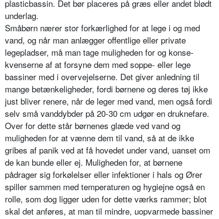
plasticbassin. Det bør placeres på græs eller andet blødt
underlag.
Småbørn nærer stor forkærlighed for at lege i og med
vand, og når man anlæg­ger offentlige eller private
legepladser, må man tage muligheden for og konse­
kvenserne af at forsyne dem med sop­pe- eller lege
bassiner med i overvejelserne. Det giver anledning til
mange betænkeligheder, fordi børnene og de­res tøj ikke
just bliver renere, når de leger med vand, men også fordi
selv små vanddybder på 20-30 cm udgør en druknefare.
Over for dette står børne­nes glæde ved vand og
muligheden for at vænne dem til vand, så at de ikke
gribes af panik ved at få hovedet under vand, uanset om
de kan bunde eller ej. Muligheden for, at børnene
pådrager sig forkølelser eller infektioner i hals og Ører
spiller sammen med tempera­turen og hygiejne også en
rolle, som dog ligger uden for dette værks ram­mer; blot
skal det anføres, at man til mindre, uopvarmede bassiner