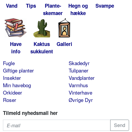
Vand
Tips
Plante-
Hegn og
Svampe
skemaer
hække
Have
Kaktus
Galleri
info
sukkulent
Fugle
Skadedyr
Giftige planter
Tulipaner
Insekter
Vandplanter
Min havebog
Varmhus
Orkideer
Vinterhave
Roser
Øvrige Dyr
Tilmeld nyhedsmail her