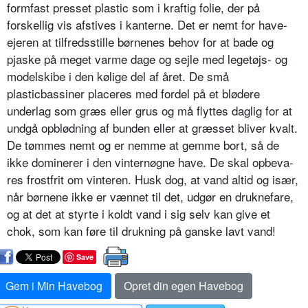
formfast presset plastic som i kraftig folie, der på
forskellig vis afsti­ves i kanterne. Det er nemt for have­
ejeren at tilfredsstille børnenes behov for at bade og
pjaske på meget varme dage og sejle med legetøjs- og
model­skibe i den kølige del af året. De små
plasticbassiner placeres med fordel på et blødere
underlag som græs eller grus og må flyttes daglig for at
undgå opblødning af bunden eller at græsset bliver kvalt.
De tømmes nemt og er nemme at gemme bort, så de
ikke dominerer i den vinternøgne have. De skal opbeva­
res frostfrit om vinteren. Husk dog, at vand altid og især,
når børnene ikke er vænnet til det, udgør en druknefare,
og at det at styrte i koldt vand i sig selv kan give et
chok, som kan føre til drukning på ganske lavt vand!
Save
Gem i Min Havebog
Opret din egen Havebog