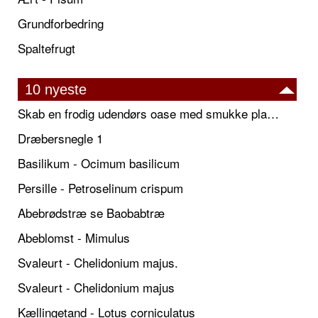
Grundforbedring
Spaltefrugt
10 nyeste
Skab en frodig udendørs oase med smukke plantekrukker og elegante espalier
Dræbersnegle 1
Basilikum - Ocimum basilicum
Persille - Petroselinum crispum
Abebrødstræ se Baobabtræ
Abeblomst - Mimulus
Svaleurt - Chelidonium majus.
Svaleurt - Chelidonium majus
Kællingetand - Lotus corniculatus