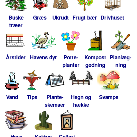
Buske
Græs
Ukrudt
Frugt bær
Drivhuset
træer
Årstider
Havens dyr
Potte-
Kompost
Planlæg-
planter
gødning
ning
Vand
Tips
Plante-
Hegn og
Svampe
skemaer
hække
Have
Kaktus
Galleri