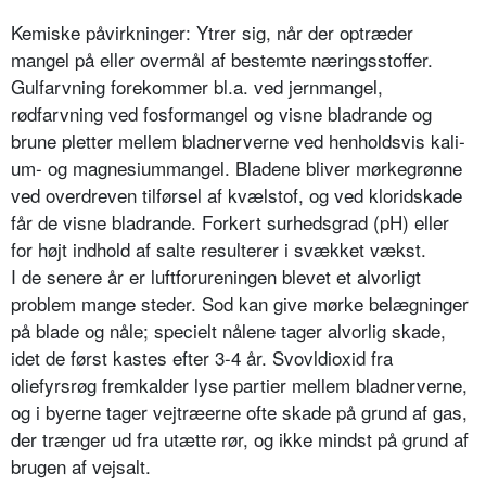
Kemiske påvirkninger: Ytrer sig, når der optræder
mangel på eller overmål af bestemte næringsstoffer.
Gulfarv­ning forekommer bl.a. ved jernman­gel,
rødfarvning ved fosformangel og visne bladrande og
brune pletter mel­lem bladnerverne ved henholdsvis kali­
um- og magnesiummangel. Bladene bliver mørkegrønne
ved overdreven tilførsel af kvælstof, og ved kloridska­de
får de visne bladrande. Forkert surhedsgrad (pH) eller
for højt indhold af salte resulterer i svækket vækst.
I de senere år er luftforureningen ble­vet et alvorligt
problem mange steder. Sod kan give mørke belægninger
på blade og nåle; specielt nålene tager alvorlig skade,
idet de først kastes efter 3-4 år. Svovldioxid fra
oliefyrsrøg fremkalder lyse partier mellem blad­nerverne,
og i byerne tager vejtræerne ofte skade på grund af gas,
der trænger ud fra utætte rør, og ikke mindst på grund af
brugen af vejsalt.