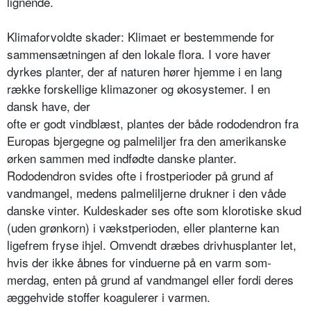
lignende.
Klimaforvoldte skader: Klimaet er be­stemmende for
sammensætningen af den lokale flora. I vore haver
dyrkes planter, der af naturen hører hjemme i en lang
række forskellige klimazoner og økosystemer. I en
dansk have, der
ofte er godt vindblæst, plantes der både rododendron fra
Europas bjerg­egne og palmeliljer fra den amerikan­ske
ørken sammen med indfødte dan­ske planter.
Rododendron svides ofte i frostperioder på grund af
vandmangel, medens palmeliljerne drukner i den ­våde
danske vinter. Kuldeskader ses ofte som klorotiske skud
(uden grøn­korn) i vækstperioden, eller planterne kan
ligefrem fryse ihjel. Omvendt dræ­bes drivhusplanter let,
hvis der ikke åbnes for vinduerne på en varm som­
merdag, enten på grund af vandmangel eller fordi deres
æggehvide stoffer koa­gulerer i varmen.