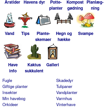
Årstider
Havens dyr
Potte-
Kompost
Planlæg-
planter
gødning
ning
Vand
Tips
Plante-
Hegn og
Svampe
skemaer
hække
Have
Kaktus
Galleri
info
sukkulent
Fugle
Skadedyr
Giftige planter
Tulipaner
Insekter
Vandplanter
Min havebog
Varmhus
Orkideer
Vinterhave