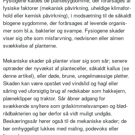
Fysiogene kaldes de plantesygdomme, der forårsages af
fysiske faktorer (me­kanisk påvirkning, uheldige klimafor­
hold eller kemisk påvirkning), i mod­sætning til de såkaldt
biogene sygdom­me, der forårsages af levende organis­
mer som bl.a. bakterier og svampe. Fysiogene skader
viser sig ofte som misfarvning, nedvisnen eller almen
svækkelse af planterne.
Mekaniske skader på planter viser sig som sår; senere
optræder der nyvækst af planteceller, såkaldt kallus (se
den­ne artikel), eller døde, brune, uregel­mæssige pletter.
Skaden kan være op­stået ved vindslid og hagl eller
såring ved uforsigtig brug af redskaber som hakkejern,
plæneklipper og traktor. Sår åbner adgang for
svækkende snyl­tere som gråskimmelsvampen og blød­
rådbakterien og bør derfor så vidt muligt undgås.
Beskæringssår hører også til de mekaniske skader; de
bør omhyggeligt lukkes med maling, pode­voks eller