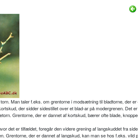
torn. Man taler f.eks. om grentorne i modsætning til bladtorne, der er 
ortskud, der sidder sidestillet over et blad-ar på modergrenen. Det er 
ketorn. Grentorne, der er dannet af kortskud, bærer ofte blade, knopper
r det er tilfældet, foregår den vide­re grening af langskuddet fra sides
nen. Grentorne, der er dannet af langskud, kan man se hos f.eks. vild