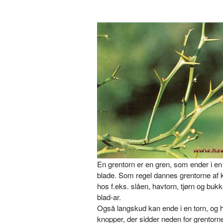
En grentorn er en gren, som ender i en 
blade. Som regel dannes gren­torne af k
hos f.eks. slåen, havtorn, tjørn og buk
blad-ar.
Også langskud kan ende i en torn, og hvo
knopper, der sidder neden for gren­tor