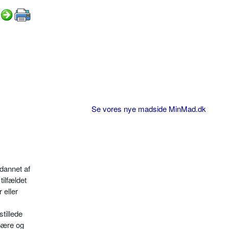
Se vores nye madside MinMad.dk
dan­net af
tilfældet
 eller
tille­de
 pære og