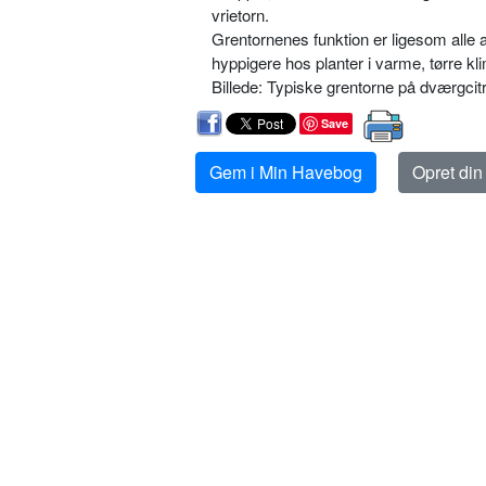
vrietorn.
Grentornenes funktion er ligesom alle
hyppigere hos planter i varme, tørre k
Billede: Typiske grentorne på dværgcitro
Save
Gem i Min Havebog
Opret di