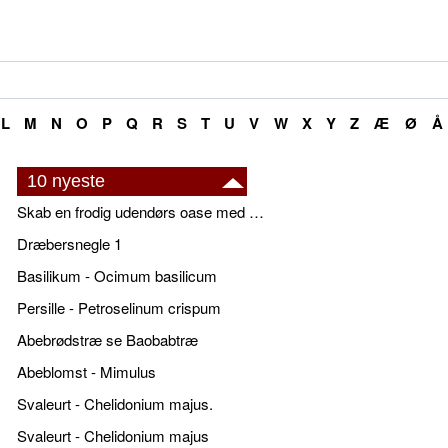
L
M
N
O
P
Q
R
S
T
U
V
W
X
Y
Z
Æ
Ø
Å
10 nyeste
Skab en frodig udendørs oase med smukke plantekrukker og elegante espalier
Dræbersnegle 1
Basilikum - Ocimum basilicum
Persille - Petroselinum crispum
Abebrødstræ se Baobabtræ
Abeblomst - Mimulus
Svaleurt - Chelidonium majus.
Svaleurt - Chelidonium majus