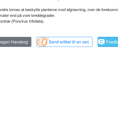
 andre tornes at beskytte planterne mod afgnavning, men de forekom
limater end på vore breddegrader.
ntræ (Poncirus trifoliata).
n egen Havebog
Send artikel til en ven
Feedb