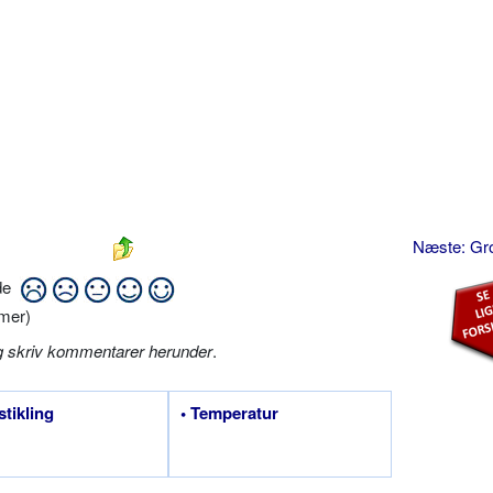
Næste: Gr
ide
mer)
g skriv kommentarer herunder
.
stikling
• Temperatur