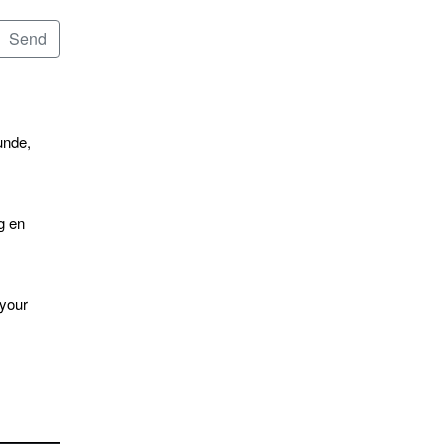
unde,
g en
 your