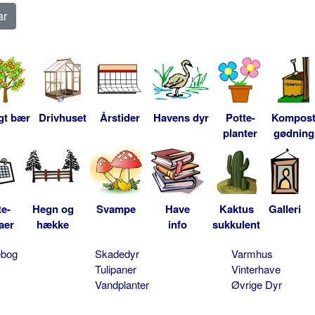
gt bær
Drivhuset
Årstider
Havens dyr
Potte-
Kompos
planter
gødning
te-
Hegn og
Svampe
Have
Kaktus
Galleri
aer
hække
info
sukkulent
ebog
Skadedyr
Varmhus
Tulipaner
Vinterhave
Vandplanter
Øvrige Dyr