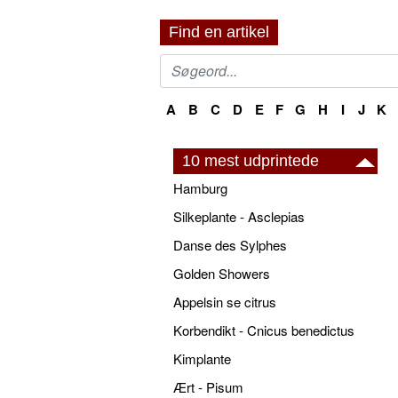
Find en artikel
A
B
C
D
E
F
G
H
I
J
K
10 mest udprintede
Hamburg
Silkeplante - Asclepias
Danse des Sylphes
Golden Showers
Appelsin se citrus
Korbendikt - Cnicus benedictus
Kimplante
Ært - Pisum