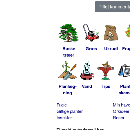
Buske
Græs
Ukrudt
Fru
træer
Planlæg-
Vand
Tips
Plan
ning
skem
Fugle
Min hav
Giftige planter
Orkideer
Insekter
Roser
Tilmeld nyhedsmail her