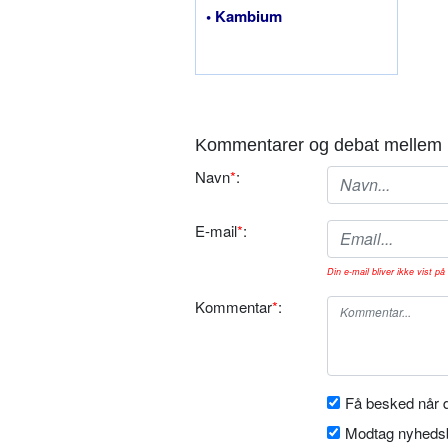
• Kambium
Kommentarer og debat mellem 
Navn
*
:
E-mail
*
:
Din e-mail bliver ikke vist på 
Kommentar
*
:
Få besked når d
Modtag nyhedsb