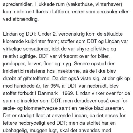
spredemidler. I lukkede rum (væksthuse, vin­terhaver)
kan midlerne tilføres i luft­form, enten som aerosoler eller
ved afbrænding.
Lindan og DDT: Under 2. verdenskrig kom de såkaldte
klorerede kulbrinter frem; stoffer som DDT og Lindan var
virkelige sensationer, idet de var uhyre effektive og
relativt ugiftige. DDT var virksomt over for biller,
jordlopper, larver, fluer og myg. Senere opstod der
imidlertid resistens hos insekterne, så de ikke blev
dræbt af giftstofferne. Da det også viste sig, at der gik op
mod hundrede år, før 95% af DDT var nedbrudt, blev
stoffet forbudt i Dan­mark i 1969. Lindan virker over for de
samme insekter som DDT, men derud­over også over for
æble- og blomme­hvepse samt en række bladlusearter.
Det er stadig tilladt at anvende Lindan, da det anses for
lettere nedbryde­ligt end DDT; men da stoffet har en
ubehagelig, muggen lugt, skal det an­vendes med