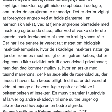
»nyttige« insekter, og giftmid­lerne ophobes i de fugle,
som æder de sprøjteramte skadedyr. Det er derfor vigtigt
at forebygge angreb ved at hol­de planterne i en
harmonisk vækst, ved at fjerne angrebne plantedele med
insektæg og brænde disse, eller ved at vaske de første
spæde insektforekom­ster af med en kraftig vandstråle.
Der har i de senere år været talt meget om biologisk
insektbekæmpelse, hvor de skadelige insekters naturlige
fjender fremmes mest muligt eller ligefrem købes; det er
dog endnu ikke udviklet nok til anvendelse i privathaver;
men den dag kommer muligvis, hvor en æske med
tusind mariehøns, der kan æde alle de rosenbladlus, der
findes i haven, kan købes billigt. Indtil da er det værd at
vide, at mange af havens fugle også er effektive i
bekæmpelsen af insekter. En musvit samler i tusind­vis
af larver og andre skadedyr til sine sultne unger og
sikrer derved haveeje­ren en bedre afgrøde.
Se også artiklerne Bekæmpelsesmid­ler, DDT,