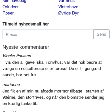
Min havebog
Varmhus
Orkideer
Vinterhave
Roser
Øvrige Dyr
Tilmeld nyhedsmail her
Nyeste kommentarer
Vibeke Poulsen
Hvis den alligevel skal i drivhus, var det nok bedre at
vælge en noisetterose eller terose! De er til gengæld
sunde, bortset fra...
marianne
Jeg fik en af min nu afdøde mormor tilbage i starten af
90érne, den stortrives, og når den blomstre sender jeg
en kærlig tanke til...