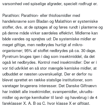
varsomhed ved spiselige afgrøder, specielt rodfrugt er.
Parathion: Parathion- eller thiofosmid­ler med
handelsnavne som Bladan og Malathion er systemiske
stoffer, dvs. at de optages af og føres rundt i planterne og
på denne måde virker særdeles effektivt. Midlerne kan
både vandes og sprøjtes ud: De systemiske midler er
meget giftige, men nedbry­des hurtigt af mikro-
organismer; 95% af stoffet nedbrydes på ca. 30 dage.
Pyretrum bruges igen i dag som insekt­middel, da det
også let nedbrydes. Kontrol med insektmidler: Der er i
vor tid udviklet en så stor mængde kemiske midler, at
udbuddet er næsten uover­skueligt. Der er derfor nu
blevet opret­tet en række statslige institutioner, som
varetager brugerens interesser. Det Danske Giftnævn
har inddelt alle insektmidler, svampemidler, ukrudts­
midler og øvrige kemikalier til land- og havebrug i de 4
fareklasser X, A, B og C, hvor klasse X er giftigst.