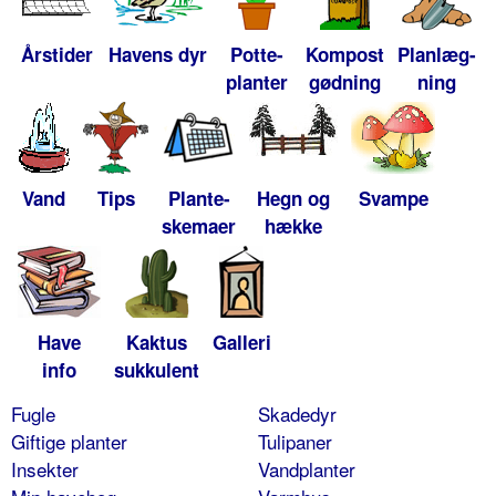
Årstider
Havens dyr
Potte-
Kompost
Planlæg-
planter
gødning
ning
Vand
Tips
Plante-
Hegn og
Svampe
skemaer
hække
Have
Kaktus
Galleri
info
sukkulent
Fugle
Skadedyr
Giftige planter
Tulipaner
Insekter
Vandplanter