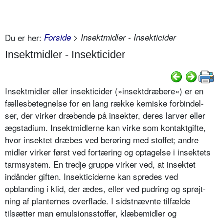
Du er her:
Forside
> Insektmidler - Insekticider
Insektmidler - Insekticider
Insektmidler eller insekticider (»in­sektdræbere«) er en
fællesbetegnelse for en lang række kemiske forbindel­
ser, der virker dræbende på insekter, deres larver eller
ægstadium. Insekt­midlerne kan virke som kontaktgifte,
hvor insektet dræbes ved berøring med stoffet; andre
midler virker først ved fortæring og optagelse i insektets
tarm­system. En tredje gruppe virker ved, at insektet
indånder giften. Insekticider­ne kan spredes ved
opblanding i klid, der ædes, eller ved pudring og sprøjt­
ning af planternes overflade. I sidst­nævnte tilfælde
tilsætter man emul­sionsstoffer, klæbemidler og