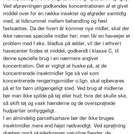
Ved afprøvningen god­kendes koncentrationen af et givet
middel over for en række insekter og afgrøder samtidig
med, at tidsrummet mellem behandling og høst
fastsættes. Da der hvert år kommer nye midler, skal der
ikke nævnes specielle midler her; men får en haveejer et
problem med f.eks. bladlus på æbler, vil der i ethvert
havecenter findes et middel, godkendt i klasse C, til
denne specielle brug i en nærmere angivet
koncentration. Det er vigtigt at huske på, at de
koncentrerede insektmidler lige så vel som
koncentrerede rengøringsmidler o.lign. skal opbevares
på et for børn utilgængeligt sted. Ved brug af midler­ne
bør man ikke spilde på tøj eller hud; hvis det skulle ske,
så skift tøj og vask hænderne og de oversprøjtede
hudpar­tier omhyggeligt.
I en almindelig parcelhushave bør der ikke bruges
insektmidler mere end højst nødvendigt. Ved sprøjtning
dræ­bes også skadedyrenes naturlige fjen­der, de