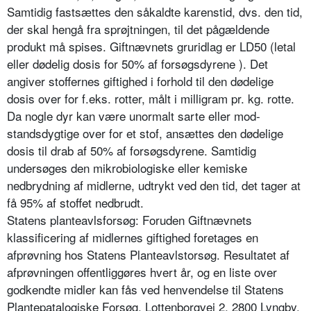
Samtidig fastsættes den såkaldte karenstid, dvs. den tid,
der skal hengå fra sprøjtnin­gen, til det pågældende
produkt må spises. Giftnævnets gruridlag er LD50 (letal
eller dødelig dosis for 50% af forsøgsdyrene ). Det
angiver stoffernes giftighed i forhold til den dødelige
dosis over for f.eks. rotter, målt i milligram pr. kg. rotte.
Da nogle dyr kan være unormalt sarte eller mod­
standsdygtige over for et stof, ansættes den dødelige
dosis til drab af 50% af forsøgsdyrene. Samtidig
undersøges den mikrobiologiske eller kemiske
nedbrydning af midlerne, udtrykt ved den tid, det tager at
få 95% af stoffet nedbrudt.
Statens planteavlsforsøg: Foruden Giftnævnets
klassificering af midlernes giftighed foretages en
afprøvning hos Statens Planteavlstorsøg. Resultatet af
afprøvningen offentliggøres hvert år, og en liste over
godkendte midler kan fås ved henvendelse til Statens
Plante­patalogiske Forsøg, Lottenborgvej 2, 2800 Lyngby.