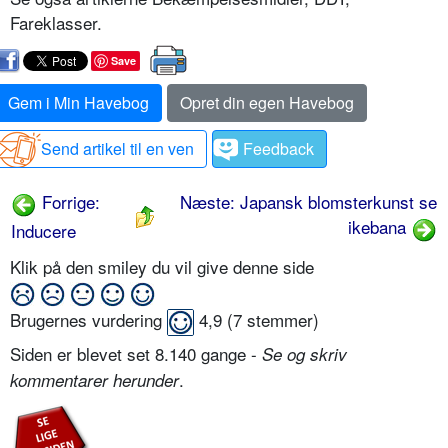
Fareklasser.
Save
Gem i Min Havebog
Opret din egen Havebog
Send artikel til en ven
Feedback
Forrige:
Næste: Japansk blomsterkunst se
ikebana
Inducere
Klik på den smiley du vil give denne side
Brugernes vurdering
4,9
(
7
stemmer)
Siden er blevet set 8.140 gange -
Se og skriv
.
kommentarer herunder