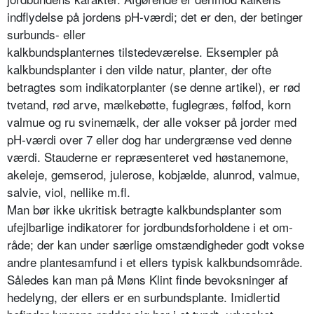
indflydelse på jordens pH-værdi; det er den, der betinger
surbunds- eller
kalkbundsplanternes tilstedeværelse. Eksempler på
kalkbundsplanter i den vilde natur, planter, der ofte
betragtes som indikatorplanter (se denne arti­kel), er rød
tvetand, rød arve, mælke­bøtte, fuglegræs, følfod, korn
valmue og ru svinemælk, der alle vokser på jorder med
pH-værdi over 7 eller dog har undergrænse ved denne
værdi. Stauderne er repræsenteret ved høst­anemone,
akeleje, gemserod, julerose, kobjælde, alunrod, valmue,
salvie, viol, nellike m.fl.
Man bør ikke ukritisk betragte kalk­bundsplanter som
ufejlbarlige indika­torer for jordbundsforholdene i et om­
råde; der kan under særlige omstæn­digheder godt vokse
andre plantesam­fund i et ellers typisk kalkbundsområ­de.
Således kan man på Møns Klint finde bevoksninger af
hedelyng, der ellers er en surbundsplante. Imidlertid