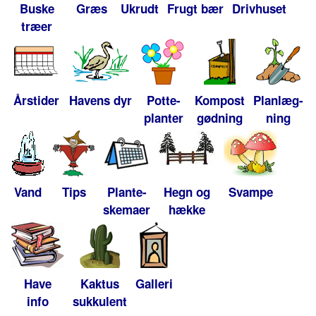
Buske
Græs
Ukrudt
Frugt bær
Drivhuset
træer
Årstider
Havens dyr
Potte-
Kompost
Planlæg-
planter
gødning
ning
Vand
Tips
Plante-
Hegn og
Svampe
skemaer
hække
Have
Kaktus
Galleri
info
sukkulent