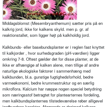
Middagsblomst (Mesembryanthemum) sætter pris på en
kalkrig jord, ikke for kalkens skyld. men p. gr. af
reaktionstallet, som ligger højt på kalkholdig jord.
Kalkbunds- eller basebundsplanter er i reglen fast knyttet
til kalkjorder , hvor surhedsgraden (pH-værdien) ligger
omkring 7-8. Oftest gælder det for disse planter, at de
ikke er afhængige af kalken alene, men tillige af andre
naturlige økologiske faktorer i sam­menhæng med
kalkbunden, bl.a. gun­stige fugtighedsforhold, bedre
varmeø­konomi, bedre krummestruktur og en særlig
mikroflora. Kalcium har næppe nogen speciel betydning
som nærings­stof betragtet for plantearternes forde­ling,
men kalkbundsplanternes tilste­deværelse røber alligevel
jordbundens karakter. Afgørende er derimod kal­kens