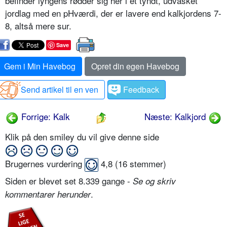
befinder lyngens rødder sig her i et tyndt, udvasket
jordlag med en pH­værdi, der er lavere end kalkjordens 7-
8, altså mere sur.
Save
Gem i Min Havebog
Opret din egen Havebog
Send artikel til en ven
Feedback
Forrige: Kalk
Næste: Kalkjord
Klik på den smiley du vil give denne side
Brugernes vurdering
4,8
(
16
stemmer)
Siden er blevet set 8.339 gange -
Se og skriv
.
kommentarer herunder