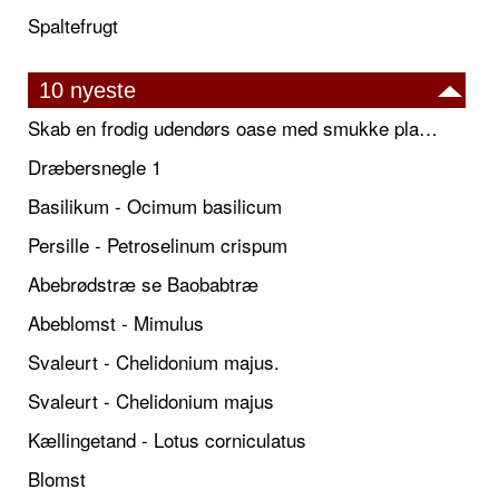
Spaltefrugt
10 nyeste
Skab en frodig udendørs oase med smukke plantekrukker og elegante espalier
Dræbersnegle 1
Basilikum - Ocimum basilicum
Persille - Petroselinum crispum
Abebrødstræ se Baobabtræ
Abeblomst - Mimulus
Svaleurt - Chelidonium majus.
Svaleurt - Chelidonium majus
Kællingetand - Lotus corniculatus
Blomst