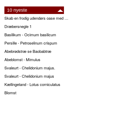
10 nyeste
Skab en frodig udendørs oase med smukke plantekrukker og elegante espalier
Dræbersnegle 1
Basilikum - Ocimum basilicum
Persille - Petroselinum crispum
Abebrødstræ se Baobabtræ
Abeblomst - Mimulus
Svaleurt - Chelidonium majus.
Svaleurt - Chelidonium majus
Kællingetand - Lotus corniculatus
Blomst