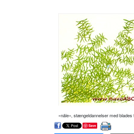
»nåle«, stæn­geldannelser med blades 
Save