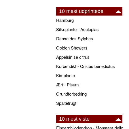
10 mest udprintede
Hamburg
Silkeplante - Asclepias
Danse des Sylphes
Golden Showers
Appelsin se citrus
Korbendikt - Cnicus benedictus
Kimplante
Ært - Pisum
Grundforbedring
Spaltefrugt
10 mest viste
Fingerphilodendron - Monstera deliciosa - pasning