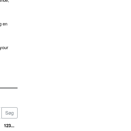
g en
 your
123...