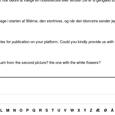
age i starten af 90érne, den stortrives, og når den blomstre sender je
cles for publication on your platform. Could you kindly provide us with
sh from the second picture? the one with the white flowers?
L
M
N
O
P
Q
R
S
T
U
V
W
X
Y
Z
Æ
Ø
Å