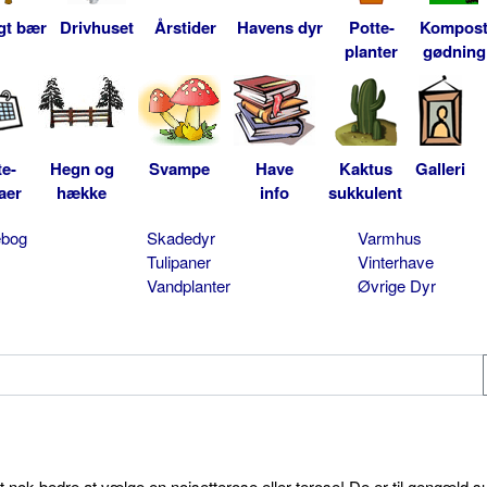
gt bær
Drivhuset
Årstider
Havens dyr
Potte-
Kompos
planter
gødning
te-
Hegn og
Svampe
Have
Kaktus
Galleri
aer
hække
info
sukkulent
ebog
Skadedyr
Varmhus
Tulipaner
Vinterhave
Vandplanter
Øvrige Dyr
et nok bedre at vælge en noisetterose eller terose! De er til gengæld s