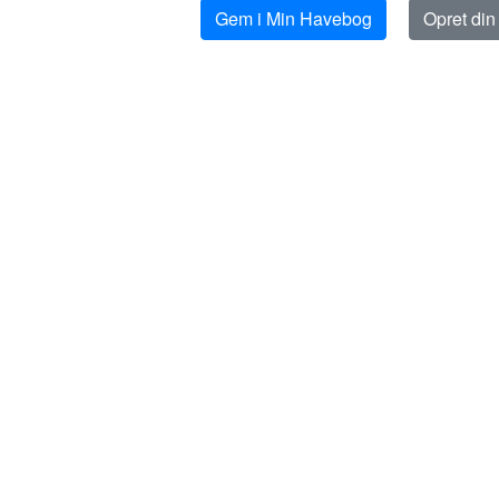
Gem i Min Havebog
Opret di