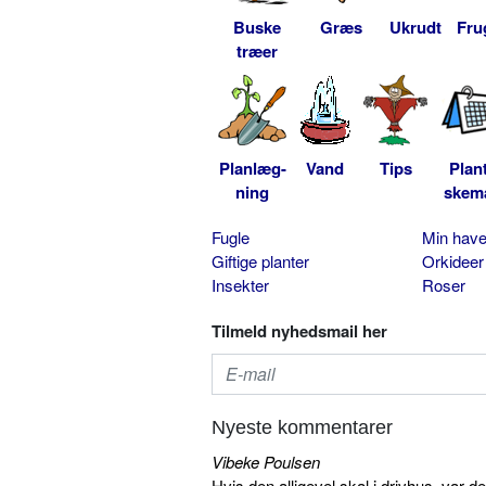
Buske
Græs
Ukrudt
Fru
træer
Planlæg-
Vand
Tips
Plan
ning
skem
Fugle
Min hav
Giftige planter
Orkideer
Insekter
Roser
Tilmeld nyhedsmail her
Nyeste kommentarer
Vibeke Poulsen
Hvis den alligevel skal i drivhus, var d