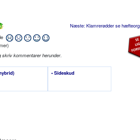
Næste: Klamrerødder se hæfteor
ide
mer)
g skriv kommentarer herunder
.
(hybrid)
• Sideskud