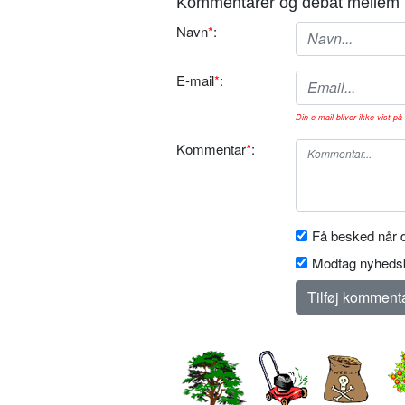
Kommentarer og debat mellem 
Navn
*
:
E-mail
*
:
Din e-mail bliver ikke vist på 
Kommentar
*
:
Få besked når d
Modtag nyhedsb