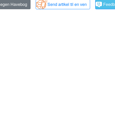
n egen Havebog
Send artikel til en ven
Feedb