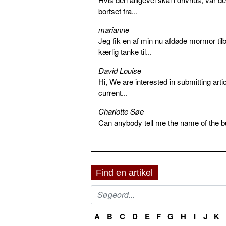
bortset fra...
marianne
Jeg fik en af min nu afdøde mormor tilb
kærlig tanke til...
David Louise
Hi, We are interested in submitting arti
current...
Charlotte Søe
Can anybody tell me the name of the bu
Find en artikel
A
B
C
D
E
F
G
H
I
J
K