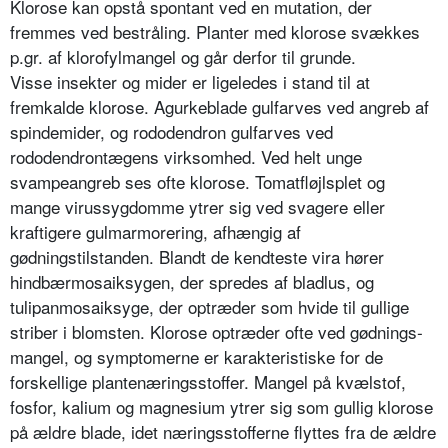
Klorose kan opstå spontant ved en mutation, der
fremmes ved bestråling. Planter med klorose svækkes
p.gr. af klorofylmangel og går derfor til grunde.
Visse insekter og mider er ligeledes i stand til at
fremkalde klorose. Agur­keblade gulfarves ved angreb af
spin­demider, og rododendron gulfarves ved
rododendrontægens virksomhed. Ved helt unge
svampeangreb ses ofte klorose. Tomatfløjlsplet og
mange vi­russygdomme ytrer sig ved svagere eller
kraftigere gulmarmorering, af­hængig af
gødningstilstanden. Blandt de kendteste vira hører
hindbærmosa­iksygen, der spredes af bladlus, og
tulipanmosaiksyge, der optræder som hvide til gullige
striber i blomsten. Klorose optræder ofte ved gødnings­
mangel, og symptomerne er karakteri­stiske for de
forskellige plantenærings­stoffer. Mangel på kvælstof,
fosfor, kalium og magnesium ytrer sig som gullig klorose
på ældre blade, idet næringsstofferne flyttes fra de ældre