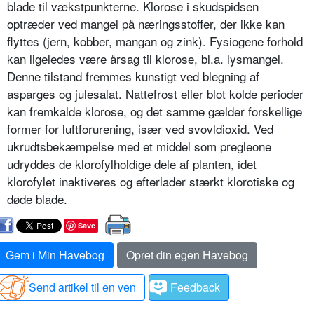
blade til vækstpunkterne. Klorose i skudspidsen
optræder ved mangel på næringsstoffer, der ikke kan
flyttes (jern, kobber, mangan og zink). Fysio­gene forhold
kan ligeledes være årsag til klorose, bl.a. lysmangel.
Denne tilstand fremmes kunstigt ved blegning af
asparges og julesalat. Nattefrost eller blot kolde perioder
kan fremkal­de klorose, og det samme gælder for­skellige
former for luftforurening, især ved svovldioxid. Ved
ukrudtsbekæm­pelse med et middel som pregleone
udryddes de klorofylholdige dele af planten, idet
klorofylet inaktiveres og efterlader stærkt klorotiske og
døde blade.
Save
Gem i Min Havebog
Opret din egen Havebog
Send artikel til en ven
Feedback