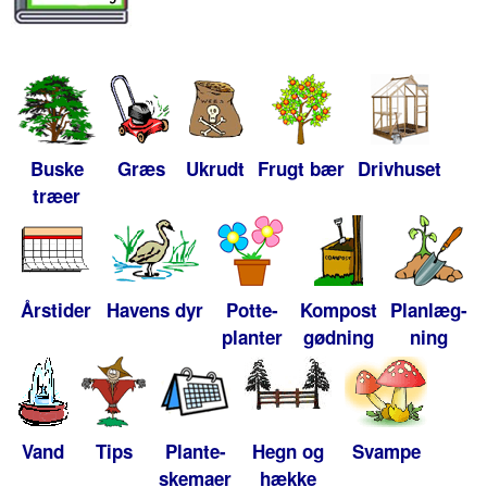
Buske
Græs
Ukrudt
Frugt bær
Drivhuset
træer
Årstider
Havens dyr
Potte-
Kompost
Planlæg-
planter
gødning
ning
Vand
Tips
Plante-
Hegn og
Svampe
skemaer
hække