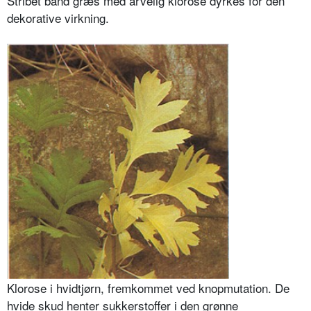
Stribet bånd græs med arvelig klorose dyrkes for den
dekorative virkning.
Klorose i hvidtjørn, fremkommet ved knopmutation. De
hvide skud henter sukkerstoffer i den grønne