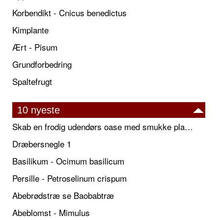
Korbendikt - Cnicus benedictus
Kimplante
Ært - Pisum
Grundforbedring
Spaltefrugt
10 nyeste
Skab en frodig udendørs oase med smukke plantekrukker og elegante espalier
Dræbersnegle 1
Basilikum - Ocimum basilicum
Persille - Petroselinum crispum
Abebrødstræ se Baobabtræ
Abeblomst - Mimulus