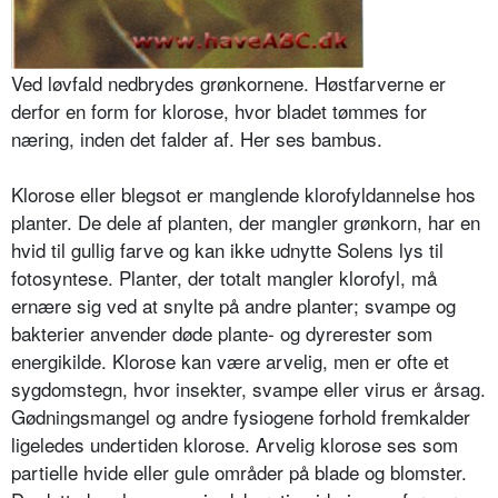
Ved løvfald nedbrydes grønkornene. Høstfarverne er
derfor en form for klorose, hvor bladet tømmes for
næring, inden det falder af. Her ses bambus.
Klorose eller blegsot er manglende klorofyldannelse hos
planter. De dele af planten, der mangler grønkorn, har en
hvid til gullig farve og kan ikke udnytte Solens lys til
fotosyntese. Plan­ter, der totalt mangler klorofyl, må
ernære sig ved at snylte på andre planter; svampe og
bakterier anvender døde plante- og dyrerester som
energi­kilde. Klorose kan være arvelig, men er ofte et
sygdomstegn, hvor insekter, svampe eller virus er årsag.
Gødnings­mangel og andre fysiogene forhold fremkalder
ligeledes undertiden klo­rose. Arvelig klorose ses som
partielle hvide eller gule områder på blade og blomster.