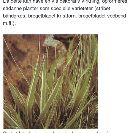
Da dette kan have en vis dekorativ virkning, opformeres
sådan­ne planter som specielle varieteter (stribet
båndgræs, brogetbladet krist­torn, brogetbladet vedbend
m.fl.).