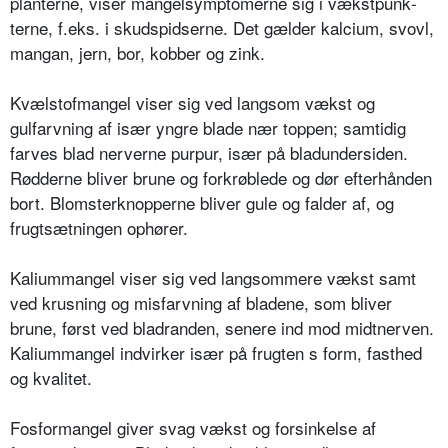
planterne, viser mangelsymptomerne sig i vækstpunk­
terne, f.eks. i skudspidserne. Det gæl­der kalcium, svovl,
mangan, jern, bor, kobber og zink.
Kvælstofmangel viser sig ved langsom vækst og
gulfarvning af især yngre blade nær toppen; samtidig
farves blad nerverne purpur, især på bladun­dersiden.
Rødderne bliver brune og forkrøblede og dør efterhånden
bort. Blomsterknopperne bliver gule og fal­der af, og
frugtsætningen ophører.
Kaliummangel viser sig ved langsom­mere vækst samt
ved krusning og mis­farvning af bladene, som bliver
brune, først ved bladranden, senere ind mod midtnerven.
Kaliummangel indvirker især på frugten s form, fasthed
og kvali­tet.
Fosformangel giver svag vækst og for­sinkelse af