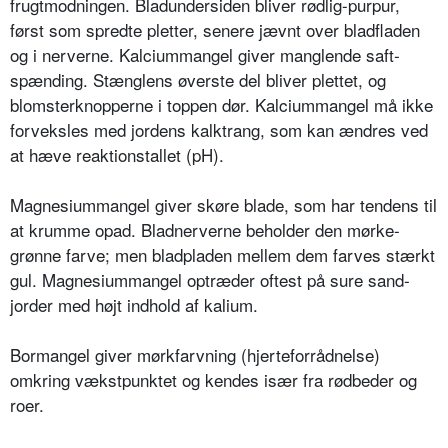
frugtmodningen. Bladun­dersiden bliver rødlig-purpur,
først som spredte pletter, senere jævnt over bladfladen
og i nerverne. Kalciummangel giver manglende saft­
spænding. Stænglens øverste del bliver plettet, og
blomsterknopperne i top­pen dør. Kalciummangel må ikke
for­veksles med jordens kalktrang, som kan ændres ved
at hæve reaktionstallet (pH).
Magnesiummangel giver skøre blade, som har tendens til
at krumme opad. Bladnerverne beholder den mørke­
grønne farve; men bladpladen mellem dem farves stærkt
gul. Magnesium­mangel optræder oftest på sure sand­
jorder med højt indhold af kalium.
Bormangel giver mørkfarvning (hjer­teforrådnelse)
omkring vækstpunktet og kendes især fra rødbeder og
roer.