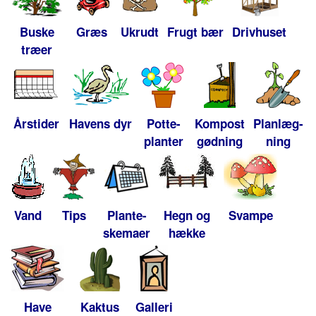
Buske
Græs
Ukrudt
Frugt bær
Drivhuset
træer
Årstider
Havens dyr
Potte-
Kompost
Planlæg-
planter
gødning
ning
Vand
Tips
Plante-
Hegn og
Svampe
skemaer
hække
Have
Kaktus
Galleri