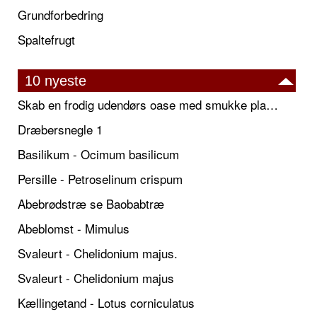
Grundforbedring
Spaltefrugt
10 nyeste
Skab en frodig udendørs oase med smukke plantekrukker og elegante espalier
Dræbersnegle 1
Basilikum - Ocimum basilicum
Persille - Petroselinum crispum
Abebrødstræ se Baobabtræ
Abeblomst - Mimulus
Svaleurt - Chelidonium majus.
Svaleurt - Chelidonium majus
Kællingetand - Lotus corniculatus