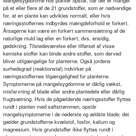
Mangelsygdomme hos planter opstår, når der er mangel
på et eller flere af de 21 grundstoffer, som er nødvendige
for, at en plante kan udvikles normalt, eller hvis
næringsstoffernes indbyrdes mængdeforhold er forkert.
Årsagerne kan være en forkert sammensætning af de
naturlige muld lag eller en forkert, dvs. ensidig,
gødskning. Tilstedeværel­se eller tilførsel af visse
kemiske stoffer kan binde andre stoffer, som derved
bliver utilgængelige for planterne. Og­så jordens
surhedsgrad (reaktionstal) indvirker på
næringsstoffernes tilgæn­gelighed for planterne.
Symptomerne på mangelsygdomme er dårlig vækst,
misfarvning af blade eller andre plantedele eller dårlig
frugtsæt­ning. Hvis de pågældende næringsstof­fer flyttes
rundt i planten med saft­strømmen, opstår
mangelsymptomer­ne i de nederste og ældste blade; det
gælder grundstofferne kvælstof, fosfor, kalium og
magnesium. Hvis grundstof­fer ikke flyttes rundt i