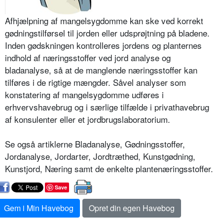
Afhjælpning af mangelsygdomme kan ske ved korrekt
gødningstilførsel til jorden eller udsprøjtning på bladene.
Inden gødskningen kontrolleres jor­dens og planternes
indhold af nærings­stoffer ved jord analyse og
bladanalyse, så at de manglende næringsstoffer kan
tilføres i de rigtige mængder. Såvel analyser som
konstatering af mangel­sygdomme udføres i
erhvervshavebrug og i særlige tilfælde i privathavebrug
af konsulenter eller et jordbrugslaboratorium.
Se også artiklerne Bladanalyse, Gød­ningsstoffer,
Jordanalyse, Jordarter, Jordtræthed, Kunstgødning,
Kunst­jord, Næring samt de enkelte plante­næringsstoffer.
Save
Gem i Min Havebog
Opret din egen Havebog