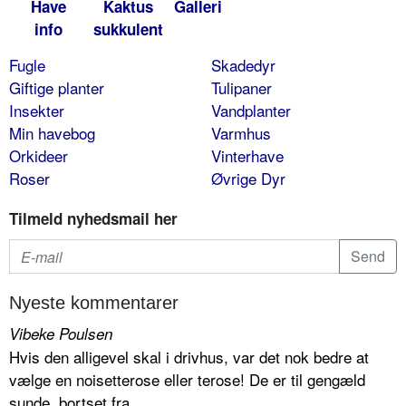
Have
Kaktus
Galleri
info
sukkulent
Fugle
Skadedyr
Giftige planter
Tulipaner
Insekter
Vandplanter
Min havebog
Varmhus
Orkideer
Vinterhave
Roser
Øvrige Dyr
Tilmeld nyhedsmail her
Nyeste kommentarer
Vibeke Poulsen
Hvis den alligevel skal i drivhus, var det nok bedre at
vælge en noisetterose eller terose! De er til gengæld
sunde, bortset fra...