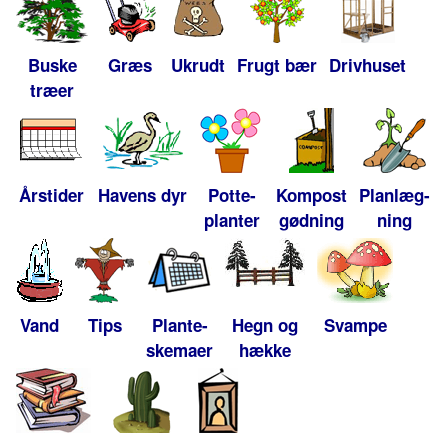
Buske
Græs
Ukrudt
Frugt bær
Drivhuset
træer
Årstider
Havens dyr
Potte-
Kompost
Planlæg-
planter
gødning
ning
Vand
Tips
Plante-
Hegn og
Svampe
skemaer
hække