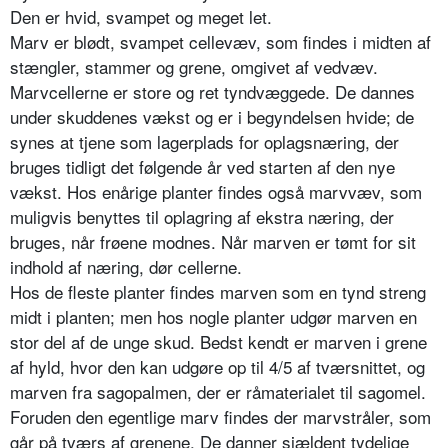
Den er hvid, svampet og meget let.
Marv er blødt, svampet cellevæv, som findes i midten af
stængler, stammer og grene, omgivet af vedvæv.
Marvceller­ne er store og ret tyndvæggede. De dannes
under skuddenes vækst og er i begyndelsen hvide; de
synes at tjene som lagerplads for oplagsnæring, der
bruges tidligt det følgende år ved star­ten af den nye
vækst. Hos enårige planter findes også marvvæv, som
mu­ligvis benyttes til oplagring af ekstra næring, der
bruges, når frøene mod­nes. Når marven er tømt for sit
indhold af næring, dør cellerne.
Hos de fleste planter findes marven som en tynd streng
midt i planten; men hos nogle planter udgør marven en
stor del af de unge skud. Bedst kendt er marven i grene
af hyld, hvor den kan udgøre op til 4/5 af tværsnittet, og
marven fra sagopalmen, der er råmate­rialet til sagomel.
Foruden den egentli­ge marv findes der marvstråler, som
går på tværs af grenene. De danner sjældent tydelige