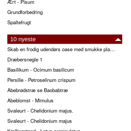
Ært - Pisum
Grundforbedring
Spaltefrugt
10 nyeste
Skab en frodig udendørs oase med smukke plantekrukker og elegante espalier
Dræbersnegle 1
Basilikum - Ocimum basilicum
Persille - Petroselinum crispum
Abebrødstræ se Baobabtræ
Abeblomst - Mimulus
Svaleurt - Chelidonium majus.
Svaleurt - Chelidonium majus
Kællingetand - Lotus corniculatus