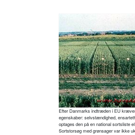
Efter Danmarks indtræden i EU kræ­ves d
egenskaber: selvstændighed, ensartethe
optages den på en national sorts­liste e
Sortstorsøg med grønsager var ikke uken