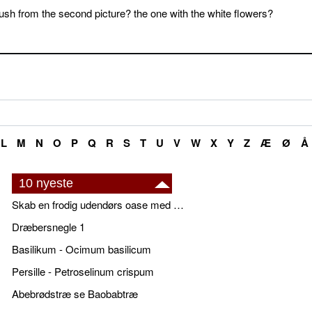
sh from the second picture? the one with the white flowers?
L
M
N
O
P
Q
R
S
T
U
V
W
X
Y
Z
Æ
Ø
Å
10 nyeste
Skab en frodig udendørs oase med smukke plantekrukker og elegante espalier
Dræbersnegle 1
Basilikum - Ocimum basilicum
Persille - Petroselinum crispum
Abebrødstræ se Baobabtræ