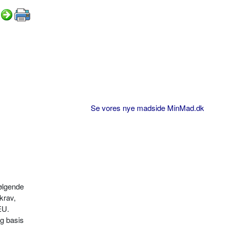
Se vores nye madside MinMad.dk
øl­gende
krav,
EU.
ig basis