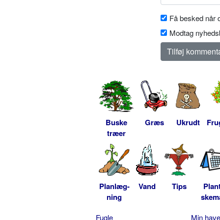
Få besked når d
Modtag nyhedsb
Buske
Græs
Ukrudt
Fru
træer
Planlæg-
Vand
Tips
Plan
ning
skem
Fugle
Min hav