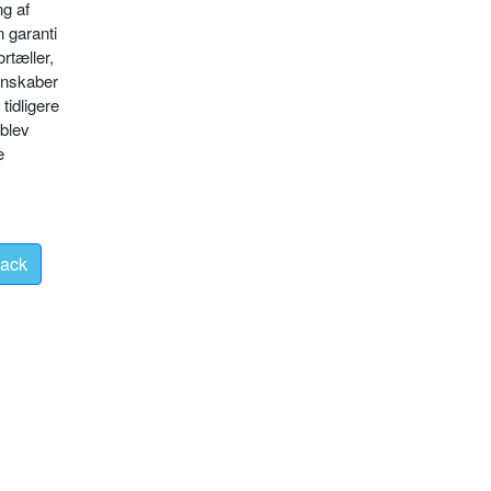
ng af
 garanti
ortæller,
genskaber
tidligere
 blev
e
ack