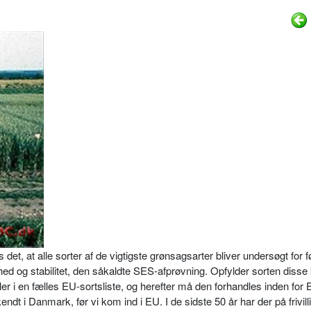
et, at alle sorter af de vigtigste grønsagsarter bliver undersøgt for f
d og stabilitet, den såkaldte SES-afprøvning. Opfylder sorten disse 
ller i en fælles EU-sortsliste, og herefter må den forhandles inden for 
dt i Danmark, før vi kom ind i EU. I de sidste 50 år har der på frivill