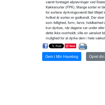
været foretaget afprøvninger ved State
Køkkenurter (FPK). Mange sorter er b
for sortens dyrkningsværdi fået tilføjet et
hvilket år sorten er god­kendt. Der sker
som tidlighed, form, farve, holdbarhed
kun dyr­kes, når dagene var under eller
dette ikke overholdt, ville en uønsket b
mulighed for at dyrke dem i hele væk
Save
Gem i Min Havebog
Opret di