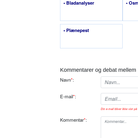
• Bladanalyser
• Os
• Plænepest
Kommentarer og debat mellem 
Navn
*
:
E-mail
*
:
Din e-mail bliver ikke vist på 
Kommentar
*
: