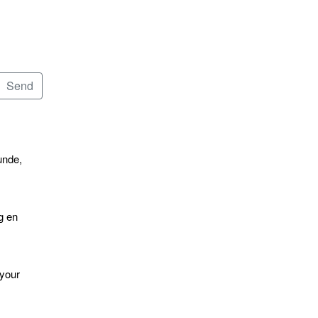
unde,
g en
 your