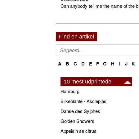
Can anybody tell me the name of the bu
Find en artikel
A
B
C
D
E
F
G
H
I
J
K
10 mest udprintede
Hamburg
Silkeplante - Asclepias
Danse des Sylphes
Golden Showers
Appelsin se citrus