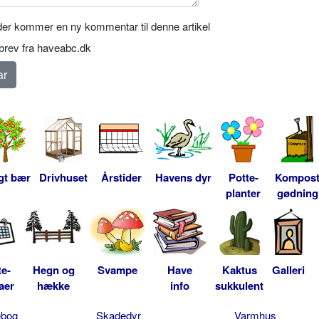
er kommer en ny kommentar til denne artikel
rev fra haveabc.dk
gt bær
Drivhuset
Årstider
Havens dyr
Potte-
Kompos
planter
gødning
te-
Hegn og
Svampe
Have
Kaktus
Galleri
aer
hække
info
sukkulent
ebog
Skadedyr
Varmhus