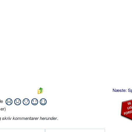
Næste: S
ide
er)
g skriv kommentarer herunder
.