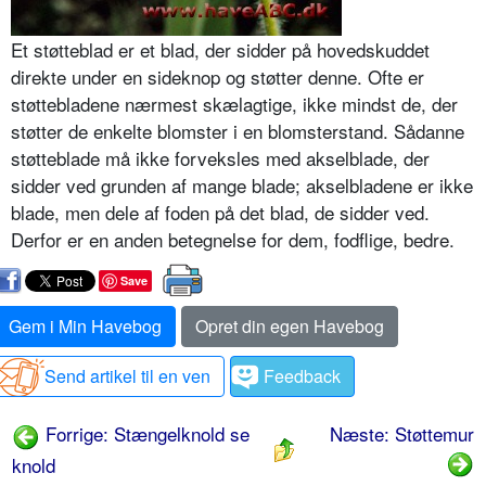
Et støtteblad er et blad, der sidder på hovedskuddet
direkte under en side­knop og støtter denne. Ofte er
støtte­bladene nærmest skælagtige, ikke mindst de, der
støtter de enkelte blom­ster i en blomsterstand. Sådanne
støt­teblade må ikke forveksles med ak­selblade, der
sidder ved grunden af mange blade; akselbladene er ikke
blade, men dele af foden på det blad, de sidder ved.
Derfor er en anden betegnelse for dem, fodflige, bedre.
Save
Gem i Min Havebog
Opret din egen Havebog
Send artikel til en ven
Feedback
Forrige: Stængelknold se
Næste: Støttemur
knold