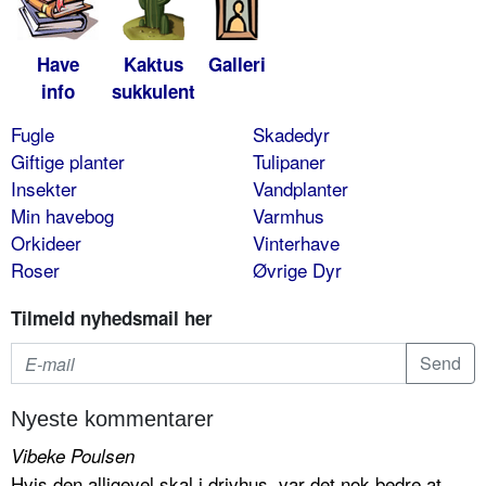
Have
Kaktus
Galleri
info
sukkulent
Fugle
Skadedyr
Giftige planter
Tulipaner
Insekter
Vandplanter
Min havebog
Varmhus
Orkideer
Vinterhave
Roser
Øvrige Dyr
Tilmeld nyhedsmail her
Nyeste kommentarer
Vibeke Poulsen
Hvis den alligevel skal i drivhus, var det nok bedre at