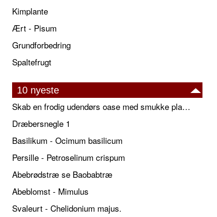
Kimplante
Ært - Pisum
Grundforbedring
Spaltefrugt
10 nyeste
Skab en frodig udendørs oase med smukke plantekrukker og elegante espalier
Dræbersnegle 1
Basilikum - Ocimum basilicum
Persille - Petroselinum crispum
Abebrødstræ se Baobabtræ
Abeblomst - Mimulus
Svaleurt - Chelidonium majus.