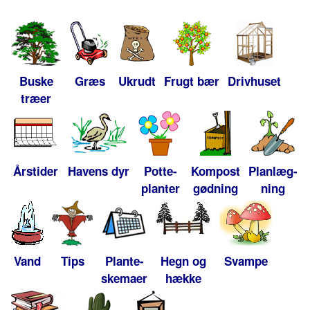
Buske
Græs
Ukrudt
Frugt bær
Drivhuset
træer
Årstider
Havens dyr
Potte-
Kompost
Planlæg-
planter
gødning
ning
Vand
Tips
Plante-
Hegn og
Svampe
skemaer
hække