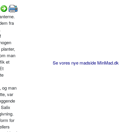
anterne.
 dem fra
.
f
 nogen
lan­ter,
 kom man
ik et
Se vores nye madside MinMad.dk
Et
te
n, og man
tte, var
dlæggende
 Salix
givning.
form for
llers