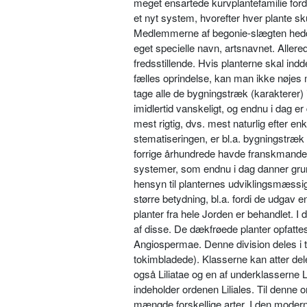
meget ensartede kurvplantefamilie forde
et nyt system, hvorefter hver plante sk
Medlemmerne af begonie-slægten hed­de
eget specielle navn, artsnavnet. Allere
fredsstillende. Hvis planterne skal ind­d
fælles oprindelse, kan man ikke nøjes
tage alle de bygningstræk (karakterer) i 
imidlertid vanskeligt, og endnu i dag e
mest rigtig, dvs. mest naturlig efter e
stematiseringen, er bl.a. bygningstræk i
forrige århundrede havde franskman­de
systemer, som endnu i dag danner grundl
hensyn til planternes udviklings­mæssi
større betydning, bl.a. fordi de udgav en
planter fra hele Jorden er behandlet. I 
af disse. De dækfrøe­de planter opfatte
Angiospermae. Denne di­vision deles i
tokimbladede). Klas­serne kan atter de
også Liliatae og en af underklasserne Li
indeholder ordenen Liliales. Til denne o
mængde forskellige arter. I den moder