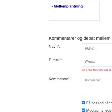
• Mellem­plantning
Kommentarer og debat mellem 
Navn
*
:
E-mail
*
:
Din e-mail bliver ikke vist på 
Kommentar
*
:
Få besked når d
Modtag nyhedsb