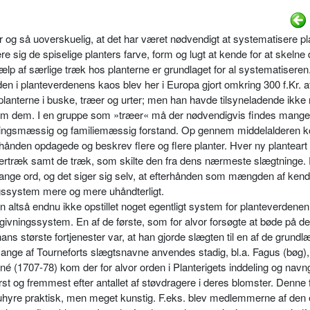
r og så uoverskuelig, at det har været nødvendigt at systematisere pl
e sig de spiselige planters farve, form og lugt at kende for at skelne
lp af særlige træk hos planterne er grundlaget for al systema­tiseren
rden i planteverdenens kaos blev her i Europa gjort omkring 300 f.Kr. a
lanterne i buske, træer og urter; men han havde tilsyneladende ikke
em dem. I en gruppe som »træer« må der nødvendigvis findes mange p
iklingsmæssig og familiemæssig for­stand. Op gennem middelalderen
nden opdagede og beskrev flere og flere planter. Hver ny planteart f
tertræk samt de træk, som skilte den fra dens nærmeste slægtninge. 
nge ord, og det siger sig selv, at efterhånden som mængden af kend
ngssystem mere og mere uhåndter­ligt.
n altså endnu ikke opstillet noget egentligt system for planteverdene
ngivningssystem. En af de første, som for alvor forsøgte at bøde på de
ans største fortje­nester var, at han gjorde slægten til en af de grun
Mange af Tour­neforts slægtsnavne anvendes stadig, bl.a. Fagus (bøg),
inné (1707-78) kom der for alvor orden i Planterigets inddeling og navn
ørst og fremmest efter antallet af støvdragere i deres blomster. Denne 
uhyre praktisk, men meget kunstig. F.eks. blev medlemmerne af den e