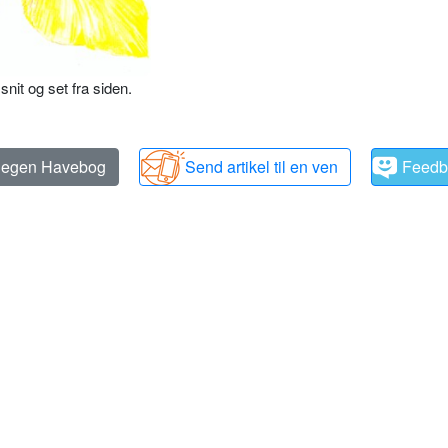
snit og set fra siden.
n egen Havebog
Send artikel til en ven
Feedb