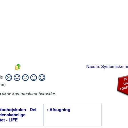
Næste: Systemiske m
ide
er)
g skriv kommentarer herunder
.
dbohøjskolen - Det
• Afsugning
denskabelige
tet - LIFE