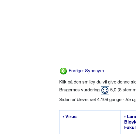
Forrige: Synonym
Klik på den smiley du vil give denne s
Brugernes vurdering
5,0
(
8
stemm
Siden er blevet set 4.109 gange -
Se o
• Virus
• Lan
Biovi
Fakul