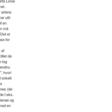
ørte Linné
net.
 artens
r util­
il en
an må
 Det er
nse for
 af
llet de
e tog
t endnu
", hvori
t enkelt
es
ones (de
de f.eks.
lianae og
 med en