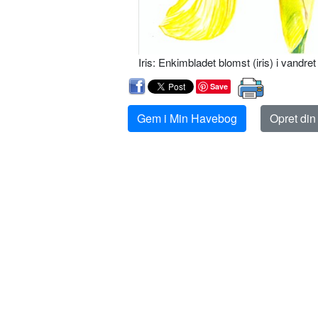
Iris: Enkimbladet blomst (iris) i vandret 
Save
Gem i Min Havebog
Opret di