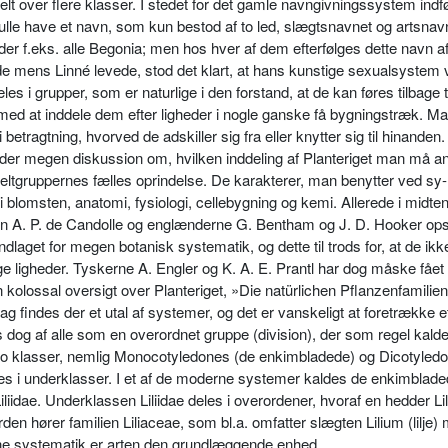
lt over flere klasser. I stedet for det gamle navngivningssystem indf
ulle have et navn, som kun bestod af to led, slægtsnavnet og arts­nav
r f.eks. alle Begonia; men hos hver af dem efterfølges dette navn af
­de mens Linné levede, stod det klart, at hans kunstige sexualsystem va
eles i grupper, som er naturlige i den forstand, at de kan føres tilbage t
 med at inddele dem efter ligheder i nogle ganske få bygningstræk. M
betragtning, hvorved de adskiller sig fra eller knytter sig til hinanden.
r der megen diskussion om, hvilken ind­deling af Planteriget man må a
nkeltgruppernes fælles oprindelse. De karakterer, man benytter ved sy­
 blomsten, anatomi, fysiologi, celle­bygning og kemi. Allerede i midten
n A. P. de Candolle og englænderne G. Bentham og J. D. Hooker opsti
aget for megen botanisk syste­matik, og dette til trods for, at de ikk
ge ligheder. Tyskerne A. Engler og K. A. E. Prantl har dog måske fåe
 kolossal oversigt over Plante­riget, »Die natürlichen Pflanzenfamili­en
dag findes der et utal af systemer, og det er vanskeligt at fore­trække e
s dog af alle som en overordnet gruppe (division), der som regel kald
 to klasser, nemlig Mono­cotyledones (de enkimbladede) og Dicotyled
les i underklasser. I et af de moderne systemer kaldes de enkimblade
liidae. Under­klassen Liliidae deles i overordener, hvoraf en hedder Li
rden hører familien Liliaceae, som bl.a. om­fatter slægten Lilium (lilje)
ne systematik er arten den grundlæg­gende enhed.