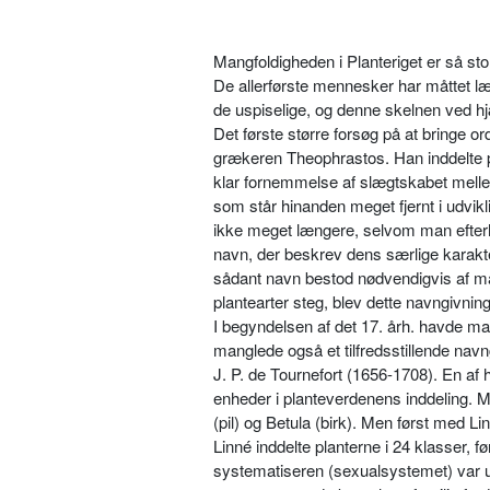
Mangfoldigheden i Planteriget er så sto
De allerførste mennesker har måttet lær
de uspiselige, og denne skelnen ved hjæ
Det første større forsøg på at bringe o
grækeren Theophrastos. Han inddelte p
klar fornemmelse af slægtskabet mel­l
som står hinanden meget fjernt i udv
ikke meget længere, selvom man efterhå
navn, der beskrev dens særlige ka­rak
sådant navn bestod nødvendigvis af ma
plantearter steg, blev dette navngiv­ni
I begyndelsen af det 17. årh. havde ma
manglede også et tilfredsstil­lende nav
J. P. de Tournefort (1656-1708). En af h
enheder i plante­verdenens inddeling. 
(pil) og Betula (birk). Men først med L
Linné inddelte planterne i 24 klasser, f
syste­matiseren (sexualsystemet) var 