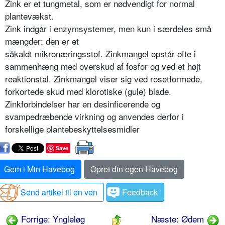
Zink er et tungmetal, som er nødvendigt for normal
plantevækst.
Zink indgår i enzymsystemer, men kun i særdeles små
mængder; den er et
såkaldt mikronæringsstof. Zinkmangel opstår ofte i
sammenhæng med over­skud af fosfor og ved et højt
reak­tionstal. Zinkmangel viser sig ved ro­setformede,
forkortede skud med klo­rotiske (gule) blade.
Zinkforbindelser har en desinficerende og
svampedræbende virkning og an­vendes derfor i
forskellige plantebe­skyttelsesmidler
Save
Gem i Min Havebog
Opret din egen Havebog
Send artikel til en ven
Feedback
Forrige: Yngleløg
Næste: Ødem