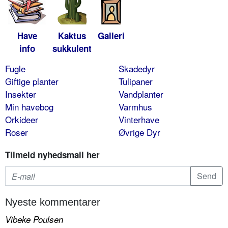
Have
Kaktus
Galleri
info
sukkulent
Fugle
Skadedyr
Giftige planter
Tulipaner
Insekter
Vandplanter
Min havebog
Varmhus
Orkideer
Vinterhave
Roser
Øvrige Dyr
Tilmeld nyhedsmail her
Nyeste kommentarer
Vibeke Poulsen