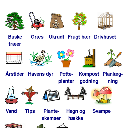
Buske
Græs
Ukrudt
Frugt bær
Drivhuset
træer
Årstider
Havens dyr
Potte-
Kompost
Planlæg-
planter
gødning
ning
Vand
Tips
Plante-
Hegn og
Svampe
skemaer
hække