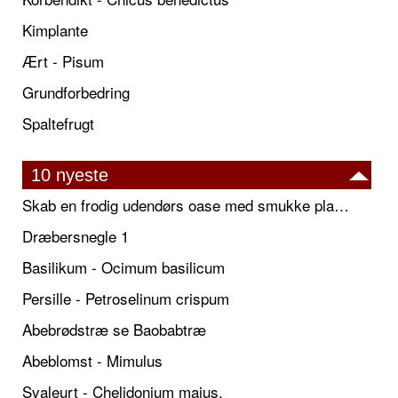
Kimplante
Ært - Pisum
Grundforbedring
Spaltefrugt
10 nyeste
Skab en frodig udendørs oase med smukke plantekrukker og elegante espalier
Dræbersnegle 1
Basilikum - Ocimum basilicum
Persille - Petroselinum crispum
Abebrødstræ se Baobabtræ
Abeblomst - Mimulus
Svaleurt - Chelidonium majus.