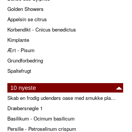
Golden Showers
Appelsin se citrus
Korbendikt - Cnicus benedictus
Kimplante
Ært - Pisum
Grundforbedring
Spaltefrugt
10 nyeste
Skab en frodig udendørs oase med smukke plantekrukker og elegante espalier
Dræbersnegle 1
Basilikum - Ocimum basilicum
Persille - Petroselinum crispum