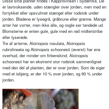
Disse små planter findes i Kapprovinsen i Sydafrika. De
er lavtvoksende. uden stængler over jorden, men med en
fortykket eller opsvulmet stængel eller rodstok under
jorden. Bladene er lysegrå, gråbrune eller grønne. Mange
arter har vorter, men ikke alle, og nogle ser tandede ud.
Blomsterne er enten gule, gule med en rød midterstribe
eller lyserøde.
Tre af arterne, Aloinopsis rosulata, Aloinopsis
rubrolineata og Aloinopsis schoonesii (øverst) har ens
overhud, der minder om firbenskind. Aloinopsis
schoonesii har en ekstremt stor rodstok sammenlignet
med den del af planten, der er over jorden. Som de siger
med et isbjerg, er der 10 % over jorden, og 90 % under
jorden.