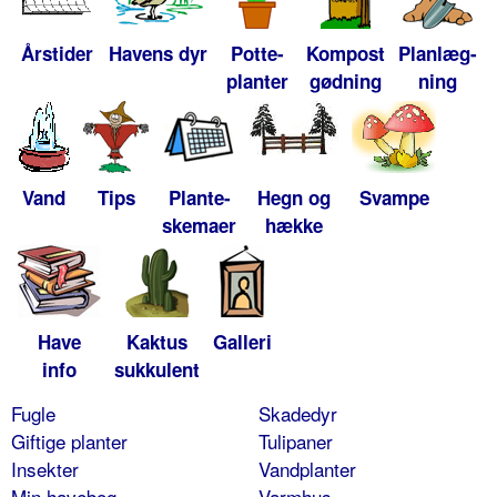
Årstider
Havens dyr
Potte-
Kompost
Planlæg-
planter
gødning
ning
Vand
Tips
Plante-
Hegn og
Svampe
skemaer
hække
Have
Kaktus
Galleri
info
sukkulent
Fugle
Skadedyr
Giftige planter
Tulipaner
Insekter
Vandplanter
Min havebog
Varmhus