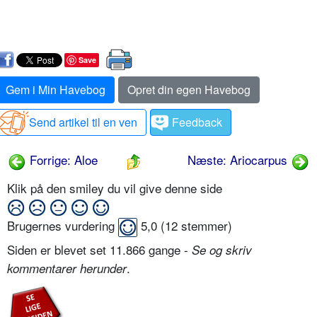
Save
Gem i Min Havebog
Opret din egen Havebog
Send artikel til en ven
Feedback
Forrige: Aloe
Næste: Ariocarpus
Klik på den smiley du vil give denne side
Brugernes vurdering
5,0
(
12
stemmer)
Siden er blevet set 11.866 gange -
Se og skriv
.
kommentarer herunder