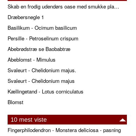
Skab en frodig udendørs oase med smukke plantekrukker og elegante espalier
Dræbersnegle 1
Basilikum - Ocimum basilicum
Persille - Petroselinum crispum
Abebrødstræ se Baobabtræ
Abeblomst - Mimulus
Svaleurt - Chelidonium majus.
Svaleurt - Chelidonium majus
Kællingetand - Lotus corniculatus
Blomst
10 mest viste
Fingerphilodendron - Monstera deliciosa - pasning