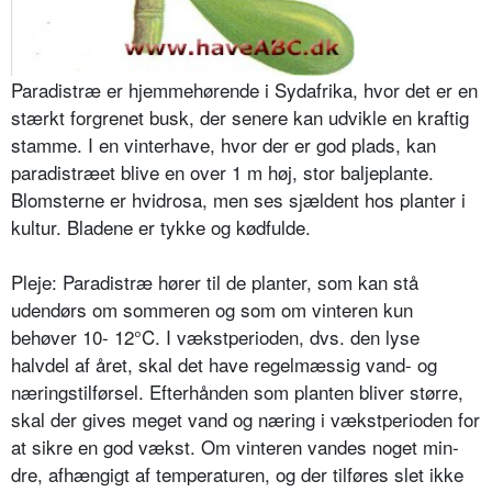
Paradistræ er hjemmehørende i Sydaf­rika, hvor det er en
stærkt forgrenet busk, der senere kan udvikle en kraftig
stamme. I en vinterhave, hvor der er god plads, kan
paradistræet blive en over 1 m høj, stor baljeplante.
Blom­sterne er hvidrosa, men ses sjældent hos planter i
kultur. Bladene er tykke og kødfulde.
Pleje: Paradistræ hører til de planter, som kan stå
udendørs om sommeren og som om vinteren kun
behøver 10- 12°C. I vækstperioden, dvs. den lyse
halvdel af året, skal det have regel­mæssig vand- og
næringstilførsel. Ef­terhånden som planten bliver større,
skal der gives meget vand og næring i vækstperioden for
at sikre en god vækst. Om vinteren vandes noget min­
dre, afhængigt af temperaturen, og der tilføres slet ikke