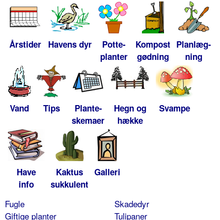
Årstider
Havens dyr
Potte-
Kompost
Planlæg-
planter
gødning
ning
Vand
Tips
Plante-
Hegn og
Svampe
skemaer
hække
Have
Kaktus
Galleri
info
sukkulent
Fugle
Skadedyr
Giftige planter
Tulipaner