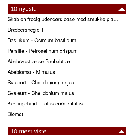
10 nyeste
Skab en frodig udendørs oase med smukke plantekrukker og elegante espalier
Dræbersnegle 1
Basilikum - Ocimum basilicum
Persille - Petroselinum crispum
Abebrødstræ se Baobabtræ
Abeblomst - Mimulus
Svaleurt - Chelidonium majus.
Svaleurt - Chelidonium majus
Kællingetand - Lotus corniculatus
Blomst
10 mest viste