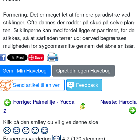
Formering: Det er meget let at forme­re paradistræ ved
stiklinger. Ofte dan­nes der rødder på skud på selve plan­
ten. Stiklingerne kan med fordel ligge et par timer, før de
stikkes, så at sårfladen tørrer ud; derved begrænses
muligheden for sygdomssmitte gennem det åbne snitsår.
Save
Gem i Min Havebog
Opret din egen Havebog
Send artikel til en ven
Feedback
Forrige: Palmelilje - Yucca
Næste: Parodia
2
Klik på den smiley du vil give denne side
Brugernes vurdering
4,7
(
170
stemmer)