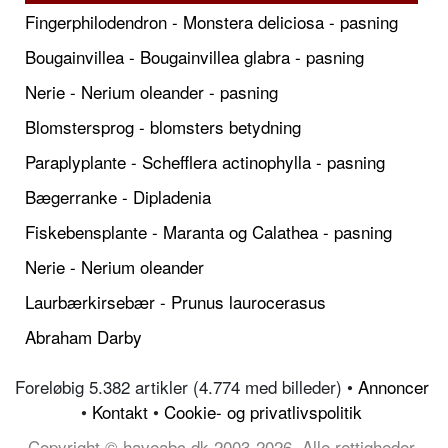
Fingerphilodendron - Monstera deliciosa - pasning
Bougainvillea - Bougainvillea glabra - pasning
Nerie - Nerium oleander - pasning
Blomstersprog - blomsters betydning
Paraplyplante - Schefflera actinophylla - pasning
Bægerranke - Dipladenia
Fiskebensplante - Maranta og Calathea - pasning
Nerie - Nerium oleander
Laurbærkirsebær - Prunus laurocerasus
Abraham Darby
Foreløbig 5.382 artikler (4.774 med billeder) •
Annoncer
•
Kontakt
•
Cookie- og privatlivspolitik
Copyright © haveabc.dk 2003-2026, Alle rettigheder