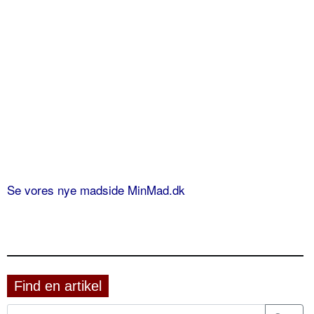
Se vores nye madside MinMad.dk
Find en artikel