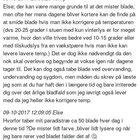
Else; der kan være mange grunde til at det mister blade,
men ofte her mens dagene bliver kortere kan de finde på
at smide blade hvis man ikke korrigere på temperaturen
(dvs 20-25 grader i stuen med kun vinterlys er for meget
varme, hvor den ville trives bedre ved 10-15 grader eller
med tilskudslys fra en vækstpære hvis man ikke kan
levere lavere temp.) Det er dog ikke nødvendigt da den
nok skal overleve og begynde at vokse igen når dagene
tager til. Det kan dog også tabe blade ved overvanding,
undervanding og sygdom, men måden du skrev på læste
jeg som at du har haft den i længere tid og bare irriterede
dig over det årlige bladfald som jeg iøvrigt også lever
med da jeg heller ikke korrigere temp.
09-10-2017 12:09:05 Else
Hvorfor taber mit paradistræ ca 50 blade hver dag i
denne tid ?De mister lidt farve ,bliver lidt lysere og når
jeg bare rører ved bladet falder det af 🤔