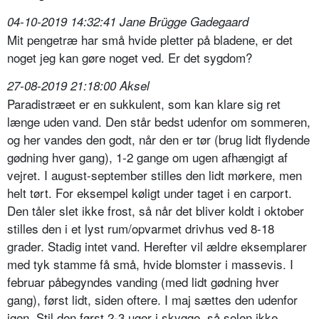
04-10-2019 14:32:41 Jane Brügge Gadegaard
Mit pengetræ har små hvide pletter på bladene, er det
noget jeg kan gøre noget ved. Er det sygdom?
27-08-2019 21:18:00 Aksel
Paradistræet er en sukkulent, som kan klare sig ret
længe uden vand. Den står bedst udenfor om sommeren,
og her vandes den godt, når den er tør (brug lidt flydende
gødning hver gang), 1-2 gange om ugen afhængigt af
vejret. I august-september stilles den lidt mørkere, men
helt tørt. For eksempel køligt under taget i en carport.
Den tåler slet ikke frost, så når det bliver koldt i oktober
stilles den i et lyst rum/opvarmet drivhus ved 8-18
grader. Stadig intet vand. Herefter vil ældre eksemplarer
med tyk stamme få små, hvide blomster i massevis. I
februar påbegyndes vanding (med lidt gødning hver
gang), først lidt, siden oftere. I maj sættes den udenfor
igen. Stil den først 2-3 uger i skygge, så solen ikke