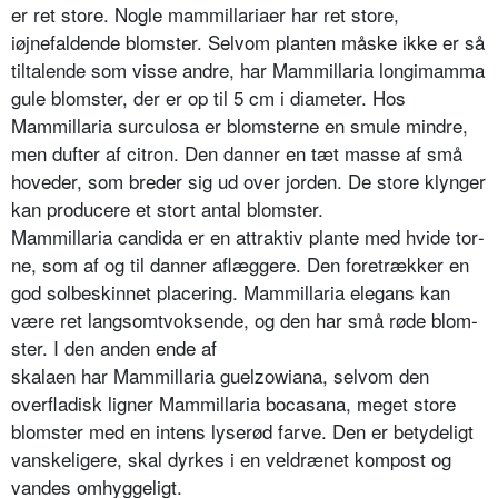
er ret store. Nogle mammillariaer har ret sto­re,
iøjnefaldende blomster. Selvom planten måske ikke er så
tiltalende som visse andre, har Mammillaria longi­mamma
gule blomster, der er op til 5 cm i diameter. Hos
Mammillaria surculosa er blom­sterne en smule mindre,
men dufter af citron. Den danner en tæt masse af små
hoveder, som breder sig ud over jorden. De sto­re klynger
kan producere et stort antal blomster.
Mammillaria candida er en attrak­tiv plante med hvide tor­
ne, som af og til danner af­læggere. Den foretrækker en
god solbeskinnet place­ring. Mammillaria elegans kan
være ret langsomtvoksende, og den har små røde blom­
ster. I den anden ende af
skalaen har Mammillaria guelzowia­na, selvom den
overfladisk ligner Mammillaria bocasana, meget store
blomster med en in­tens lyserød farve. Den er betydeligt
vanskeligere, skal dyrkes i en veldrænet kompost og
vandes om­hyggeligt.