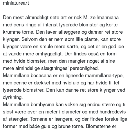
miniatu­reart
Den mest almindeligt sete art er nok M. zeilman­niana
med dens ringe af intenst lyserøde blomster og korte
krumme torne. Den laver aflæggere og danner ret store
klynger. Selvom den er nem som lille plante, kan store
klyn­ger være en smule mere sarte, og det er en god ide
at vande mere omhygge­ligt. Der findes også en form
med hvide blomster, men den mangler noget af sine
mere almindelige slægtninges' personlighed.
Mammillaria bocasana er en lig­nende mammillaria-type,
men denne er dækket med hvid uld og har hvide til let
lyserøde blomstrer. Den kan danne ret store klynger ved
dyrkning.
Mammillaria bombycina kan vokse sig endnu større og til
sidst være over en meter i dia­meter og med hundredevis
af stængler. Tornene er længere, og der findes for­skellige
former med både gule og brune torne. Blomsterne er