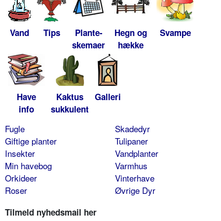
Vand
Tips
Plante-
Hegn og
Svampe
skemaer
hække
Have
Kaktus
Galleri
info
sukkulent
Fugle
Skadedyr
Giftige planter
Tulipaner
Insekter
Vandplanter
Min havebog
Varmhus
Orkideer
Vinterhave
Roser
Øvrige Dyr
Tilmeld nyhedsmail her