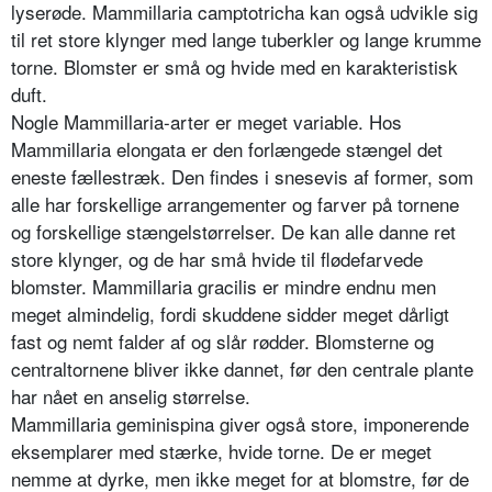
lyserøde. Mammillaria camptotricha kan også udvikle sig
til ret store klynger med lange tuberk­ler og lange krumme
tor­ne. Blomster er små og hvide med en karakteri­stisk
duft.
Nogle Mammillaria-arter er meget variable. Hos
Mammillaria elongata er den forlængede stængel det
eneste fælles­træk. Den findes i snesevis af former, som
alle har for­skellige arrangementer og farver på tornene
og for­skellige stængelstørrelser. De kan alle danne ret
store klynger, og de har små hvide til flødefarvede
blomster. Mammillaria gracilis er mindre endnu men
meget almindelig, fordi skudde­ne sidder meget dårligt
fast og nemt falder af og slår rødder. Blomsterne og
centraltornene bliver ikke dannet, før den centrale plante
har nået en anselig størrelse.
Mammillaria geminispina giver også store, imponerende
ek­semplarer med stærke, hvide torne. De er meget
nemme at dyrke, men ikke meget for at blomstre, før de