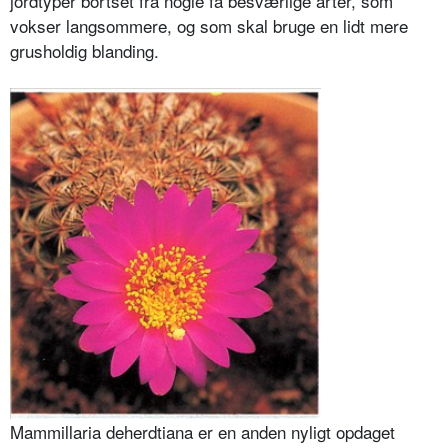
jordtyper bortset fra nogle få besværlige arter, som
vokser langsommere, og som skal bruge en lidt mere
grusholdig blanding.
Mammillaria deherdtiana er en anden nyligt opda­get