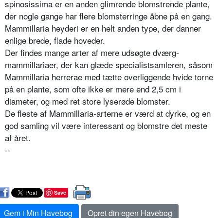
spinosissi­ma er en anden glimrende blomstrende plante,
der nogle gange har flere blomsterringe åbne på en gang.
Mammillaria heyderi er en helt anden type, der danner
en­lige brede, flade hoveder.
Der findes mange arter af mere udsøgte dværg­
mammillariaer, der kan glæde specialistsamleren, såsom
Mammillaria herrerae med tætte overliggende hvide torne
på en plante, som ofte ikke er mere end 2,5 cm i
diameter, og med ret store lyserøde blomster.
De fleste af Mammillaria-arterne er værd at dyr­ke, og en
god samling vil være interessant og blom­stre det meste
af året.
--
Save
Gem i Min Havebog
Opret din egen Havebog