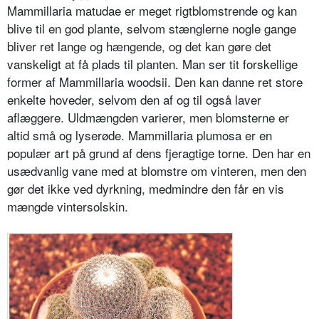
Mammillaria matudae er meget rigtblomstrende og kan
blive til en god plante, selvom stænglerne nogle gange
bliver ret lange og hængende, og det kan gøre det
vanskeligt at få plads til planten. Man ser tit for­skellige
former af Mammillaria woodsii. Den kan danne ret store
enkelte hoveder, selv­om den af og til også laver
aflæggere. Uldmængden varierer, men blomsterne er
altid små og lyserøde. Mammillaria plumosa er en
populær art på grund af dens fjeragtige torne. Den har en
usædvanlig vane med at blomstre om vinteren, men den
gør det ikke ved dyrkning, medmindre den får en vis
mængde vinter­solskin.