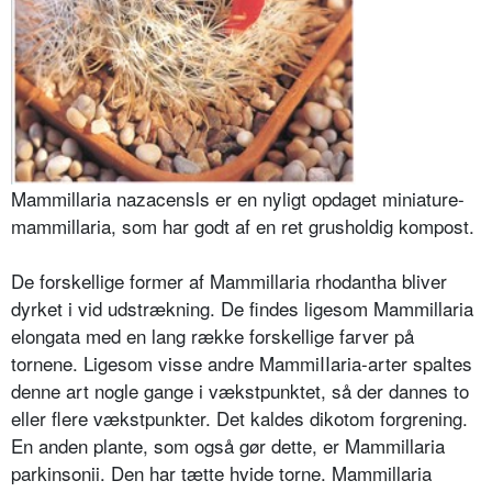
Mammillaria nazacensls er en nyligt op­daget minia­ture-
mammil­laria, som har godt af en ret grushol­dig kompost.
De forskellige former af Mammillaria rhodantha bliver
dyrket i vid udstrækning. De fin­des ligesom Mammillaria
elongata med en lang række for­skellige farver på
tornene. Ligesom visse andre Mam­miIIaria-arter spaltes
denne art nogle gange i vækst­punktet, så der dannes to
eller flere vækstpunkter. Det kaldes dikotom for­grening.
En anden plante, som også gør dette, er Mammillaria
parkinsonii. Den har tætte hvide torne. Mammillaria