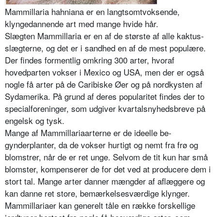
Mammillaria hahniana er en langtsomtvoksende,
klyngedannende art med mange hvide hår.
Slægten Mammillaria er en af de største af alle kaktus­
slægterne, og det er i sand­hed en af de mest popu­lære.
Der findes formentlig omkring 300 arter, hvoraf
hovedparten vokser i Me­xico og USA, men der er også
nogle få arter på de Caribiske Øer og på nord­kysten af
Sydamerika. På grund af deres popularitet findes der to
specialfor­eninger, som udgiver kvar­talsnyhedsbreve på
en­gelsk og tysk.
Mange af Mammillaria­arterne er de ideelle be­
gynderplanter, da de vok­ser hurtigt og nemt fra frø og
blomstrer, når de er ret unge. Selvom de tit kun har små
blomster, kom­penserer de for det ved at producere dem i
stort tal. Mange arter danner mængder af aflæggere og
kan danne ret store, be­mærkelsesværdige klynger.
Mammillariaer kan gene­relt tåle en række forskelli­ge