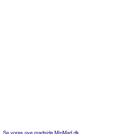
Se vores nye madside MinMad.dk