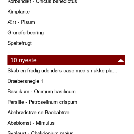
Korbendikt - Cnicus benedictus
Kimplante
Ært - Pisum
Grundforbedring
Spaltefrugt
10 nyeste
Skab en frodig udendørs oase med smukke plantekrukker og elegante espalier
Dræbersnegle 1
Basilikum - Ocimum basilicum
Persille - Petroselinum crispum
Abebrødstræ se Baobabtræ
Abeblomst - Mimulus
Svaleurt - Chelidonium majus.