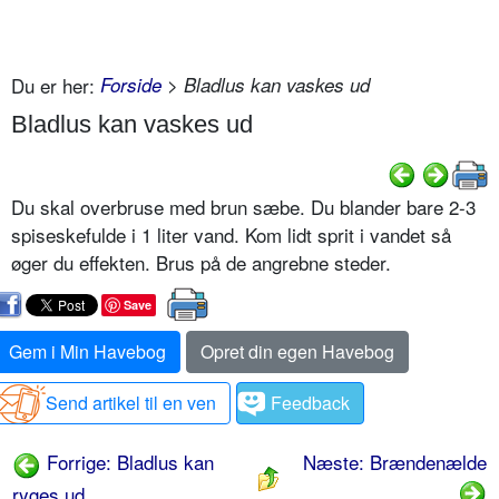
Du er her:
Forside
> Bladlus kan vaskes ud
Bladlus kan vaskes ud
Du skal overbruse med brun sæbe. Du blander bare 2-3
spiseskefulde i 1 liter vand. Kom lidt sprit i vandet så
øger du effekten. Brus på de angrebne steder.
Save
Gem i Min Havebog
Opret din egen Havebog
Send artikel til en ven
Feedback
Forrige: Bladlus kan
Næste: Brændenælde
ryges ud