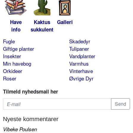
Have
Kaktus
Galleri
info
sukkulent
Fugle
Skadedyr
Giftige planter
Tulipaner
Insekter
Vandplanter
Min havebog
Varmhus
Orkideer
Vinterhave
Roser
Øvrige Dyr
Tilmeld nyhedsmail her
Nyeste kommentarer
Vibeke Poulsen