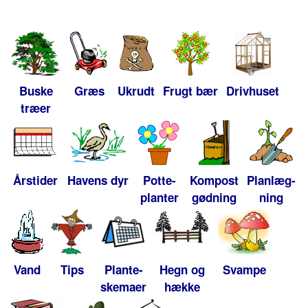
Buske
Græs
Ukrudt
Frugt bær
Drivhuset
træer
Årstider
Havens dyr
Potte-
Kompost
Planlæg-
planter
gødning
ning
Vand
Tips
Plante-
Hegn og
Svampe
skemaer
hække