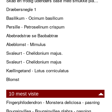
Skab en frodig udendørs oase med smukke plantekrukker og elegante espalier
Dræbersnegle 1
Basilikum - Ocimum basilicum
Persille - Petroselinum crispum
Abebrødstræ se Baobabtræ
Abeblomst - Mimulus
Svaleurt - Chelidonium majus.
Svaleurt - Chelidonium majus
Kællingetand - Lotus corniculatus
Blomst
10 mest viste
Fingerphilodendron - Monstera deliciosa - pasning
Bougainvillea - Bougainvillea glabra - pasning