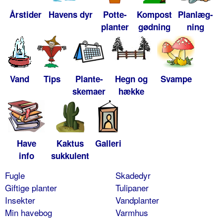
Årstider
Havens dyr
Potte-
Kompost
Planlæg-
planter
gødning
ning
Vand
Tips
Plante-
Hegn og
Svampe
skemaer
hække
Have
Kaktus
Galleri
info
sukkulent
Fugle
Skadedyr
Giftige planter
Tulipaner
Insekter
Vandplanter
Min havebog
Varmhus