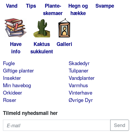
Vand
Tips
Plante-
Hegn og
Svampe
skemaer
hække
Have
Kaktus
Galleri
info
sukkulent
Fugle
Skadedyr
Giftige planter
Tulipaner
Insekter
Vandplanter
Min havebog
Varmhus
Orkideer
Vinterhave
Roser
Øvrige Dyr
Tilmeld nyhedsmail her