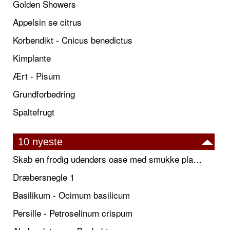
Golden Showers
Appelsin se citrus
Korbendikt - Cnicus benedictus
Kimplante
Ært - Pisum
Grundforbedring
Spaltefrugt
10 nyeste
Skab en frodig udendørs oase med smukke plantekrukker og elegante espalier
Dræbersnegle 1
Basilikum - Ocimum basilicum
Persille - Petroselinum crispum