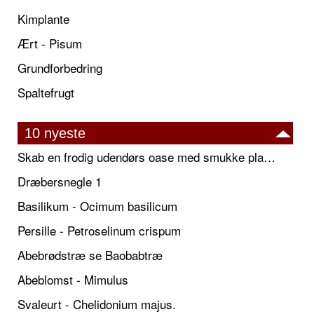
Kimplante
Ært - Pisum
Grundforbedring
Spaltefrugt
10 nyeste
Skab en frodig udendørs oase med smukke plantekrukker og elegante espalier
Dræbersnegle 1
Basilikum - Ocimum basilicum
Persille - Petroselinum crispum
Abebrødstræ se Baobabtræ
Abeblomst - Mimulus
Svaleurt - Chelidonium majus.