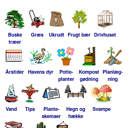
Buske
Græs
Ukrudt
Frugt bær
Drivhuset
træer
Årstider
Havens dyr
Potte-
Kompost
Planlæg-
planter
gødning
ning
Vand
Tips
Plante-
Hegn og
Svampe
skemaer
hække