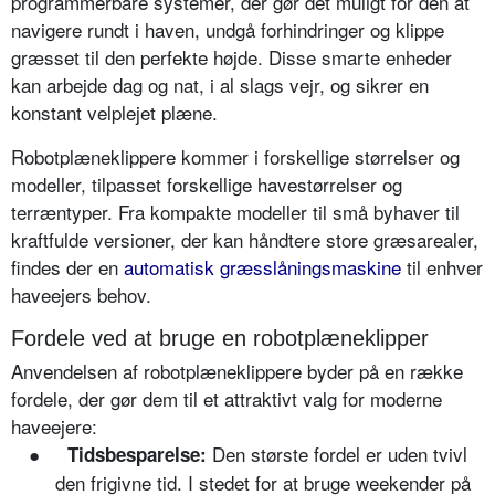
programmérbare systemer, der gør det muligt for den at
navigere rundt i haven, undgå forhindringer og klippe
græsset til den perfekte højde. Disse smarte enheder
kan arbejde dag og nat, i al slags vejr, og sikrer en
konstant velplejet plæne.
Robotplæneklippere kommer i forskellige størrelser og
modeller, tilpasset forskellige havestørrelser og
terræntyper. Fra kompakte modeller til små byhaver til
kraftfulde versioner, der kan håndtere store græsarealer,
findes der en
automatisk græsslåningsmaskine
til enhver
haveejers behov.
Fordele ved at bruge en robotplæneklipper
Anvendelsen af robotplæneklippere byder på en række
fordele, der gør dem til et attraktivt valg for moderne
haveejere:
●
Den største fordel er uden tvivl
Tidsbesparelse:
den frigivne tid. I stedet for at bruge weekender på